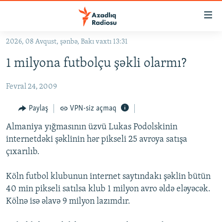
Keçid
linkləri
Əsas
2026, 08 Avqust, şənbə, Bakı vaxtı 13:31
məzmuna
GÜNDƏM
1 milyona futbolçu şəkli olarmı?
qayıt
#İZAHLA
Əsas
Fevral 24, 2009
KORRUPSIOMETR
naviqasiyaya
qayıt
#ƏSLINDƏ
Paylaş
VPN-siz açmaq
Axtarışa
FƏRQƏ BAX
keç
Almaniya yığmasının üzvü Lukas Podolskinin
internetdəki şəklinin hər pikseli 25 avroya satışa
QANUNI DOĞRU
çıxarılıb.
ARAŞDIRMA
Köln futbol klubunun internet saytındakı şəklin bütün
MULTIMEDIA
40 min pikseli satılsa klub 1 milyon avro əldə eləyəcək.
RADIO ARXIV
VIDEO
Kölnə isə əlavə 9 milyon lazımdır.
HAQQIMIZDA
FOTOQALEREYA
OXU ZALI