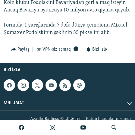
Köln klubu Podolskini Bavariyadan geri almaq istəyir.
İNFOQRAFIKA
AZƏRBAYCAN ƏDƏBIYYATI KITABXANASI
MISSIYAMIZ
Ancaq Bavariya oyunçuya 10 milyon avro qiymət qoyub.
BIZI IZLƏ
KARIKATURA
İSLAM VƏ DEMOKRATIYA
PEŞƏ ETIKASI VƏ JURNALISTIKA STANDARTLARIMIZ
Formula-1 yarışlarında 7 dəfə dünya çempionu Mixael
İZ - MƏDƏNIYYƏT PROQRAMI
MATERIALLARIMIZDAN ISTIFADƏ
Şumaxer Podolskinin şəklinin 35 pikselini alıb.
AZADLIQRADIOSU MOBIL TELEFONUNUZDA
RFE/RL-in bütün saytları
BIZIMLƏ ƏLAQƏ
Paylaş
VPN-siz açmaq
Bizi izlə
XƏBƏR BÜLLETENLƏRIMIZ
BIZI IZLƏ
MƏLUMAT
AzadlıqRadiosu © 2026 Inc. | Bütün hüquqlar qorunur