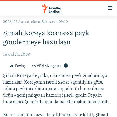
Keçid
linkləri
Əsas
2026, 07 Avqust, cümə, Bakı vaxtı 09:10
məzmuna
GÜNDƏM
Şimali Koreya kosmosa peyk
qayıt
#İZAHLA
Əsas
göndərməyə hazırlaşır
KORRUPSIOMETR
naviqasiyaya
qayıt
Fevral 24, 2009
#ƏSLINDƏ
Axtarışa
FƏRQƏ BAX
Paylaş
VPN-siz açmaq
keç
QANUNI DOĞRU
Şimali Koreya deyir ki, o kosmosa peyk göndərməyə
hazırlaşır. Koreyanın rəsmi xəbər agentliyinə görə,
ARAŞDIRMA
rabitə peykini orbitə aparacaq raketin buraxılması
MULTIMEDIA
üçün «geniş miqyaslı hazırlıq işləri» gedir. Peykin
buraxılacağı tarix haqqında hələlik məlumat verilmir.
RADIO ARXIV
VIDEO
HAQQIMIZDA
FOTOQALEREYA
OXU ZALI
Bu məlumatdan əvvəl belə bir xəbər var idi ki, Şimali