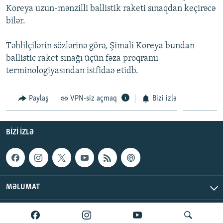
Koreya uzun-mənzilli ballistik raketi sınaqdan keçirəcə
İNFOQRAFIKA
AZƏRBAYCAN ƏDƏBIYYATI KITABXANASI
MISSIYAMIZ
BIZI IZLƏ
bilər.
KARIKATURA
İSLAM VƏ DEMOKRATIYA
PEŞƏ ETIKASI VƏ JURNALISTIKA STANDARTLARIMIZ
Təhlilçilərin sözlərinə görə, Şimali Koreya bundan
İZ - MƏDƏNIYYƏT PROQRAMI
MATERIALLARIMIZDAN ISTIFADƏ
ballistic raket sınağı üçün fəza proqramı
AZADLIQRADIOSU MOBIL TELEFONUNUZDA
RFE/RL-in bütün saytları
terminologiyasından istfidaə etidb.
BIZIMLƏ ƏLAQƏ
Paylaş
VPN-siz açmaq
Bizi izlə
XƏBƏR BÜLLETENLƏRIMIZ
BIZI IZLƏ
MƏLUMAT
AzadlıqRadiosu © 2026 Inc. | Bütün hüquqlar qorunur