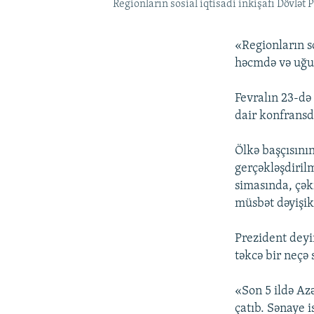
Regionların sosial iqtisadi inkişafı Dövlət 
«Regionların s
həcmdə və uğurl
Fevralın 23-də 
dair konfransd
Ölkə başçısını
gerçəkləşdirilm
simasında, çək
müsbət dəyişik
Prezident dey
təkcə bir neçə 
«Son 5 ildə Az
çatıb. Sənaye i