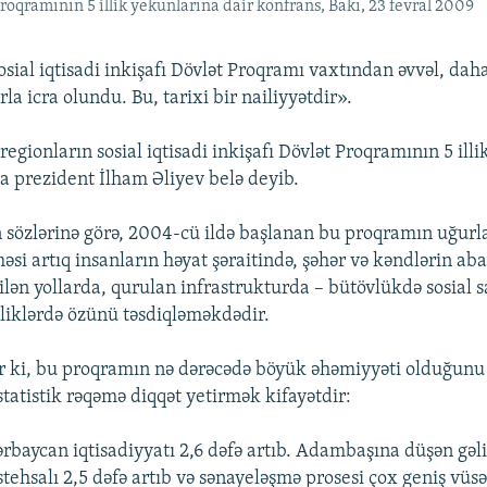
Proqramının 5 illik yekunlarına dair konfrans, Bakı, 23 fevral 2009
osial iqtisadi inkişafı Dövlət Proqramı vaxtından əvvəl, da
a icra olundu. Bu, tarixi bir nailiyyətdir».
regionların sosial iqtisadi inkişafı Dövlət Proqramının 5 ill
a prezident İlham Əliyev belə deyib.
n sözlərinə görə, 2004-cü ildə başlanan bu proqramın uğurl
əsi artıq insanların həyat şəraitində, şəhər və kəndlərin ab
ilən yollarda, qurulan infrastrukturda – bütövlükdə sosial 
liklərdə özünü təsdiqləməkdədir.
ir ki, bu proqramın nə dərəcədə böyük əhəmiyyəti olduğun
statistik rəqəmə diqqət yetirmək kifayətdir:
ərbaycan iqtisadiyyatı 2,6 dəfə artıb. Adambaşına düşən gəl
stehsalı 2,5 dəfə artıb və sənayeləşmə prosesi çox geniş vüsə