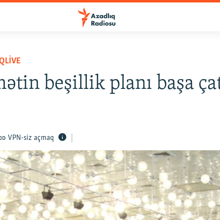
QLIVE
tin beşillik planı başa ça
VPN-siz açmaq