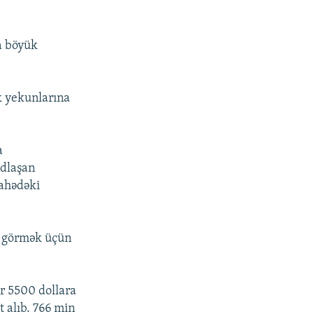
ha böyük
ik yekunlarına
a
adlaşan
sahədəki
u görmək üçün
ir 5500 dollara
t alıb. 766 min