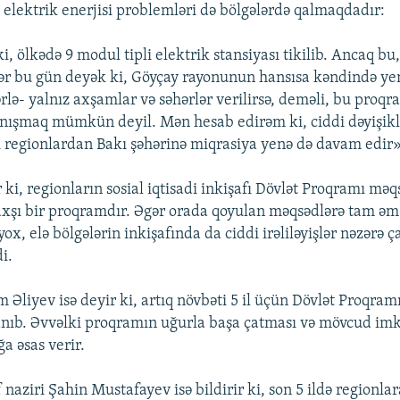
 elektrik enerjisi problemləri də bölgələrdə qalmaqdadır:
, ölkədə 9 modul tipli elektrik stansiyası tikilib. Ancaq bu,
ər bu gün deyək ki, Göyçay rayonunun hansısa kəndində ye
lərlə- yalnız axşamlar və səhərlər verilirsə, deməli, bu proqr
nışmaq mümkün deyil. Mən hesab edirəm ki, ciddi dəyişikl
 regionlardan Bakı şəhərinə miqrasiya yenə də davam edir»
 ki, regionların sosial iqtisadi inkişafı Dövlət Proqramı məq
şı bir proqramdır. Əgər orada qoyulan məqsədlərə tam əmə
yox, elə bölgələrin inkişafında da ciddi irəliləyişlər nəzərə 
i.
 Əliyev isə deyir ki, artıq növbəti 5 il üçün Dövlət Proqram
lanıb. Əvvəlki proqramın uğurla başa çatması və mövcud imk
 əsas verir.
f naziri Şahin Mustafayev isə bildirir ki, son 5 ildə regionlar