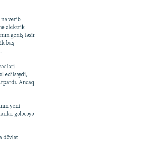
 nə verib
nə elektrik
amın geniş təsir
ik baş
.
sədləri
l edilsəydi,
çarpardı. Ancaq
ının yeni
anlar gələcəyə
a dövlət