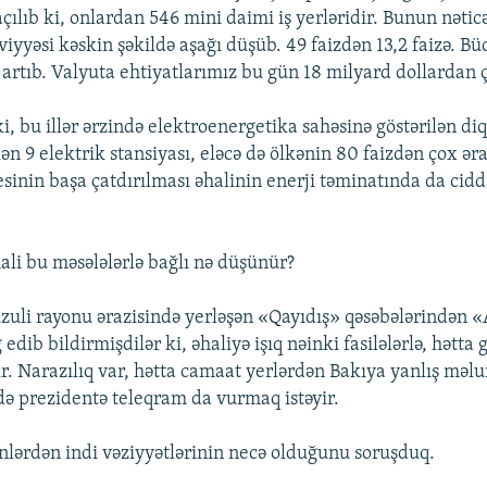
 açılıb ki, onlardan 546 mini daimi iş yerləridir. Bunun nətic
iyyəsi kəskin şəkildə aşağı düşüb. 49 faizdən 13,2 faizə. Bü
 artıb. Valyuta ehtiyatlarımız bu gün 18 milyard dollardan
ki, bu illər ərzində elektroenergetika sahəsinə göstərilən di
lən 9 elektrik stansiyası, eləcə də ölkənin 80 faizdən çox ər
inin başa çatdırılması əhalinin enerji təminatında da ciddi
hali bu məsələlərlə bağlı nə düşünür?
zuli rayonu ərazisində yerləşən «Qayıdış» qəsəbələrindən 
edib bildirmişdilər ki, əhaliyə işıq nəinki fasilələrlə, hətta
lir. Narazılıq var, hətta camaat yerlərdən Bakıya yanlış məl
də prezidentə teleqram da vurmaq istəyir.
nlərdən indi vəziyyətlərinin necə olduğunu soruşduq.