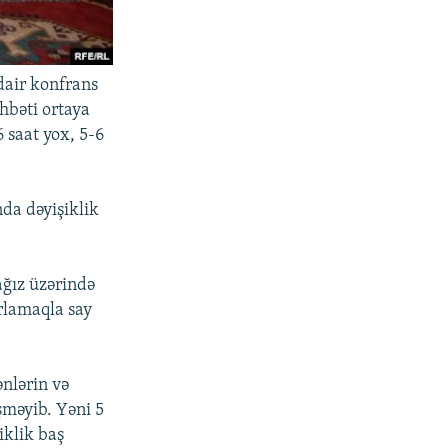
 dair konfrans
hbəti ortaya
6 saat yox, 5-6
nda dəyişiklik
kağız üzərində
arlamaqla say
ənlərin və
şməyib. Yəni 5
iklik baş