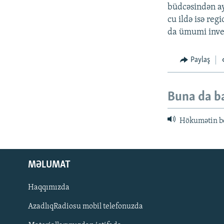
büdcəsindən ay
cu ildə isə re
da ümumi inves
Paylaş
Buna da b
Hökumətin beş
MƏLUMAT
Haqqımızda
AzadlıqRadiosu mobil telefonuzda