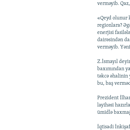
verməyib. Qaz,
«Qeyd olunur ki
regionlara? Əg
enerjisi fasilə
dairəsindən da
verməyib. Yəni
Z.İsmayıl deyir
baxımından yax
təkcə əhalinin 
bu, baş verməd
Prezident İlham
layihəsi hazır
ümidlə baxmağa
İqtisadi İnkişa