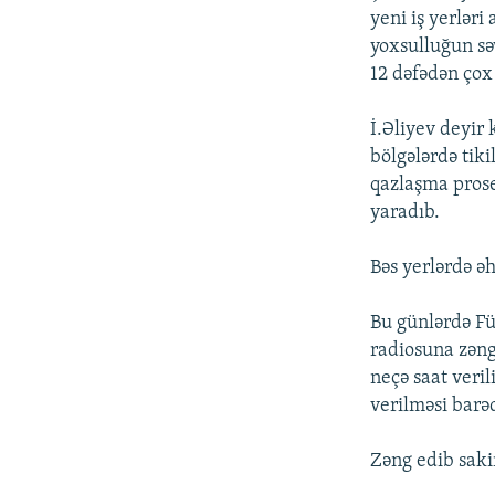
yeni iş yerləri
yoxsulluğun səv
12 dəfədən çox
İ.Əliyev deyir 
bölgələrdə tiki
qazlaşma proses
yaradıb.
Bəs yerlərdə ə
Bu günlərdə Fü
radiosuna zəng 
neçə saat veri
verilməsi barə
Zəng edib saki