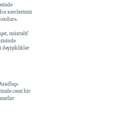
əsində
dcə xərclərimiz
 çoxdur».
qqət, müxtəlif
azisində
 dəyişikliklər
«Azadlıq»
 gündə cəmi bir
umatlar