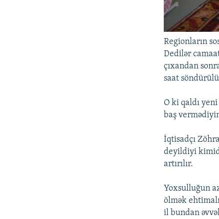
Regionların sos
Dedilər camaat
çıxandan sonra 
saat söndürülü
O ki qaldı yeni
baş vermədiyin
İqtisadçı Zöhrab
deyildiyi kimid
artırılır.
Yoxsulluğun aza
ölmək ehtimalı 
il bundan əvvə