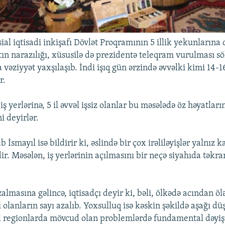
ial iqtisadi inkişafı Dövlət Proqramının 5 illik yekunlarına
ın narazılığı, xüsusilə də prezidentə teleqram vurulması sö
vəziyyət yaxşılaşıb. İndi işıq gün ərzində əvvəlki kimi 14-1
r.
 iş yerlərinə, 5 il əvvəl işsiz olanlar bu məsələdə öz həyatları
i deyirlər.
 İsmayıl isə bildirir ki, əslində bir çox irəliləyişlər yalnız 
ir. Məsələn, iş yerlərinin açılmasını bir neçə siyahıda təkr
lmasına gəlincə, iqtisadçı deyir ki, bəli, ölkədə acından öl
olanların sayı azalıb. Yoxsulluq isə kəskin şəkildə aşağı dü
l regionlarda mövcud olan problemlərdə fundamental dəyiş