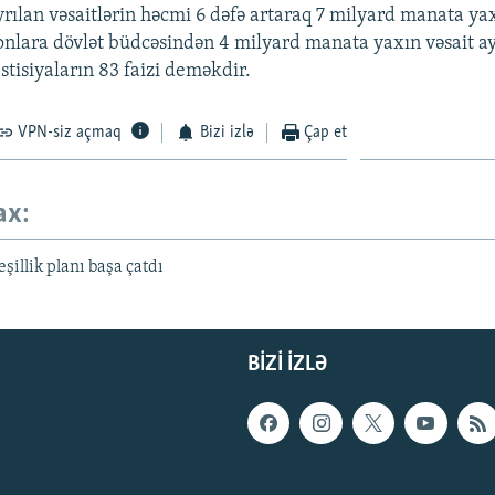
rılan vəsaitlərin həcmi 6 dəfə artaraq 7 milyard manata ya
gionlara dövlət büdcəsindən 4 milyard manata yaxın vəsait ay
tisiyaların 83 faizi deməkdir.
VPN-siz açmaq
Bizi izlə
Çap et
ax:
illik planı başa çatdı
BIZI IZLƏ