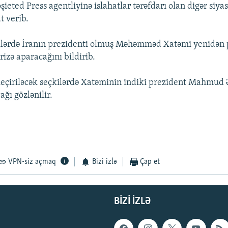
ieted Press agentliyinə islahatlar tərəfdarı olan digər siya
 verib.
llərdə İranın prezidenti olmuş Məhəmməd Xatəmi yenidən 
zə aparacağını bildirib.
keçiriləcək seçkilərdə Xatəminin indiki prezident Mahmud
ağı gözlənilir.
VPN-siz açmaq
Bizi izlə
Çap et
BIZI IZLƏ