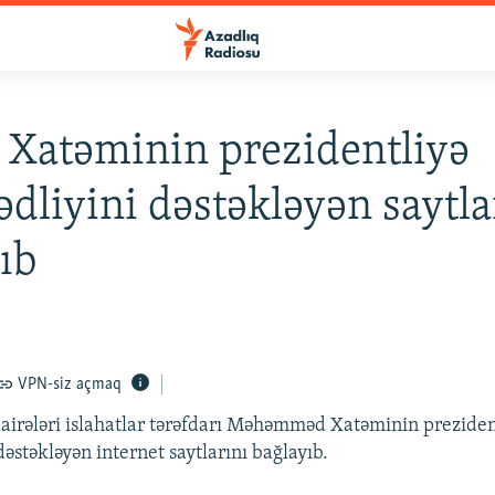
 Xatəminin prezidentliyə
dliyini dəstəkləyən saytla
ıb
VPN-siz açmaq
airələri islahatlar tərəfdarı Məhəmməd Xatəminin preziden
əstəkləyən internet saytlarını bağlayıb.