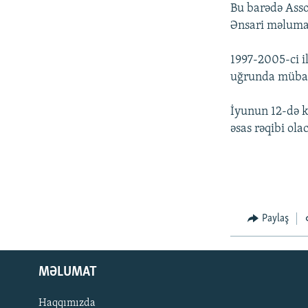
İNFOQRAFIKA
AZƏRBAYCAN ƏDƏBIYYATI KITABXANASI
MISSIYAMIZ
Bu barədə Assoş
Ənsari məlumat
KARIKATURA
İSLAM VƏ DEMOKRATIYA
PEŞƏ ETIKASI VƏ JURNALISTIKA
STANDARTLARIMIZ
İZ - MƏDƏNIYYƏT PROQRAMI
1997-2005-ci i
MATERIALLARIMIZDAN ISTIFADƏ
uğrunda mübari
AZADLIQRADIOSU MOBIL TELEFONUNUZDA
İyunun 12-də 
BIZIMLƏ ƏLAQƏ
əsas rəqibi olac
XƏBƏR BÜLLETENLƏRIMIZ
Paylaş
MƏLUMAT
Haqqımızda