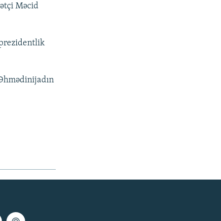
sətçi Məcid
prezidentlik
 Əhmədinijadın