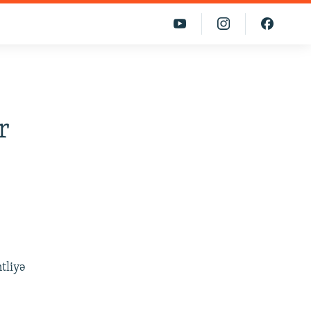
r
tliyə