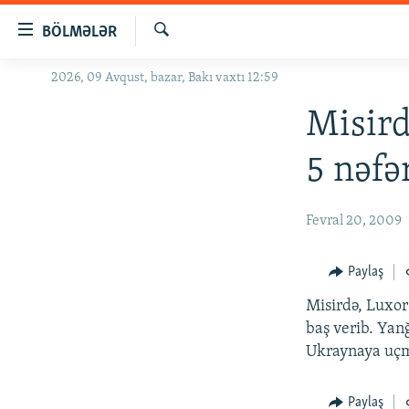
Keçid
BÖLMƏLƏR
linkləri
Axtar
Əsas
2026, 09 Avqust, bazar, Bakı vaxtı 12:59
GÜNDƏM
məzmuna
#İZAHLA
Misird
qayıt
Əsas
KORRUPSIOMETR
5 nəfə
naviqasiyaya
#ƏSLINDƏ
qayıt
Axtarışa
FƏRQƏ BAX
Fevral 20, 2009
keç
QANUNI DOĞRU
Paylaş
ARAŞDIRMA
Misirdə, Luxor
MULTIMEDIA
baş verib. Yan
RADIO ARXIV
VIDEO
Ukraynaya uçma
HAQQIMIZDA
FOTOQALEREYA
OXU ZALI
Paylaş