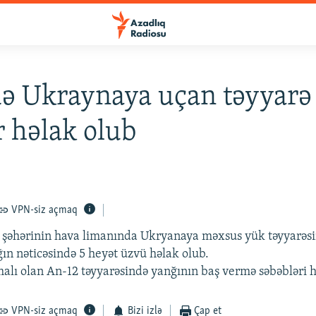
ə Ukraynaya uçan təyyarə 
r həlak olub
VPN-siz açmaq
 şəhərinin hava limanında Ukryanaya məxsus yük təyyarəs
ğın nəticəsində 5 heyət üzvü həlak olub.
lı olan An-12 təyyarəsində yanğının baş vermə səbəbləri həl
VPN-siz açmaq
Bizi izlə
Çap et