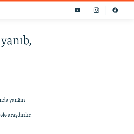
yanıb,
ində yanğın
ə araşdırılır.