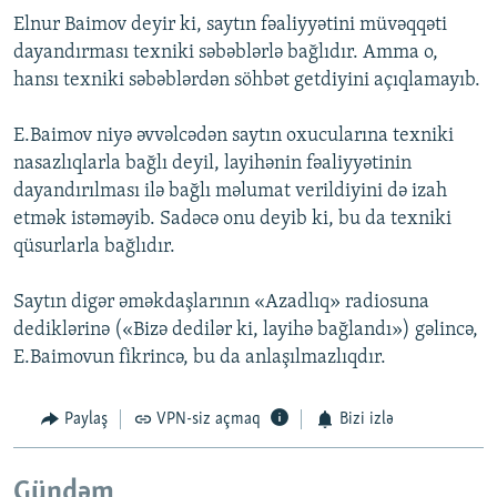
Elnur Baimov deyir ki, saytın fəaliyyətini müvəqqəti
dayandırması texniki səbəblərlə bağlıdır. Amma o,
hansı texniki səbəblərdən söhbət getdiyini açıqlamayıb.
E.Baimov niyə əvvəlcədən saytın oxucularına texniki
nasazlıqlarla bağlı deyil, layihənin fəaliyyətinin
dayandırılması ilə bağlı məlumat verildiyini də izah
etmək istəməyib. Sadəcə onu deyib ki, bu da texniki
qüsurlarla bağlıdır.
Saytın digər əməkdaşlarının «Azadlıq» radiosuna
dediklərinə («Bizə dedilər ki, layihə bağlandı») gəlincə,
E.Baimovun fikrincə, bu da anlaşılmazlıqdır.
Paylaş
VPN-siz açmaq
Bizi izlə
Gündəm