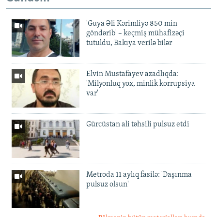
'Guya Əli Kərimliyə 850 min
göndərib' – keçmiş mühafizəçi
tutuldu, Bakıya verilə bilər
Elvin Mustafayev azadlıqda:
'Milyonluq yox, minlik korrupsiya
var'
Gürcüstan ali təhsili pulsuz etdi
Metroda 11 aylıq fasilə: 'Daşınma
pulsuz olsun'