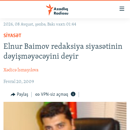
Keçid
linkləri
Əsas
2026, 08 Avqust, şənbə, Bakı vaxtı 01:44
məzmuna
GÜNDƏM
SIYASƏT
qayıt
#İZAHLA
Əsas
Elnur Baimov redaksiya siyasətinin
KORRUPSIOMETR
naviqasiyaya
dəyişməyəcəyini deyir
qayıt
#ƏSLINDƏ
Axtarışa
Xədicə İsmayılova
FƏRQƏ BAX
keç
Fevral 20, 2009
QANUNI DOĞRU
ARAŞDIRMA
Paylaş
VPN-siz açmaq
MULTIMEDIA
RADIO ARXIV
VIDEO
HAQQIMIZDA
FOTOQALEREYA
OXU ZALI