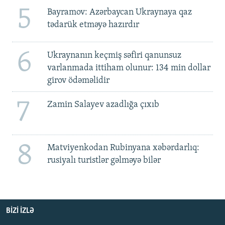
5
Bayramov: Azərbaycan Ukraynaya qaz
tədarük etməyə hazırdır
6
Ukraynanın keçmiş səfiri qanunsuz
varlanmada ittiham olunur: 134 min dollar
girov ödəməlidir
7
Zamin Salayev azadlığa çıxıb
8
Matviyenkodan Rubinyana xəbərdarlıq:
rusiyalı turistlər gəlməyə bilər
BIZI IZLƏ