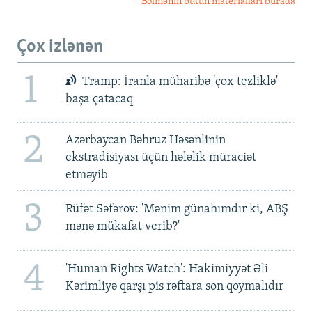
Bölmənin bütün materialları burada
Çox izlənən
1
Tramp: İranla müharibə 'çox tezliklə'
başa çatacaq
2
Azərbaycan Bəhruz Həsənlinin
ekstradisiyası üçün hələlik müraciət
etməyib
3
Rüfət Səfərov: 'Mənim günahımdır ki, ABŞ
mənə mükafat verib?'
4
'Human Rights Watch': Hakimiyyət Əli
Kərimliyə qarşı pis rəftara son qoymalıdır