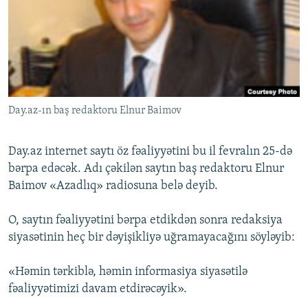
İNFOQRAFIKA
AZƏRBAYCAN ƏDƏBIYYATI KITABXANASI
MISSIYAMIZ
BIZI IZLƏ
KARIKATURA
İSLAM VƏ DEMOKRATIYA
PEŞƏ ETIKASI VƏ JURNALISTIKA STANDARTLARIMIZ
İZ - MƏDƏNIYYƏT PROQRAMI
MATERIALLARIMIZDAN ISTIFADƏ
AZADLIQRADIOSU MOBIL TELEFONUNUZDA
RFE/RL-in bütün saytları
Day.az-ın baş redaktoru Elnur Baimov
BIZIMLƏ ƏLAQƏ
XƏBƏR BÜLLETENLƏRIMIZ
Day.az internet saytı öz fəaliyyətini bu il fevralın 25-də
bərpa edəcək. Adı çəkilən saytın baş redaktoru Elnur
Baimov «Azadlıq» radiosuna belə deyib.
O, saytın fəaliyyətini bərpa etdikdən sonra redaksiya
siyasətinin heç bir dəyişikliyə uğramayacağını söyləyib:
«Həmin tərkiblə, həmin informasiya siyasətilə
fəaliyyətimizi davam etdirəcəyik».