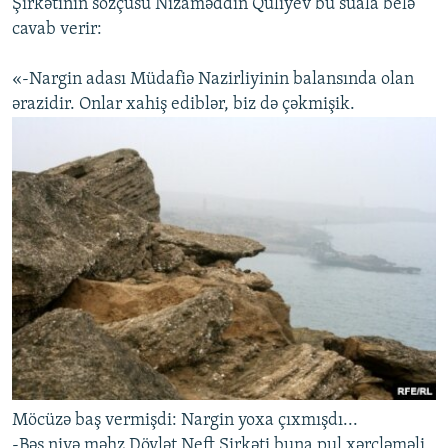
Şirkətinin sözçüsü Nizaməddin Quliyev bu suala belə
cavab verir:
«-Nargin adası Müdafiə Nazirliyinin balansında olan
ərazidir. Onlar xahiş ediblər, biz də çəkmişik.
Möcüzə baş vermişdi: Nargin yoxa çıxmışdı...
-Bəs niyə məhz Dövlət Neft Şirkəti buna pul xərcləməli