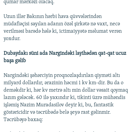
qumar mərkəzi olacaq.
Uzun illər Bakının hərbi hava qüvvələrindən
müdafiəçisi sayılan adanın özəl şirkətə nə vaxt, necə
verilməsi barədə hələ ki, ictimaiyyətə məlumat verən
yoxdur.
Dubaydakı süni ada Nargindəki layihədən qat-qat ucuz
başa gəlib
Nargindəki şəhərciyin proqnozlaşdırılan qiyməti altı
milyard dollardır, ərazinin həcmi 1 kv km-dir. Bu da o
deməkdir ki, hər kv metrə altı min dollar vəsait qoymaq
lazım gələcək. 60 ilə yaxındır ki, tikinti üzrə mühəndis
işləmiş Nazim Muradasilov deyir ki, bu, fantastik
göstəricidir və təcrübədə belə şeyə rast gəlinmir.
Təcrübəyə baxaq: