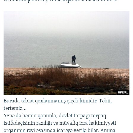
Burada təbiət qoxlanmamış çiçək kimidir. Təbii,
tərtəmiz...
Yenə də həmin qanunla, dövlət torpağı torpaq
istifadəçisinin razılığı və müvafiq icra hakimiyyəti
orqanının rəyi əsasında icarəyə verilə bilər. Amma