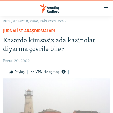
Keçid
linkləri
Əsas
2026, 07 Avqust, cümə, Bakı vaxtı 08:43
məzmuna
GÜNDƏM
JURNALIST ARAŞDIRMALARI
qayıt
#İZAHLA
Əsas
Xəzərdə kimsəsiz ada kazinolar
KORRUPSIOMETR
naviqasiyaya
diyarına çevrilə bilər
qayıt
#ƏSLINDƏ
Axtarışa
Fevral 20, 2009
FƏRQƏ BAX
keç
QANUNI DOĞRU
Paylaş
VPN-siz açmaq
ARAŞDIRMA
MULTIMEDIA
RADIO ARXIV
VIDEO
HAQQIMIZDA
FOTOQALEREYA
OXU ZALI