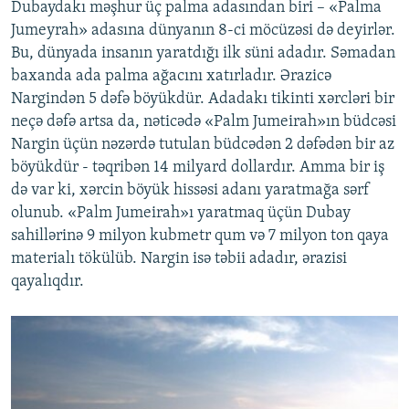
Dubaydakı məşhur üç palma adasından biri – «Palma
Jumeyrah» adasına dünyanın 8-ci möcüzəsi də deyirlər.
Bu, dünyada insanın yaratdığı ilk süni adadır. Səmadan
baxanda ada palma ağacını xatırladır. Ərazicə
Nargindən 5 dəfə böyükdür. Adadakı tikinti xərcləri bir
neçə dəfə artsa da, nəticədə «Palm Jumeirah»ın büdcəsi
Nargin üçün nəzərdə tutulan büdcədən 2 dəfədən bir az
böyükdür - təqribən 14 milyard dollardır. Amma bir iş
də var ki, xərcin böyük hissəsi adanı yaratmağa sərf
olunub. «Palm Jumeirah»ı yaratmaq üçün Dubay
sahillərinə 9 milyon kubmetr qum və 7 milyon ton qaya
materialı tökülüb. Nargin isə təbii adadır, ərazisi
qayalıqdır.