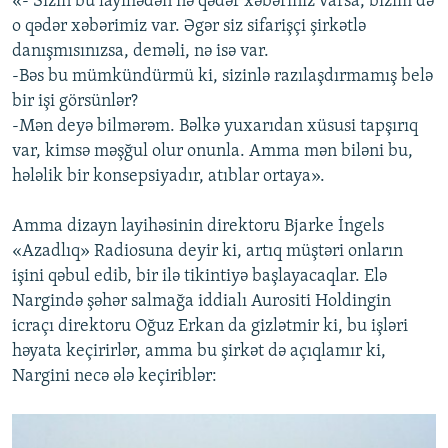
«- Sizin bu layihədən nə qədər xəbəriniz varsa, bizim də
o qədər xəbərimiz var. Əgər siz sifarişçi şirkətlə
danışmısınızsa, deməli, nə isə var.
-Bəs bu mümkündürmü ki, sizinlə razılaşdırmamış belə
bir işi görsünlər?
-Mən deyə bilmərəm. Bəlkə yuxarıdan xüsusi tapşırıq
var, kimsə məşğul olur onunla. Amma mən biləni bu,
hələlik bir konsepsiyadır, atıblar ortaya».
Amma dizayn layihəsinin direktoru Bjarke İngels
«Azadlıq» Radiosuna deyir ki, artıq müştəri onların
işini qəbul edib, bir ilə tikintiyə başlayacaqlar. Elə
Nargində şəhər salmağa iddialı Aurositi Holdingin
icraçı direktoru Oğuz Erkan da gizlətmir ki, bu işləri
həyata keçirirlər, amma bu şirkət də açıqlamır ki,
Nargini necə ələ keçiriblər: