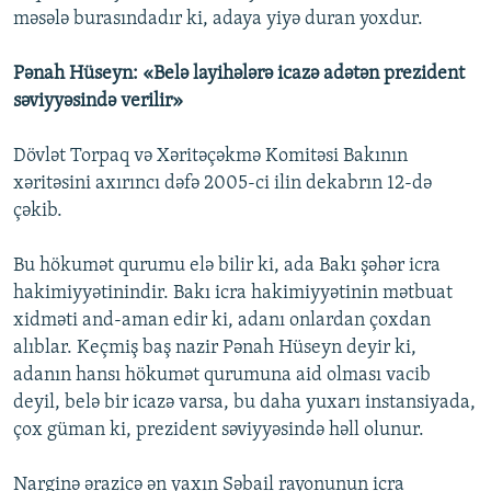
məsələ burasındadır ki, adaya yiyə duran yoxdur.
Pənah Hüseyn: «Belə layihələrə icazə adətən prezident
səviyyəsində verilir»
Dövlət Torpaq və Xəritəçəkmə Komitəsi Bakının
xəritəsini axırıncı dəfə 2005-ci ilin dekabrın 12-də
çəkib.
Bu hökumət qurumu elə bilir ki, ada Bakı şəhər icra
hakimiyyətinindir. Bakı icra hakimiyyətinin mətbuat
xidməti and-aman edir ki, adanı onlardan çoxdan
alıblar. Keçmiş baş nazir Pənah Hüseyn deyir ki,
adanın hansı hökumət qurumuna aid olması vacib
deyil, belə bir icazə varsa, bu daha yuxarı instansiyada,
çox güman ki, prezident səviyyəsində həll olunur.
Narginə ərazicə ən yaxın Səbail rayonunun icra