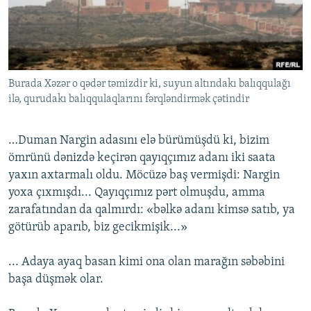
İNFOQRAFIKA
AZƏRBAYCAN ƏDƏBIYYATI KITABXANASI
MISSIYAMIZ
BIZI IZLƏ
KARIKATURA
İSLAM VƏ DEMOKRATIYA
PEŞƏ ETIKASI VƏ JURNALISTIKA STANDARTLARIMIZ
İZ - MƏDƏNIYYƏT PROQRAMI
MATERIALLARIMIZDAN ISTIFADƏ
Burada Xəzər o qədər təmizdir ki, suyun altındakı balıqqulağı
AZADLIQRADIOSU MOBIL TELEFONUNUZDA
RFE/RL-in bütün saytları
ilə, qurudakı balıqqulaqlarını fərqləndirmək çətindir
BIZIMLƏ ƏLAQƏ
XƏBƏR BÜLLETENLƏRIMIZ
…Duman Nargin adasını elə bürümüşdü ki, bizim
ömrünü dənizdə keçirən qayıqçımız adanı iki saata
yaxın axtarmalı oldu. Möcüzə baş vermişdi: Nargin
yoxa çıxmışdı... Qayıqçımız pərt olmuşdu, amma
zarafatından da qalmırdı: «bəlkə adanı kimsə satıb, ya
götürüb aparıb, biz gecikmişik...»
... Adaya ayaq basan kimi ona olan marağın səbəbini
başa düşmək olar.