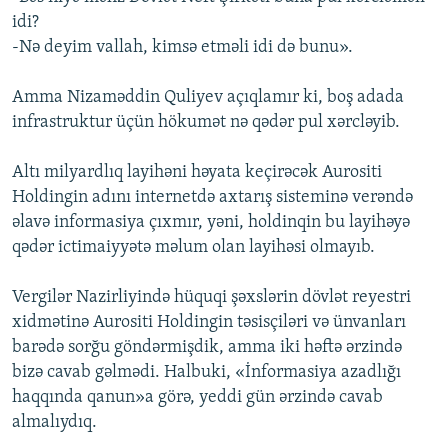
idi?
-Nə deyim vallah, kimsə etməli idi də bunu».
Amma Nizaməddin Quliyev açıqlamır ki, boş adada
infrastruktur üçün hökumət nə qədər pul xərcləyib.
Altı milyardlıq layihəni həyata keçirəcək Aurositi
Holdingin adını internetdə axtarış sisteminə verəndə
əlavə informasiya çıxmır, yəni, holdinqin bu layihəyə
qədər ictimaiyyətə məlum olan layihəsi olmayıb.
Vergilər Nazirliyində hüquqi şəxslərin dövlət reyestri
xidmətinə Aurositi Holdingin təsisçiləri və ünvanları
barədə sorğu göndərmişdik, amma iki həftə ərzində
bizə cavab gəlmədi. Halbuki, «İnformasiya azadlığı
haqqında qanun»a görə, yeddi gün ərzində cavab
almalıydıq.