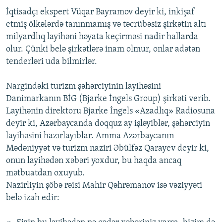
İqtisadçı ekspert Vüqar Bayramov deyir ki, inkişaf
etmiş ölkələrdə tanınmamış və təcrübəsiz şirkətin altı
milyardlıq layihəni həyata keçirməsi nadir hallarda
olur. Çünki belə şirkətlərə inam olmur, onlar adətən
tenderləri uda bilmirlər.
Nargindəki turizm şəhərciyinin layihəsini
Danimarkanın BİG (Bjarke İngels Group) şirkəti verib.
Layihənin direktoru Bjarke İngels «Azadlıq» Radiosuna
deyir ki, Azərbaycanda doqquz ay işləyiblər, şəhərciyin
layihəsini hazırlayıblar. Amma Azərbaycanın
Mədəniyyət və turizm naziri Əbülfəz Qarayev deyir ki,
onun layihədən xəbəri yoxdur, bu haqda ancaq
mətbuatdan oxuyub.
Nazirliyin şöbə rəisi Mahir Qəhrəmanov isə vəziyyəti
belə izah edir: