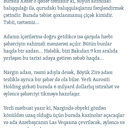
Burada Xəzər o qədər təmizdir ki, suyun altındakı
balıqqulağı ilə, qurudakı balıqqulaqlarını fərqləndirmək
çətindir. Burada təbiət qoxlanmamış çiçək kimidir.
Təbii, tərtəmiz...
Adanın içərilərinə doğru getdikcə isə qarşıda hərbi
şəhərciyin vahiməli mənzərəsi açılır. Bütün bunlar
haqda bir azdan... Hələlik, bizi Bakıdan 9 km aralıda
yerləşən bu tarixi adaya gətirən səbəb haqda...
Nargin adası, rəsmi adıyla desək, Böyük Zirə adası
tezliklə ayrıca bir şəhər də ola bilər. Yerli Aurositi
Holding şirkəti burada 6 milyard dollarlıq istirahət və
əyləncə şəhərciyi tikməyə hazırlaşır.
Yerli mətbuat yazır ki, Nargində obyekt gözdən
könüldən uzaq olduğu üçün burada kazinolar açacaqlar
və ada Azərbaycanın Las Veqasına çevriləcək, əyləncə və