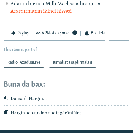
Adanın bir ucu Milli Məclisə «dirənir…».
Araşdırmanın ikinci hissəsi
Paylaş
VPN-siz açmaq
Bizi izlə
This item is part of
Radio: AzadliqLive
Jurnalist araşdırmaları
Buna da bax:
Dumanlı Nargin…
Nargin adasından nadir görüntülər