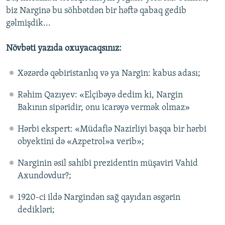
biz Narginə bu söhbətdən bir həftə qabaq gedib
gəlmişdik...
Növbəti yazıda oxuyacaqsınız:
Xəzərdə qəbiristanlıq və ya Nargin: kabus adası;
Rəhim Qazıyev: «Elçibəyə dedim ki, Nargin
Bakının sipəridir, onu icarəyə vermək olmaz»
Hərbi ekspert: «Müdafiə Nazirliyi başqa bir hərbi
obyektini də «Azpetrol»a verib»;
Narginin əsil sahibi prezidentin müşaviri Vahid
Axundovdur?;
1920-ci ildə Nargindən sağ qayıdan əsgərin
dedikləri;