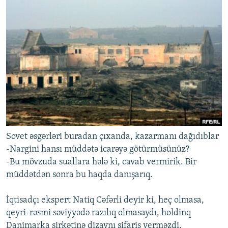
Sovet əsgərləri buradan çıxanda, kazarmanı dağıdıblar
-Nargini hansı müddətə icarəyə götürmüsünüz?
-Bu mövzuda suallara hələ ki, cavab vermirik. Bir
müddətdən sonra bu haqda danışarıq.
İqtisadçı ekspert Natiq Cəfərli deyir ki, heç olmasa,
qeyri-rəsmi səviyyədə razılıq olmasaydı, holdinq
Danimarka şirkətinə dizaynı sifariş verməzdi.