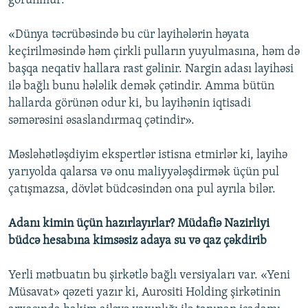
görünmür:
«Dünya təcrübəsində bu cür layihələrin həyata
keçirilməsində həm çirkli pulların yuyulmasına, həm də
başqa neqativ hallara rast gəlinir. Nargin adası layihəsi
ilə bağlı bunu hələlik demək çətindir. Amma bütün
hallarda görünən odur ki, bu layihənin iqtisadi
səmərəsini əsaslandırmaq çətindir».
Məsləhətləşdiyim ekspertlər istisna etmirlər ki, layihə
yarıyolda qalarsa və onu maliyyələşdirmək üçün pul
çatışmazsa, dövlət büdcəsindən ona pul ayrıla bilər.
Adanı kimin üçün hazırlayırlar?
Müdafiə Nazirliyi
büdcə hesabına kimsəsiz adaya su və qaz çəkdirib
Yerli mətbuatın bu şirkətlə bağlı versiyaları var. «Yeni
Müsavat» qəzeti yazır ki, Aurositi Holding şirkətinin