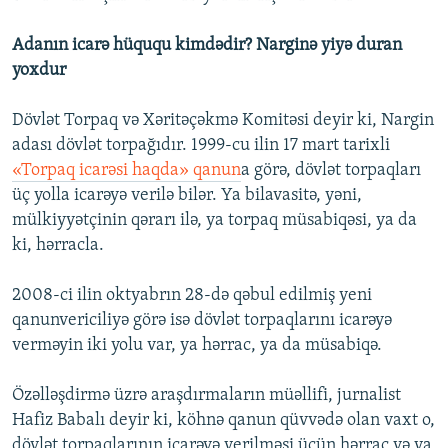
Adanın icarə hüququ kimdədir? Narginə yiyə duran
yoxdur
Dövlət Torpaq və Xəritəçəkmə Komitəsi deyir ki, Nargin
adası dövlət torpağıdır. 1999-cu ilin 17 mart tarixli
«Torpaq icarəsi haqda» qanun
a görə, dövlət torpaqları
üç yolla icarəyə verilə bilər. Ya bilavasitə, yəni,
mülkiyyətçinin qərarı ilə, ya torpaq müsabiqəsi, ya da
ki, hərracla.
2008-ci ilin oktyabrın 28-də qəbul edilmiş yeni
qanunvericiliyə görə isə dövlət torpaqlarını icarəyə
verməyin iki yolu var, ya hərrac, ya da müsabiqə.
Özəlləşdirmə üzrə araşdırmaların müəllifi, jurnalist
Hafiz Babalı deyir ki, köhnə qanun qüvvədə olan vaxt o,
dövlət torpaqlarının icarəyə verilməsi üçün hərrac və ya