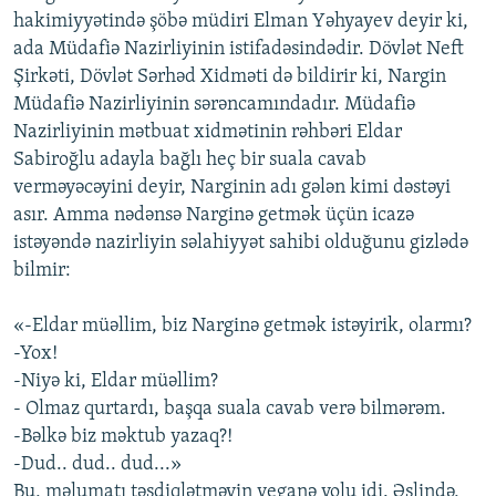
hakimiyyətində şöbə müdiri Elman Yəhyayev deyir ki,
ada Müdafiə Nazirliyinin istifadəsindədir. Dövlət Neft
Şirkəti, Dövlət Sərhəd Xidməti də bildirir ki, Nargin
Müdafiə Nazirliyinin sərəncamındadır. Müdafiə
Nazirliyinin mətbuat xidmətinin rəhbəri Eldar
Sabiroğlu adayla bağlı heç bir suala cavab
verməyəcəyini deyir, Narginin adı gələn kimi dəstəyi
asır. Amma nədənsə Narginə getmək üçün icazə
istəyəndə nazirliyin səlahiyyət sahibi olduğunu gizlədə
bilmir:
«-Eldar müəllim, biz Narginə getmək istəyirik, olarmı?
-Yox!
-Niyə ki, Eldar müəllim?
- Olmaz qurtardı, başqa suala cavab verə bilmərəm.
-Bəlkə biz məktub yazaq?!
-Dud.. dud.. dud...»
Bu, məlumatı təsdiqlətməyin yeganə yolu idi. Əslində,