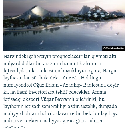
Nargindəki şəhərciyin proqnozlaşdırılan qiyməti altı
milyard dollardır, ərazinin həcmi 1 kv km-dir
İqtisadçılar elə büdcəsinin böyüklüyünə görə, Nargin
layihəsindən şübhələnirlər. Aurositi Holdingin
nümayəndəsi Oğuz Erkan «Azadlıq» Radiosuna deyir
ki, layihəni investorlara təklif edəcəklər. Amma
iqtisadçı ekspert Vüqar Bayramlı bildirir ki, bu
layihənin iqtisadi səmərəliliyi azdır, üstəlik, dünyada
maliyyə böhranı hələ də davam edir, belə bir layihəyə
indi investorların maliyyə ayıracağı inandırıcı