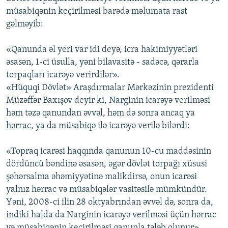
müsabiqənin keçirilməsi barədə məlumata rast
gəlməyib:
«Qanunda əl yeri var idi deyə, icra hakimiyyətləri
əsasən, 1-ci üsulla, yəni bilavasitə - sadəcə, qərarla
torpaqları icarəyə verirdilər».
«Hüquqi Dövlət» Araşdırmalar Mərkəzinin prezidenti
Müzəffər Baxışov deyir ki, Narginin icarəyə verilməsi
həm təzə qanundan əvvəl, həm də sonra ancaq ya
hərrac, ya da müsabiqə ilə icarəyə verilə bilərdi:
«Topraq icarəsi haqqında qanunun 10-cu maddəsinin
dördüncü bəndinə əsasən, əgər dövlət torpağı xüsusi
şəhərsalma əhəmiyyətinə malikdirsə, onun icarəsi
yalnız hərrac və müsabiqələr vasitəsilə mümkündür.
Yəni, 2008-ci ilin 28 oktyabrından əvvəl də, sonra da,
indiki halda da Narginin icarəyə verilməsi üçün hərrac
və müsabiqənin keçirilməsi qanunla tələb olunur».