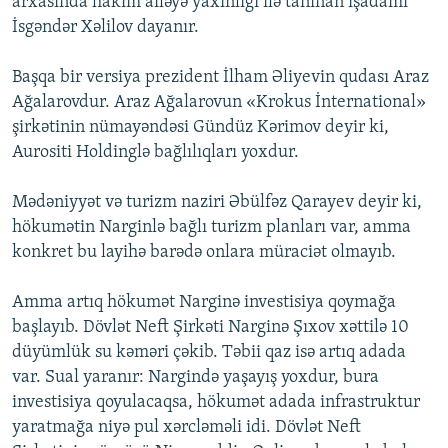
arxasında hakim ailəyə yaxınlığı ilə tanınan işadamı
İsgəndər Xəlilov dayanır.
Başqa bir versiya prezident İlham Əliyevin qudası Araz
Ağalarovdur. Araz Ağalarovun «Krokus İnternational»
şirkətinin nümayəndəsi Gündüz Kərimov deyir ki,
Aurositi Holdinglə bağlılıqları yoxdur.
Mədəniyyət və turizm naziri Əbülfəz Qarayev deyir ki,
hökumətin Narginlə bağlı turizm planları var, amma
konkret bu layihə barədə onlara müraciət olmayıb.
Amma artıq hökumət Narginə investisiya qoymağa
başlayıb. Dövlət Neft Şirkəti Narginə Şıxov xəttilə 10
düyümlük su kəməri çəkib. Təbii qaz isə artıq adada
var. Sual yaranır: Nargində yaşayış yoxdur, bura
investisiya qoyulacaqsa, hökumət adada infrastruktur
yaratmağa niyə pul xərcləməli idi. Dövlət Neft