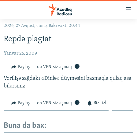
Keçid
linkləri
Əsas
2026, 07 Avqust, cümə, Bakı vaxtı 00:44
məzmuna
GÜNDƏM
Repdə plagiat
qayıt
#İZAHLA
Əsas
Yanvar 25, 2009
KORRUPSIOMETR
naviqasiyaya
qayıt
#ƏSLINDƏ
Paylaş
VPN-siz açmaq
Axtarışa
FƏRQƏ BAX
keç
Verilişə sağdakı «Dinlə» düyməsini basmaqla qulaq asa
bilərsiniz
QANUNI DOĞRU
ARAŞDIRMA
Paylaş
VPN-siz açmaq
Bizi izlə
MULTIMEDIA
RADIO ARXIV
VIDEO
Buna da bax:
HAQQIMIZDA
FOTOQALEREYA
OXU ZALI