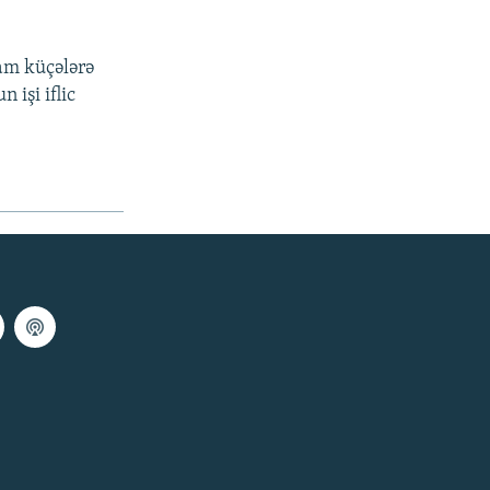
am küçələrə
 işi iflic