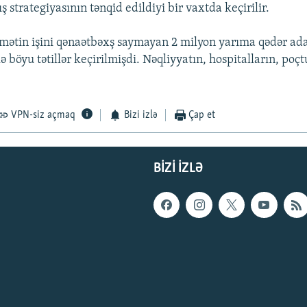
 strategiyasının tənqid edildiyi bir vaxtda keçirilir.
mətin işini qənaətbəxş saymayan 2 milyon yarıma qədər ad
ə böyu tətillər keçirilmişdi. Nəqliyyatın, hospitalların, poçtun
VPN-siz açmaq
Bizi izlə
Çap et
BIZI IZLƏ