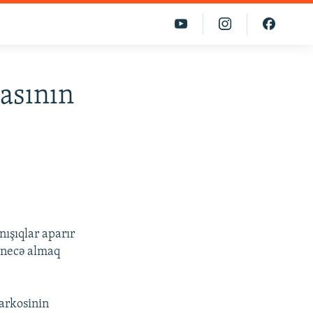
asının
nışıqlar aparır
ı necə almaq
Sarkosinin