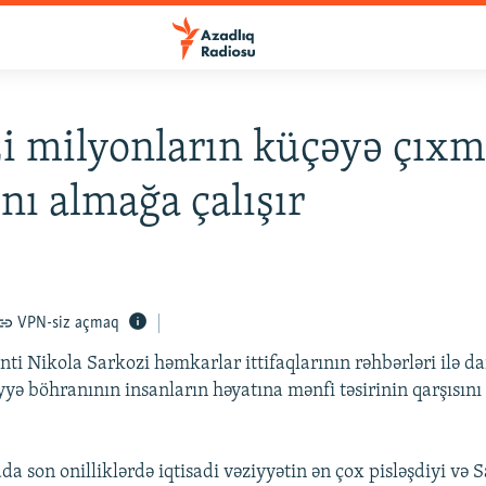
i milyonların küçəyə çıxm
ını almağa çalışır
VPN-siz açmaq
ti Nikola Sarkozi həmkarlar ittifaqlarının rəhbərləri ilə da
yyə böhranının insanların həyatına mənfi təsirinin qarşısın
 son onilliklərdə iqtisadi vəziyyətin ən çox pisləşdiyi və 