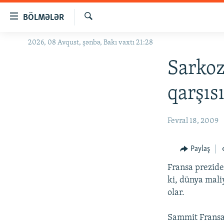
Keçid
BÖLMƏLƏR
linkləri
Axtar
Əsas
2026, 08 Avqust, şənbə, Bakı vaxtı 21:28
GÜNDƏM
məzmuna
#İZAHLA
Sarkoz
qayıt
Əsas
KORRUPSIOMETR
qarşıs
naviqasiyaya
#ƏSLINDƏ
qayıt
Axtarışa
FƏRQƏ BAX
Fevral 18, 2009
keç
QANUNI DOĞRU
Paylaş
ARAŞDIRMA
Fransa preziden
MULTIMEDIA
ki, dünya mali
RADIO ARXIV
VIDEO
olar.
HAQQIMIZDA
FOTOQALEREYA
OXU ZALI
Sammit Fransada