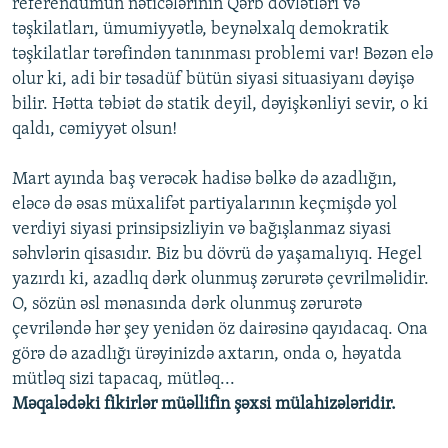
referendumun nəticələrinin Qərb dövlətləri və
təşkilatları, ümumiyyətlə, beynəlxalq demokratik
təşkilatlar tərəfindən tanınması problemi var! Bəzən elə
olur ki, adi bir təsadüf bütün siyasi situasiyanı dəyişə
bilir. Hətta təbiət də statik deyil, dəyişkənliyi sevir, o ki
qaldı, cəmiyyət olsun!
Mart ayında baş verəcək hadisə bəlkə də azadlığın,
eləcə də əsas müxalifət partiyalarının keçmişdə yol
verdiyi siyasi prinsipsizliyin və bağışlanmaz siyasi
səhvlərin qisasıdır. Biz bu dövrü də yaşamalıyıq. Hegel
yazırdı ki, azadlıq dərk olunmuş zərurətə çevrilməlidir.
O, sözün əsl mənasında dərk olunmuş zərurətə
çevriləndə hər şey yenidən öz dairəsinə qayıdacaq. Ona
görə də azadlığı ürəyinizdə axtarın, onda o, həyatda
mütləq sizi tapacaq, mütləq...
Məqalədəki fikirlər müəllifin şəxsi mülahizələridir.