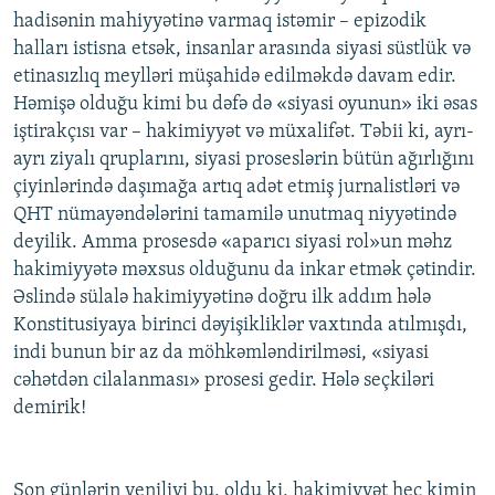
hadisənin mahiyyətinə varmaq istəmir – epizodik
halları istisna etsək, insanlar arasında siyasi süstlük və
etinasızlıq meylləri müşahidə edilməkdə davam edir.
Həmişə olduğu kimi bu dəfə də «siyasi oyunun» iki əsas
iştirakçısı var – hakimiyyət və müxalifət. Təbii ki, ayrı-
ayrı ziyalı qruplarını, siyasi proseslərin bütün ağırlığını
çiyinlərində daşımağa artıq adət etmiş jurnalistləri və
QHT nümayəndələrini tamamilə unutmaq niyyətində
deyilik. Amma prosesdə «aparıcı siyasi rol»un məhz
hakimiyyətə məxsus olduğunu da inkar etmək çətindir.
Əslində sülalə hakimiyyətinə doğru ilk addım hələ
Konstitusiyaya birinci dəyişikliklər vaxtında atılmışdı,
indi bunun bir az da möhkəmləndirilməsi, «siyasi
cəhətdən cilalanması» prosesi gedir. Hələ seçkiləri
demirik!
Son günlərin yeniliyi bu, oldu ki, hakimiyyət heç kimin