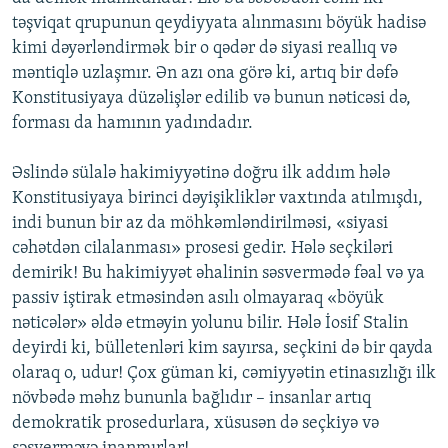
təşviqat qrupunun qeydiyyata alınmasını böyük hadisə
kimi dəyərləndirmək bir o qədər də siyasi reallıq və
məntiqlə uzlaşmır. Ən azı ona görə ki, artıq bir dəfə
Konstitusiyaya düzəlişlər edilib və bunun nəticəsi də,
forması da hamının yadındadır.
Əslində sülalə hakimiyyətinə doğru ilk addım hələ
Konstitusiyaya birinci dəyişikliklər vaxtında atılmışdı,
indi bunun bir az da möhkəmləndirilməsi, «siyasi
cəhətdən cilalanması» prosesi gedir. Hələ seçkiləri
demirik! Bu hakimiyyət əhalinin səsvermədə fəal və ya
passiv iştirak etməsindən asılı olmayaraq «böyük
nəticələr» əldə etməyin yolunu bilir. Hələ İosif Stalin
deyirdi ki, bülletenləri kim sayırsa, seçkini də bir qayda
olaraq o, udur! Çox güman ki, cəmiyyətin etinasızlığı ilk
növbədə məhz bununla bağlıdır – insanlar artıq
demokratik prosedurlara, xüsusən də seçkiyə və