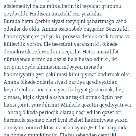
gözləmədiyi halda müxalifətin iki təşviqat qrupunu
qeydə aldı. Hadisəni müxtəlif cür yozdular.
Burada hətta Qərbin siyasi təzyiqini qabartmağa cəhd
edənlər də oldu. Amma əsas səbəb başqadır. Sözsüz ki,
hakimiyyət çox çalışır ki, prosesə demokratik forma və
kütləvilik versin. Elə təəssürat yaransın ki, ölkədə
demokratik referendum keçirilir. Hətta müxalifət
nümayəndələrinin də bəzisi belə hesab edir ki, iki
qrupun qeydə alınmasını müəyyən mənada
hakimiyyətin geri çəkilməsi kimi qiymətləndirmək olar.
Amma ölkədə onlarla siyasi partiya qeydiyyatdan
keçib! Onlara normal siyasi fəaliyyət göstərmək, heç
olmasa, kiçik siyasi aksiyalar təşkil etmək üçün hər
hansı şərait yaradılırmı? Minlərlə qəzetin qeydiyyatı var
– ancaq ölkədə periodik olaraq nəşr edilən qəzetləri
barmaqla saymaq olar! Eyni sözləri hakimiyyətə yaxın
olmayan, onun diktəsi ilə işləməyən QHT-lər haqqında
da demək mümkündür! Elə bu səbəbdən cəmi iki