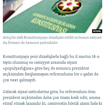
İNFOQRAFIKA
AZƏRBAYCAN ƏDƏBIYYATI KITABXANASI
MISSIYAMIZ
BIZI IZLƏ
KARIKATURA
İSLAM VƏ DEMOKRATIYA
PEŞƏ ETIKASI VƏ JURNALISTIKA STANDARTLARIMIZ
İZ - MƏDƏNIYYƏT PROQRAMI
MATERIALLARIMIZDAN ISTIFADƏ
AZADLIQRADIOSU MOBIL TELEFONUNUZDA
RFE/RL-in bütün saytları
Artıq bir dəfə Konstitusiyaya düzəlişlər edilib və bunun nəticəsi
BIZIMLƏ ƏLAQƏ
də, forması da hamının yadındadır
XƏBƏR BÜLLETENLƏRIMIZ
Konstitusiyaya yeni düzəlişlərlə bağlı bu il martın 18-ə
təyin olunmuş və cəmiyyət arasında siyasi
«populyarlığına» görə heç də sonuncu prezident
seçkisindən fərqlənməyən referenduma bir o qədər də
çox vaxt qalmayıb.
Gələcək siyasi nəticələrinə görə, bu referendum ötən
prezident seçkisindən daha çox önəm kəsb edir, amma
etiraf etmək lazımdır ki, cəmiyyətin böyük qismi hələ ki