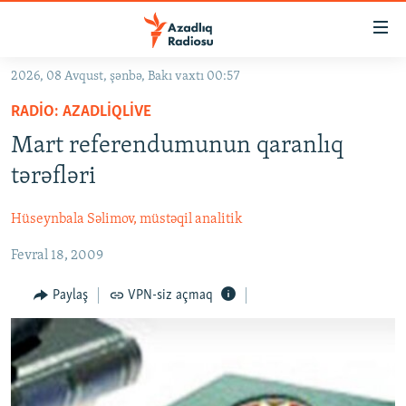
Keçid
linkləri
Əsas
2026, 08 Avqust, şənbə, Bakı vaxtı 00:57
məzmuna
GÜNDƏM
RADIO: AZADLIQLIVE
qayıt
#İZAHLA
Əsas
Mart referendumunun qaranlıq
KORRUPSIOMETR
naviqasiyaya
tərəfləri
qayıt
#ƏSLINDƏ
Axtarışa
Hüseynbala Səlimov, müstəqil analitik
FƏRQƏ BAX
keç
Fevral 18, 2009
QANUNI DOĞRU
ARAŞDIRMA
Paylaş
VPN-siz açmaq
MULTIMEDIA
RADIO ARXIV
VIDEO
HAQQIMIZDA
FOTOQALEREYA
OXU ZALI