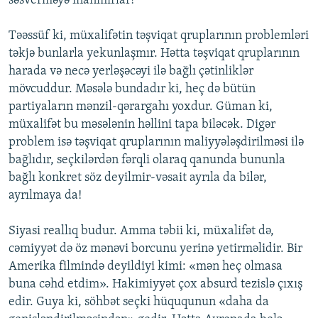
səsverməyə inanmırlar!
Təəssüf ki, müxalifətin təşviqat qruplarının problemləri
təkjə bunlarla yekunlaşmır. Hətta təşviqat qruplarının
harada və necə yerləşəcəyi ilə bağlı çətinliklər
mövcuddur. Məsələ bundadır ki, heç də bütün
partiyaların mənzil-qərargahı yoxdur. Güman ki,
müxalifət bu məsələnin həllini tapa biləcək. Digər
problem isə təşviqat qruplarının maliyyələşdirilməsi ilə
bağlıdır, seçkilərdən fərqli olaraq qanunda bununla
bağlı konkret söz deyilmir-vəsait ayrıla da bilər,
ayrılmaya da!
Siyasi reallıq budur. Amma təbii ki, müxalifət də,
cəmiyyət də öz mənəvi borcunu yerinə yetirməlidir. Bir
Amerika filmində deyildiyi kimi: «mən heç olmasa
buna cəhd etdim». Hakimiyyət çox absurd tezislə çıxış
edir. Guya ki, söhbət seçki hüququnun «daha da