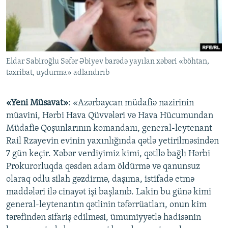
İNFOQRAFIKA
AZƏRBAYCAN ƏDƏBIYYATI KITABXANASI
MISSIYAMIZ
BIZI IZLƏ
KARIKATURA
İSLAM VƏ DEMOKRATIYA
PEŞƏ ETIKASI VƏ JURNALISTIKA STANDARTLARIMIZ
İZ - MƏDƏNIYYƏT PROQRAMI
MATERIALLARIMIZDAN ISTIFADƏ
Eldar Sabiroğlu Səfər Əbiyev barədə yayılan xəbəri «böhtan,
AZADLIQRADIOSU MOBIL TELEFONUNUZDA
RFE/RL-in bütün saytları
təxribat, uydurma» adlandırıb
BIZIMLƏ ƏLAQƏ
XƏBƏR BÜLLETENLƏRIMIZ
«Yeni Müsavat»
: «Azərbaycan müdafiə nazirinin
müavini, Hərbi Hava Qüvvələri və Hava Hücumundan
Müdafiə Qoşunlarının komandanı, general-leytenant
Rail Rzayevin evinin yaxınlığında qətlə yetirilməsindən
7 gün keçir. Xəbər verdiyimiz kimi, qətllə bağlı Hərbi
Prokurorluqda qəsdən adam öldürmə və qanunsuz
olaraq odlu silah gəzdirmə, daşıma, istifadə etmə
maddələri ilə cinayət işi başlanıb. Lakin bu günə kimi
general-leytenantın qətlinin təfərrüatları, onun kim
tərəfindən sifariş edilməsi, ümumiyyətlə hadisənin