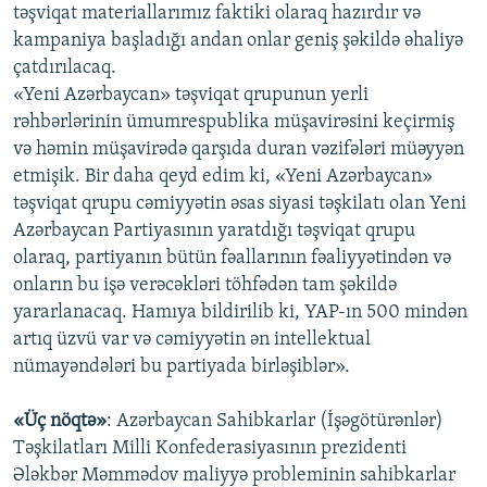
təşviqat materiallarımız faktiki olaraq hazırdır və
kampaniya başladığı andan onlar geniş şəkildə əhaliyə
çatdırılacaq.
«Yeni Azərbaycan» təşviqat qrupunun yerli
rəhbərlərinin ümumrespublika müşavirəsini keçirmiş
və həmin müşavirədə qarşıda duran vəzifələri müəyyən
etmişik. Bir daha qeyd edim ki, «Yeni Azərbaycan»
təşviqat qrupu cəmiyyətin əsas siyasi təşkilatı olan Yeni
Azərbaycan Partiyasının yaratdığı təşviqat qrupu
olaraq, partiyanın bütün fəallarının fəaliyyətindən və
onların bu işə verəcəkləri töhfədən tam şəkildə
yararlanacaq. Hamıya bildirilib ki, YAP-ın 500 mindən
artıq üzvü var və cəmiyyətin ən intellektual
nümayəndələri bu partiyada birləşiblər».
«Üç nöqtə»
: Azərbaycan Sahibkarlar (İşəgötürənlər)
Təşkilatları Milli Konfederasiyasının prezidenti
Ələkbər Məmmədov maliyyə probleminin sahibkarlar