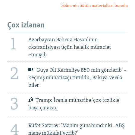
Bölmənin bütün materialları burada
Çox izlənən
1
Azərbaycan Bəhruz Həsənlinin
ekstradisiyası üçün hələlik müraciət
etməyib
2
'Guya Əli Kərimliyə 850 min göndərib' –
keçmiş mühafizəçi tutuldu, Bakıya verilə
bilər
3
Tramp: İranla müharibə 'çox tezliklə'
başa çatacaq
4
Rüfət Səfərov: 'Mənim günahımdır ki, ABŞ
mənə mükafat verib?'