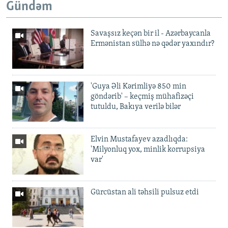
Gündəm
Savaşsız keçən bir il - Azərbaycanla
Ermənistan sülhə nə qədər yaxındır?
'Guya Əli Kərimliyə 850 min
göndərib' – keçmiş mühafizəçi
tutuldu, Bakıya verilə bilər
Elvin Mustafayev azadlıqda:
'Milyonluq yox, minlik korrupsiya
var'
Gürcüstan ali təhsili pulsuz etdi