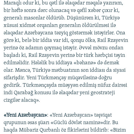
Maraqlı odur ki, bu qətl ilə əlaqədar məqalə yazıram,
bir həftə sonra dərc olunacaq və qəfil xəbər çıxır ki,
generalı masonlar öldürüb. Düşünürəm ki, Türkiyə
xüsusi xidmət orqanları generalın öldürülməsi ilə
əlaqədar Azərbaycana təzyiq göstərmək istəyirlər. Ona
görə ki, belə bir iddia var idi, qonşu ölkə, Rail Rzayevin
yerinə öz adamın qoymaq istəyir. Əvvəl mövzu ondan
başladı ki, Rail Rzayevin yerinə bir türk hərbçisi təyin
edilməlidir. Hələlik bu iddiaya «bəhanə» də demək
olar. Məncə, Türkiyə mətbuatının son iddiası da siyasi
sifarişdir. Yeni Türkmənçay müqaviləsinə doğru
gedirik. Türkmənçayda müəyyən edilmiş nüfuz dairəsi
indi Qarabağ konusu ilə əlaqədar yeni geostrateji
cizgilər alacaq».
«Yeni Azərbaycan»
: «Yeni Azərbaycan» təşviqat
qrupunun əsas şüarı «Güclü dövlət naminə»dir. Bu
haqda Mübariz Qurbanlı öz fikirlərini bildirib: «Bizim