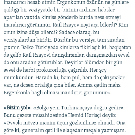
inandırıcı hesab etmir. Ergenkonun özünün nə günlərə
qaldığı bir vəziyyətdə bir-birinin ardınca həbslər
aparılan vaxtda kimisə göndərib burda nəsə etməyi
inandırıcı görünmür. Rail Rzayev nəyi aça bilərdi? Kim
onun izinə düşə bilərdi? Sadəcə olaraq, bu
versiyalardan biridir. Düzdür bu versiya tam sıradan
çıxmır. Bəlkə Türkiyədə kimlərsə fikirləşib ki, həqiqətən
də gəlib Rail Rzayevi danışdırsınlar, danışmazdan əvvəl
də onu aradan götürüblər. Deyirlər ölümdən bir gün
əvvəl də hərbi prokurorluğa çağırılıb. Hər şey
mümkündür. Harada ki, həm pul, həm də çəkişmələr
var, nə desən ortalığa çıxa bilər. Amma qətlin məhz
Ergenkonla bağlı olması inandırıcı görünmür».
«Bizim yol»
: «Bölgə yeni Türkmənçaya doğru gedir».
Bunu qəzetə müsahibəsində Həmid Herisçi deyib:
«Əvvəla mövzu mənim üçün gözlənilməz olmadı. Ona
görə ki, generalın qətli ilə əlaqədar məqalə yazmışam.