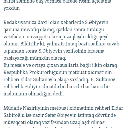
hansı zəmində baş verməsi barədə rəsmi açıqlama
yoxdur.
Redaksiyamıza daxil olan xəbərlərdə S.Əbiyevin
qanuna müvafiq olaraq, qətldən sonra tutduğu
vəzifədən müvəqqəti olaraq uzaqlaşdırıldığı qeyd
olunur. Bildirilir ki, yalnız istintaq bəzi suallara cavab
tapandan sonra S.Əbiyevin vəzifəsinin icrasına
başlayacağı mümkün olacaq.
Bu məsələ və ortaya çıxan suallarla bağlı ilkin olaraq
Respublika Prokurorluğunun mətbuat xidmətinin
rəhbəri Eldar Sultanovla əlaqə saxladıq. E. Sultanov
rəhbərlik etdiyi xidmətdə bu barədə hər hansı bir
məlumatın olmadığını dedi.
Müdafiə Nazirliyinin mətbuat xidmətinin rəhbəri Eldar
Sabiroğlu isə nazir Səfər Əbiyevin istintaq dövründə
müvəqqəti olaraq vəzifəsindən uzaqlaşdırılması