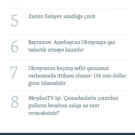
5
Zamin Salayev azadlığa çıxıb
6
Bayramov: Azərbaycan Ukraynaya qaz
tədarük etməyə hazırdır
7
Ukraynanın keçmiş səfiri qanunsuz
varlanmada ittiham olunur: 134 min dollar
girov ödəməlidir
8
MeydanTV işi: 'Çamadanlarla çıxarılan
pulların hesabını xalqa nə vaxt
verəcəksiniz?'