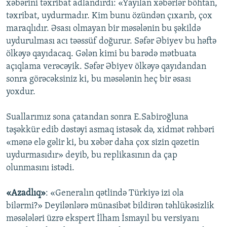
xəbərini təxribat adlandırdı: «Yayılan xəbərlər böhtan,
təxribat, uydurmadır. Kim bunu özündən çıxarıb, çox
maraqlıdır. Əsası olmayan bir məsələnin bu şəkildə
uydurulması acı təəssüf doğurur. Səfər Əbiyev bu həftə
ölkəyə qayıdacaq. Gələn kimi bu barədə mətbuata
açıqlama verəcəyik. Səfər Əbiyev ölkəyə qayıdandan
sonra görəcəksiniz ki, bu məsələnin heç bir əsası
yoxdur.
Suallarımız sona çatandan sonra E.Sabiroğluna
təşəkkür edib dəstəyi asmaq istəsək də, xidmət rəhbəri
«mənə elə gəlir ki, bu xəbər daha çox sizin qəzetin
uydurmasıdır» deyib, bu replikasının da çap
olunmasını istədi.
«Azadlıq»
: «Generalın qətlində Türkiyə izi ola
bilərmi?» Deyilənlərə münasibət bildirən təhlükəsizlik
məsələləri üzrə ekspert İlham İsmayıl bu versiyanı