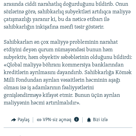
arasında ciddi narahatlıq doğurduğunu bildirib. Onun
sözlərinə görə, sahibkarlıq subyektləri artdıqca maliyyə
çatışmazlığı yaranır ki, bu da nəticə etibarı ilə
sahibkarlığın inkişafına mənfi təsir göstərir.
Sahibkarları ən çox maliyyə probleminin narahat
etdiyini deyən qurum nümayəndəsi bunun həm
subyektiv, həm obyektiv səbəblərinin olduğunu bildirdi:
«Qlobal maliyyə böhranı kommersiya banklarından
kreditlərin ayrılmasını dayandırıb. Sahibkarlığa Kömək
Milli Fondundan ayrılan vəsaitlərin həcminin aşağı
olması isə iş adamlarının fəaliyyətlərini
genişləndirməyə kifayət etmir. Bunun üçün ayrılan
maliyyənin həcmi artırılmalıdır».
Paylaş
VPN-siz açmaq
Bizi izlə