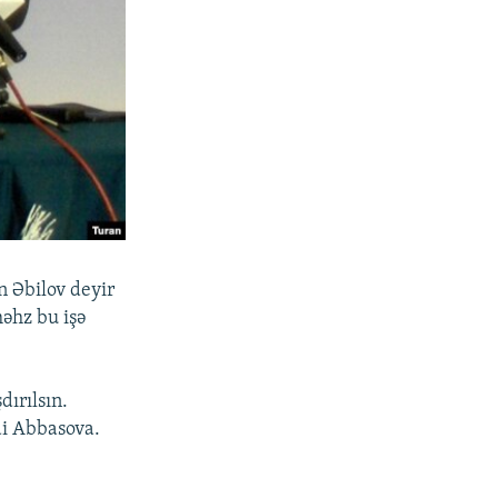
n Əbilov deyir
məhz bu işə
dırılsın.
i Abbasova.