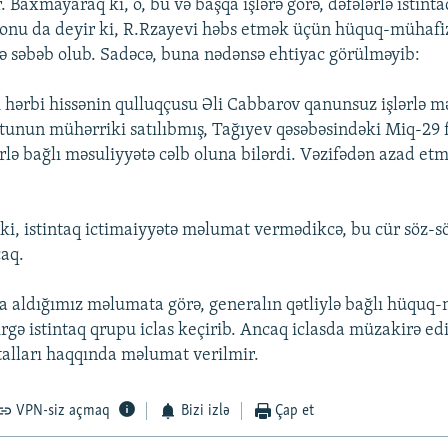
. Baxmayaraq ki, o, bu və başqa işlərə görə, dəfələrlə istintaq
onu da deyir ki, R.Rzayevi həbs etmək üçün hüquq-mühafiz
cə səbəb olub. Sadəcə, buna nədənsə ehtiyac görülməyib:
 hərbi hissənin qulluqçusu Əli Cabbarov qanunsuz işlərlə m
tunun mühərriki satılıbmış, Tağıyev qəsəbəsindəki Miq-29 f
rlə bağlı məsuliyyətə cəlb oluna bilərdi. Vəzifədən azad et
r ki, istintaq ictimaiyyətə məlumat vermədikcə, bu cür söz-s
aq.
aldığımız məlumata görə, generalın qətliylə bağlı hüquq
rgə istintaq qrupu iclas keçirib. Ancaq iclasda müzakirə ed
talları haqqında məlumat verilmir.
VPN-siz açmaq
Bizi izlə
Çap et