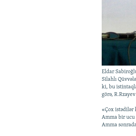
Eldar Sabiroğl
Silahlı Qüvvəl
ki, bu istintaq
görə, R.Rzayev 
«Çox istədilər 
Amma bir ucu 
Amma sonradan 