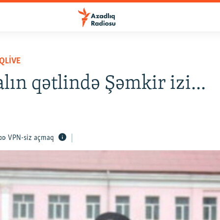
QLIVE
lın qətlində Şəmkir izi...
VPN-siz açmaq