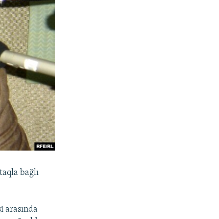
aqla bağlı
şi arasında