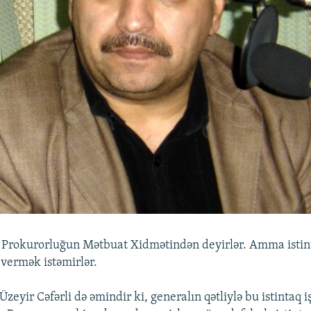
 Prokurorluğun Mətbuat Xidmətindən deyirlər. Amma istint
vermək istəmirlər.
zeyir Cəfərli də əmindir ki, generalın qətliylə bu istintaq i