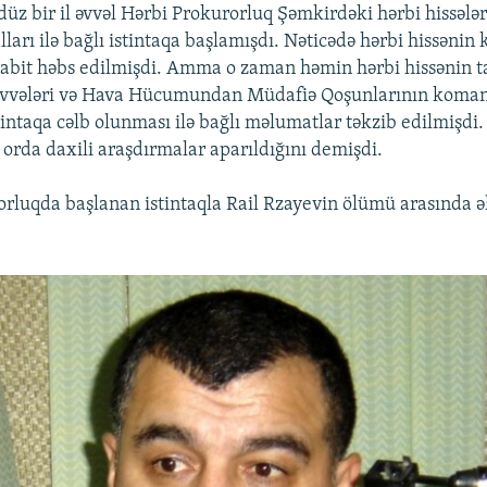
 düz bir il əvvəl Hərbi Prokurorluq Şəmkirdəki hərbi hissələ
arı ilə bağlı istintaqa başlamışdı. Nəticədə hərbi hissənin
zabit həbs edilmişdi. Amma o zaman həmin hərbi hissənin 
vvələri və Hava Hücumundan Müdafiə Qoşunlarının koman
tintaqa cəlb olunması ilə bağlı məlumatlar təkzib edilmişdi.
 orda daxili araşdırmalar aparıldığını demişdi.
rluqda başlanan istintaqla Rail Rzayevin ölümü arasında ə