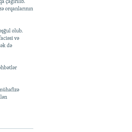
a çağırılıb.
ə orqanlarının
əşğul olub.
aciəsi və
mək də
öhbətlər
-mühafizə
ilən