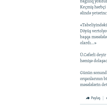
bağlılıq yoxdur
Keçmiş hərbçi 
əlində yetərin
«Tabeliyindəki
Döyüş vertolyo
başqa məsələlə
olardı…»
Ü.Cəfərli deyi
həmişə dolaşac
Günün sonunda 
orqanlarının bi
məsələlərin de
Paylaş