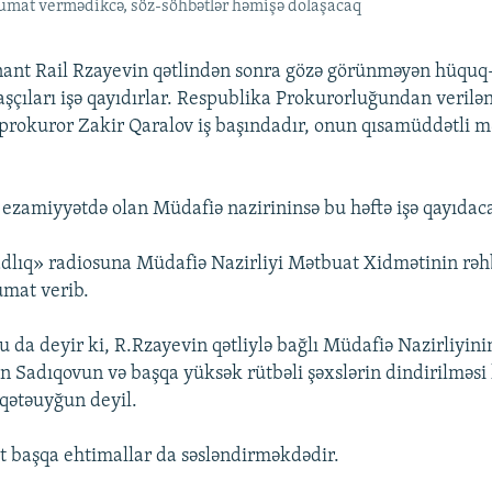
məlumat vermədikcə, söz-söhbətlər həmişə dolaşacaq
nant Rail Rzayevin qətlindən sonra gözə görünməyən hüqu
aşçıları işə qayıdırlar. Respublika Prokurorluğundan veril
ş prokuror Zakir Qaralov iş başındadır, onun qısamüddətli 
 ezamiyyətdə olan Müdafiə nazirininsə bu həftə işə qayıdaca
lıq» radiosuna Müdafiə Nazirliyi Mətbuat Xidmətinin rəh
umat verib.
u da deyir ki, R.Rzayevin qətliylə bağlı Müdafiə Nazirliyin
n Sadıqovun və başqa yüksək rütbəli şəxslərin dindirilməsi
iqətəuyğun deyil.
başqa ehtimallar da səsləndirməkdədir.