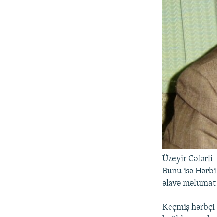
Üzeyir Cəfərli
Bunu isə Hərbi
əlavə məlumat 
Keçmiş hərbçi Ü