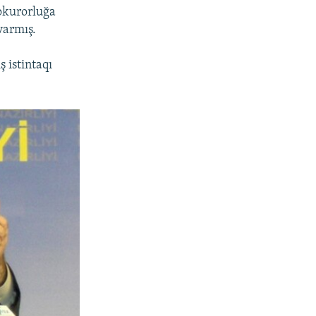
rokurorluğa
varmış.
 istintaqı