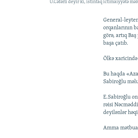
Ü.Cəfərli deyir ki, istintaq ictimaiyyətə 
General-leyte
orqanlarının b
görə, artıq Ba
başa çatıb.
Ölkə xaricində
Bu haqda «Azad
Sabiroğlu məl
E.Sabiroğlu on
rəisi Nəcməddi
deyilənlər həq
Amma mətbuat 