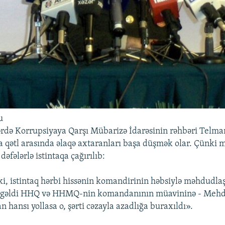
u
ərdə Korrupsiyaya Qarşı Mübarizə İdarəsinin rəhbəri Telma
la qətl arasında əlaqə axtaranları başa düşmək olar. Çünki 
dəfələrlə istintaqa çağırılıb:
ki, istintaq hərbi hissənin komandirinin həbsiylə məhdudlaş
gəldi HHQ və HHMQ-nin komandanının müavininə - Mehd
hansı yollasa o, şərti cəzayla azadlığa buraxıldı».