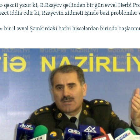
 qəzeti yazır ki, R.Rzayev qətlindən bir gün əvvəl Hərbi P
əzet iddia edir ki, Rzayevin xidməti işində bəzi problemlər 
 bir il əvvəl Şəmkirdəki hərbi hissələrdən birində başlanmış