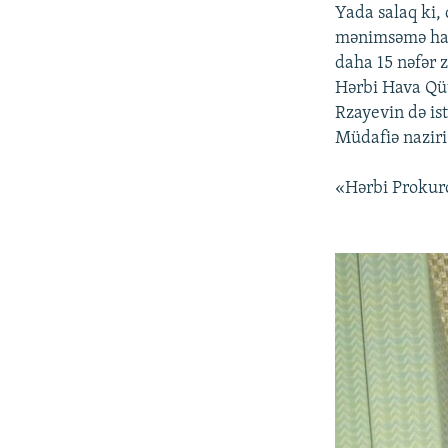
Yada salaq ki,
mənimsəmə hall
daha 15 nəfər 
Hərbi Hava Qü
Rzayevin də is
Müdafiə naziri
«Hərbi Prokuro