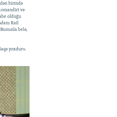
rdən birində
 komandiri və
tabe olduğu
danı Rail
 Bununla belə,
laqə yoxdur».