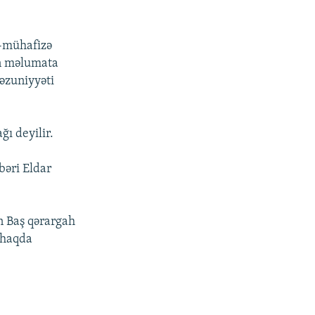
q-mühafizə
ən məlumata
məzuniyyəti
ğı deyilir.
bəri Eldar
in Baş qərargah
 haqda