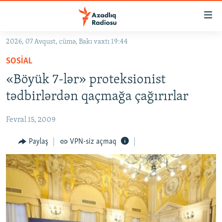
Keçid
linkləri
Əsas
2026, 07 Avqust, cümə, Bakı vaxtı 19:44
məzmuna
GÜNDƏM
SOSIAL
qayıt
#İZAHLA
Əsas
«Böyük 7-lər» proteksionist
KORRUPSIOMETR
naviqasiyaya
tədbirlərdən qaçmağa çağırırlar
qayıt
#ƏSLINDƏ
Axtarışa
Fevral 15, 2009
FƏRQƏ BAX
keç
QANUNI DOĞRU
Paylaş
VPN-siz açmaq
ARAŞDIRMA
MULTIMEDIA
RADIO ARXIV
VIDEO
HAQQIMIZDA
FOTOQALEREYA
OXU ZALI