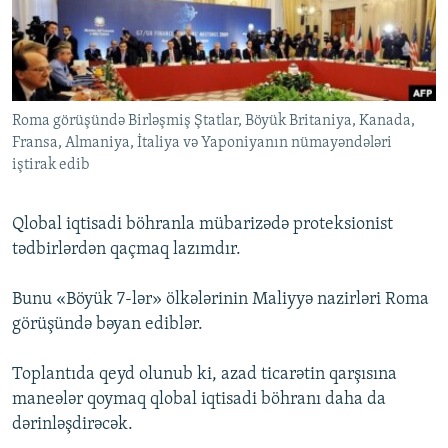
İNFOQRAFIKA
AZƏRBAYCAN ƏDƏBIYYATI KITABXANASI
MISSIYAMIZ
BIZI IZLƏ
KARIKATURA
İSLAM VƏ DEMOKRATIYA
PEŞƏ ETIKASI VƏ JURNALISTIKA STANDARTLARIMIZ
İZ - MƏDƏNIYYƏT PROQRAMI
MATERIALLARIMIZDAN ISTIFADƏ
Roma görüşündə Birləşmiş Ştatlar, Böyük Britaniya, Kanada,
AZADLIQRADIOSU MOBIL TELEFONUNUZDA
RFE/RL-in bütün saytları
Fransa, Almaniya, İtaliya və Yaponiyanın nümayəndələri
BIZIMLƏ ƏLAQƏ
iştirak edib
XƏBƏR BÜLLETENLƏRIMIZ
Qlobal iqtisadi böhranla mübarizədə proteksionist
tədbirlərdən qaçmaq lazımdır.
Bunu «Böyük 7-lər» ölkələrinin Maliyyə nazirləri Roma
görüşündə bəyan ediblər.
Toplantıda qeyd olunub ki, azad ticarətin qarşısına
maneələr qoymaq qlobal iqtisadi böhranı daha da
dərinləşdirəcək.