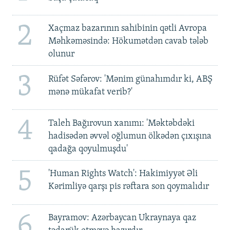
2
Xaçmaz bazarının sahibinin qətli Avropa
Məhkəməsində: Hökumətdən cavab tələb
olunur
3
Rüfət Səfərov: 'Mənim günahımdır ki, ABŞ
mənə mükafat verib?'
4
Taleh Bağırovun xanımı: 'Məktəbdəki
hadisədən əvvəl oğlumun ölkədən çıxışına
qadağa qoyulmuşdu'
5
'Human Rights Watch': Hakimiyyət Əli
Kərimliyə qarşı pis rəftara son qoymalıdır
6
Bayramov: Azərbaycan Ukraynaya qaz