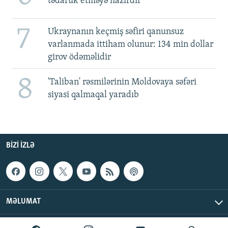
tədarük etməyə hazırdır
7
Ukraynanın keçmiş səfiri qanunsuz
varlanmada ittiham olunur: 134 min dollar
girov ödəməlidir
8
'Taliban' rəsmilərinin Moldovaya səfəri
siyasi qalmaqal yaradıb
BIZI IZLƏ
MƏLUMAT