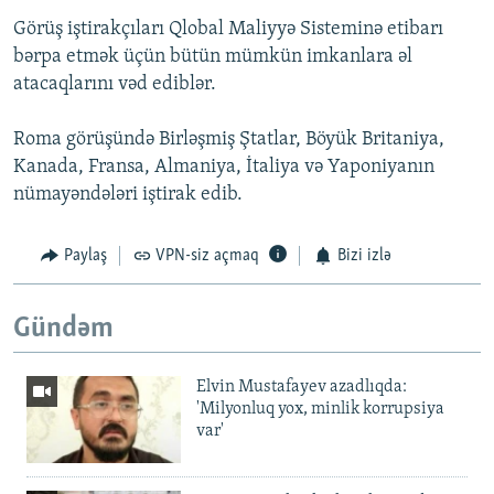
Görüş iştirakçıları Qlobal Maliyyə Sisteminə etibarı
bərpa etmək üçün bütün mümkün imkanlara əl
atacaqlarını vəd ediblər.
Roma görüşündə Birləşmiş Ştatlar, Böyük Britaniya,
Kanada, Fransa, Almaniya, İtaliya və Yaponiyanın
nümayəndələri iştirak edib.
Paylaş
VPN-siz açmaq
Bizi izlə
Gündəm
Elvin Mustafayev azadlıqda:
'Milyonluq yox, minlik korrupsiya
var'