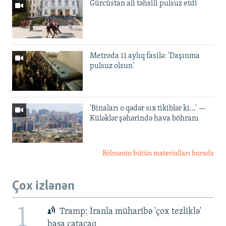
Gürcüstan ali təhsili pulsuz etdi
Metroda 11 aylıq fasilə: 'Daşınma
pulsuz olsun'
'Binaları o qədər sıx tikiblər ki...' —
Küləklər şəhərində hava böhranı
Bölmənin bütün materialları burada
Çox izlənən
1
Tramp: İranla müharibə 'çox tezliklə'
başa çatacaq