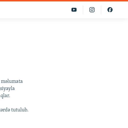
n məlumata
siyayla
qlar.
ərdə tutulub.