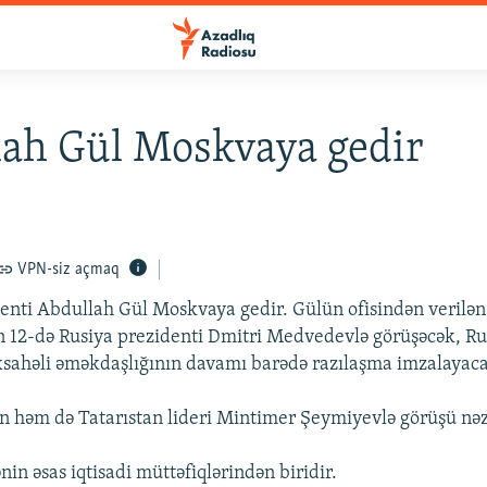
ah Gül Moskvaya gedir
VPN-siz açmaq
enti Abdullah Gül Moskvaya gedir. Gülün ofisindən verilə
lın 12-də Rusiya prezidenti Dmitri Medvedevlə görüşəcək, Ru
sahəli əməkdaşlığının davamı barədə razılaşma imzalayaca
 həm də Tatarıstan lideri Mintimer Şeymiyevlə görüşü nəz
in əsas iqtisadi müttəfiqlərindən biridir.