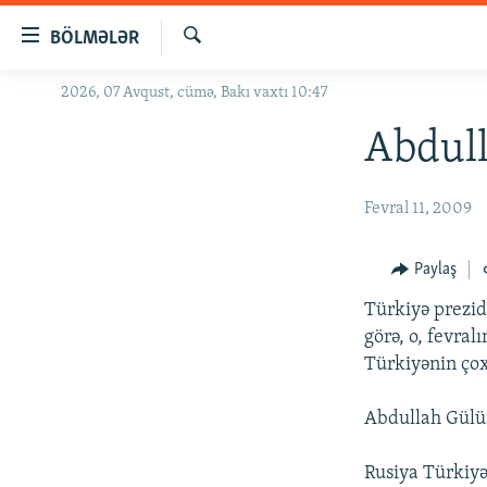
Keçid
BÖLMƏLƏR
linkləri
Axtar
Əsas
2026, 07 Avqust, cümə, Bakı vaxtı 10:47
GÜNDƏM
məzmuna
#İZAHLA
Abdull
qayıt
Əsas
KORRUPSIOMETR
naviqasiyaya
Fevral 11, 2009
#ƏSLINDƏ
qayıt
Axtarışa
FƏRQƏ BAX
Paylaş
keç
QANUNI DOĞRU
Türkiyə prezid
ARAŞDIRMA
görə, o, fevra
Türkiyənin çox
MULTIMEDIA
RADIO ARXIV
VIDEO
Abdullah Gülün
HAQQIMIZDA
FOTOQALEREYA
OXU ZALI
Rusiya Türkiyən