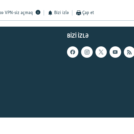
VPN-siz açmaq
Bizi izlə
Çap et
BIZI IZLƏ