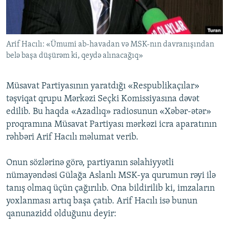
İNFOQRAFIKA
AZƏRBAYCAN ƏDƏBIYYATI KITABXANASI
MISSIYAMIZ
BIZI IZLƏ
KARIKATURA
İSLAM VƏ DEMOKRATIYA
PEŞƏ ETIKASI VƏ JURNALISTIKA STANDARTLARIMIZ
Arif Hacılı: «Ümumi ab-havadan və MSK-nın davranışından
İZ - MƏDƏNIYYƏT PROQRAMI
MATERIALLARIMIZDAN ISTIFADƏ
belə başa düşürəm ki, qeydə alınacağıq»
AZADLIQRADIOSU MOBIL TELEFONUNUZDA
RFE/RL-in bütün saytları
BIZIMLƏ ƏLAQƏ
Müsavat Partiyasının yaratdığı «Respublikaçılar»
təşviqat qrupu Mərkəzi Seçki Komissiyasına dəvət
XƏBƏR BÜLLETENLƏRIMIZ
edilib. Bu haqda «Azadlıq» radiosunun «Xəbər-ətər»
proqramına Müsavat Partiyası mərkəzi icra aparatının
rəhbəri Arif Hacılı məlumat verib.
Onun sözlərinə görə, partiyanın səlahiyyətli
nümayəndəsi Gülağa Aslanlı MSK-ya qurumun rəyi ilə
tanış olmaq üçün çağırılıb. Ona bildirilib ki, imzaların
yoxlanması artıq başa çatıb. Arif Hacılı isə bunun
qanunazidd olduğunu deyir: