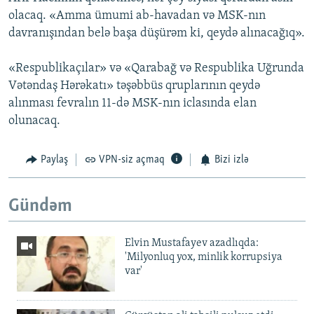
olacaq. «Amma ümumi ab-havadan və MSK-nın
davranışından belə başa düşürəm ki, qeydə alınacağıq».
«Respublikaçılar» və «Qarabağ və Respublika Uğrunda
Vətəndaş Hərəkatı» təşəbbüs qruplarının qeydə
alınması fevralın 11-də MSK-nın iclasında elan
olunacaq.
Paylaş
VPN-siz açmaq
Bizi izlə
Gündəm
Elvin Mustafayev azadlıqda:
'Milyonluq yox, minlik korrupsiya
var'