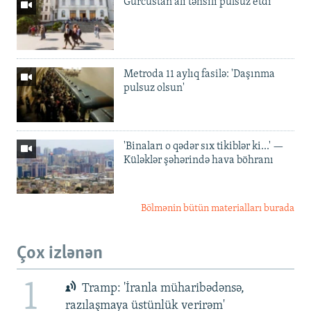
Gürcüstan ali təhsili pulsuz etdi
Metroda 11 aylıq fasilə: 'Daşınma
pulsuz olsun'
'Binaları o qədər sıx tikiblər ki...' —
Küləklər şəhərində hava böhranı
Bölmənin bütün materialları burada
Çox izlənən
1
Tramp: 'İranla müharibədənsə,
razılaşmaya üstünlük verirəm'