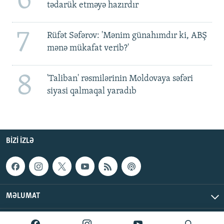
6
tədarük etməyə hazırdır
7
Rüfət Səfərov: 'Mənim günahımdır ki, ABŞ
mənə mükafat verib?'
8
'Taliban' rəsmilərinin Moldovaya səfəri
siyasi qalmaqal yaradıb
BIZI IZLƏ
MƏLUMAT
AzadlıqRadiosu © 2026 Inc. | Bütün hüquqlar qorunur