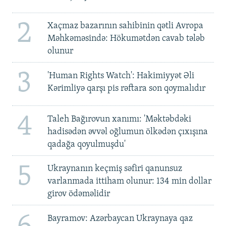
2
Xaçmaz bazarının sahibinin qətli Avropa
Məhkəməsində: Hökumətdən cavab tələb
olunur
3
'Human Rights Watch': Hakimiyyət Əli
Kərimliyə qarşı pis rəftara son qoymalıdır
4
Taleh Bağırovun xanımı: 'Məktəbdəki
hadisədən əvvəl oğlumun ölkədən çıxışına
qadağa qoyulmuşdu'
5
Ukraynanın keçmiş səfiri qanunsuz
varlanmada ittiham olunur: 134 min dollar
girov ödəməlidir
Bayramov: Azərbaycan Ukraynaya qaz