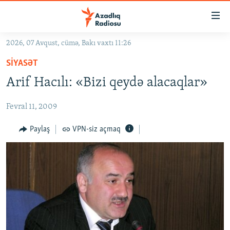
Keçid
linkləri
Əsas
2026, 07 Avqust, cümə, Bakı vaxtı 11:26
məzmuna
GÜNDƏM
SIYASƏT
qayıt
#İZAHLA
Əsas
Arif Hacılı: «Bizi qeydə alacaqlar»
KORRUPSIOMETR
naviqasiyaya
qayıt
Fevral 11, 2009
#ƏSLINDƏ
Axtarışa
FƏRQƏ BAX
Paylaş
VPN-siz açmaq
keç
QANUNI DOĞRU
ARAŞDIRMA
MULTIMEDIA
RADIO ARXIV
VIDEO
HAQQIMIZDA
FOTOQALEREYA
OXU ZALI