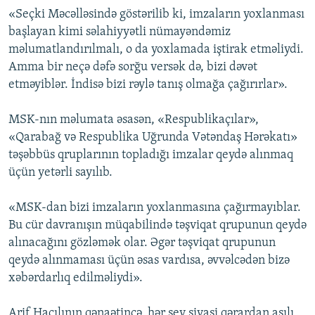
«Seçki Məcəlləsində göstərilib ki, imzaların yoxlanması
başlayan kimi səlahiyyətli nümayəndəmiz
məlumatlandırılmalı, o da yoxlamada iştirak etməliydi.
Amma bir neçə dəfə sorğu versək də, bizi dəvət
etməyiblər. İndisə bizi rəylə tanış olmağa çağırırlar».
MSK-nın məlumata əsasən, «Respublikaçılar»,
«Qarabağ və Respublika Uğrunda Vətəndaş Hərəkatı»
təşəbbüs qruplarının topladığı imzalar qeydə alınmaq
üçün yetərli sayılıb.
«MSK-dan bizi imzaların yoxlanmasına çağırmayıblar.
Bu cür davranışın müqabilində təşviqat qrupunun qeydə
alınacağını gözləmək olar. Əgər təşviqat qrupunun
qeydə alınmaması üçün əsas vardısa, əvvəlcədən bizə
xəbərdarlıq edilməliydi».
Arif Hacılının qənaətincə, hər şey siyasi qərardan asılı