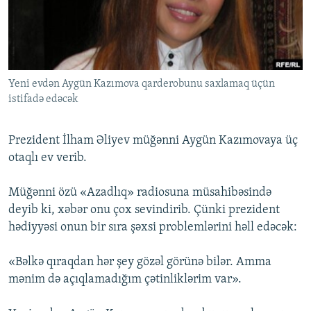
İNFOQRAFIKA
AZƏRBAYCAN ƏDƏBIYYATI KITABXANASI
MISSIYAMIZ
BIZI IZLƏ
KARIKATURA
İSLAM VƏ DEMOKRATIYA
PEŞƏ ETIKASI VƏ JURNALISTIKA STANDARTLARIMIZ
İZ - MƏDƏNIYYƏT PROQRAMI
MATERIALLARIMIZDAN ISTIFADƏ
Yeni evdən Aygün Kazımova qarderobunu saxlamaq üçün
AZADLIQRADIOSU MOBIL TELEFONUNUZDA
RFE/RL-in bütün saytları
istifadə edəcək
BIZIMLƏ ƏLAQƏ
XƏBƏR BÜLLETENLƏRIMIZ
Prezident İlham Əliyev müğənni Aygün Kazımovaya üç
otaqlı ev verib.
Müğənni özü «Azadlıq» radiosuna müsahibəsində
deyib ki, xəbər onu çox sevindirib. Çünki prezident
hədiyyəsi onun bir sıra şəxsi problemlərini həll edəcək:
«Bəlkə qıraqdan hər şey gözəl görünə bilər. Amma
mənim də açıqlamadığım çətinliklərim var».