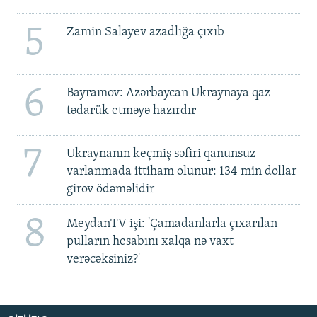
5
Zamin Salayev azadlığa çıxıb
6
Bayramov: Azərbaycan Ukraynaya qaz
tədarük etməyə hazırdır
7
Ukraynanın keçmiş səfiri qanunsuz
varlanmada ittiham olunur: 134 min dollar
girov ödəməlidir
8
MeydanTV işi: 'Çamadanlarla çıxarılan
pulların hesabını xalqa nə vaxt
verəcəksiniz?'