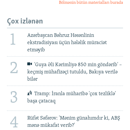
Bölmənin bütün materialları burada
Çox izlənən
1
Azərbaycan Bəhruz Həsənlinin
ekstradisiyası üçün hələlik müraciət
etməyib
2
'Guya Əli Kərimliyə 850 min göndərib' –
keçmiş mühafizəçi tutuldu, Bakıya verilə
bilər
3
Tramp: İranla müharibə 'çox tezliklə'
başa çatacaq
4
Rüfət Səfərov: 'Mənim günahımdır ki, ABŞ
mənə mükafat verib?'