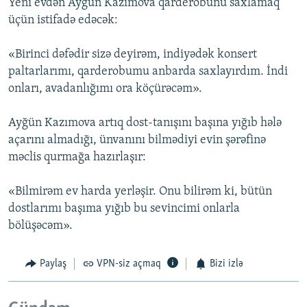
Yeni evdən Aygün Kazımova qarderobunu saxlamaq
üçün istifadə edəcək:
«Birinci dəfədir sizə deyirəm, indiyədək konsert
paltarlarımı, qarderobumu anbarda saxlayırdım. İndi
onları, avadanlığımı ora köçürəcəm».
Ayğün Kazımova artıq dost-tanışını başına yığıb hələ
açarını almadığı, ünvanını bilmədiyi evin şərəfinə
məclis qurmağa hazırlaşır:
«Bilmirəm ev harda yerləşir. Onu bilirəm ki, bütün
dostlarımı başıma yığıb bu sevincimi onlarla
bölüşəcəm».
Paylaş
VPN-siz açmaq
Bizi izlə