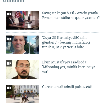
Gündəm
Savaşsız keçən bir il - Azərbaycanla
Ermənistan sülhə nə qədər yaxındır?
'Guya Əli Kərimliyə 850 min
göndərib' – keçmiş mühafizəçi
tutuldu, Bakıya verilə bilər
Elvin Mustafayev azadlıqda:
'Milyonluq yox, minlik korrupsiya
var'
Gürcüstan ali təhsili pulsuz etdi