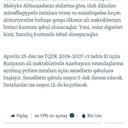
Məleykə Abbaszadənin sözlərinə görə, türk dilindən
müvəffəqiyyətlə imtahan verən və müsabiqədən keçən
abituriyentlər birbaşa qonşu ölkənin ali məktəblərinin
birinci kursuna qəbul olunacaqlar. Yəni, onlar digərləri
kimi, hazırlıq kursunda təhsil almayacaqlar.
Aprelin 25-dən isə TQDK 2006-2007-ci tədris ili üçün
Rusiyanın ali məktəblərində Azərbaycan vətəndaşlarına
ayrılmış yerlərə imtahan üçün sənədlərin qəbuluna
başlayır. Sənədlərin qəbulu mayın 5-dək davam edəcək.
İmtahanlar isə mayın 12-də keçiriləcək.
Paylaş
VPN-siz açmaq
Bizi izlə