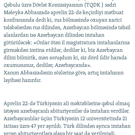
Qəbulu üzrə Dövlət Komissiyasının (TQDK ) sədri
İNFOQRAFIKA
AZƏRBAYCAN ƏDƏBIYYATI KITABXANASI
MISSIYAMIZ
BIZI IZLƏ
Məleykə Abbaszadə aprelin 22-də keçirdiyi mətbuat
KARIKATURA
İSLAM VƏ DEMOKRATIYA
PEŞƏ ETIKASI VƏ JURNALISTIKA STANDARTLARIMIZ
konfransında dedi ki, rus bölməsində oxuyan xarici
tələbələrdən rus dilindən, Azərbaycan bölməsində təhsil
İZ - MƏDƏNIYYƏT PROQRAMI
MATERIALLARIMIZDAN ISTIFADƏ
alanlardan isə Azərbaycan dilindən imtahan
AZADLIQRADIOSU MOBIL TELEFONUNUZDA
RFE/RL-in bütün saytları
götürüləcək: «Onlar ötən il magistratura imtahanlarına
BIZIMLƏ ƏLAQƏ
girməkdən imtina etdilər, dedilər ki, biz Azərbaycan
dilini bilmirik, mən soruşdum ki, siz dörd ildir harada
XƏBƏR BÜLLETENLƏRIMIZ
oxumusunuz, dedilər, Azərbaycanda».
Xanım Abbaszadənin sözlərinə görə, artıq imtahanın
layihəsi hazırdır.
Aprelin 22-də Türkiyənin ali məktəblərinə qəbul olmaq
istəyən azərbaycanlı abituriyentlər də imtahan verdilər.
Azərbaycanlılar üçün Türkiyənin 12 universitetində 21
ixtisas üzrə 47 yer ayrılıb. Türk dilindən ayrıca imtahan
verən abituriyentlərə əlavə bir saat da verilmişdi.