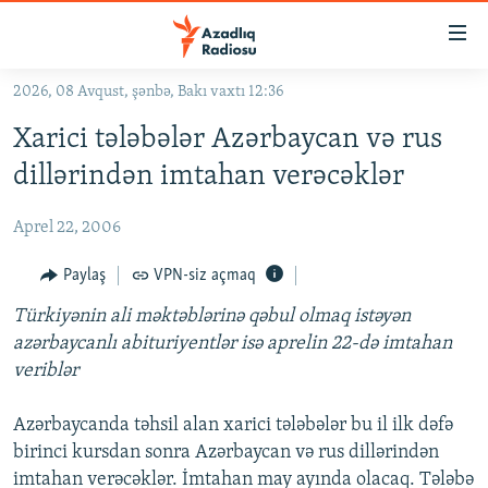
Keçid
linkləri
Əsas
2026, 08 Avqust, şənbə, Bakı vaxtı 12:36
məzmuna
GÜNDƏM
Xarici tələbələr Azərbaycan və rus
qayıt
#İZAHLA
Əsas
dillərindən imtahan verəcəklər
KORRUPSIOMETR
naviqasiyaya
qayıt
Aprel 22, 2006
#ƏSLINDƏ
Axtarışa
FƏRQƏ BAX
Paylaş
VPN-siz açmaq
keç
QANUNI DOĞRU
Türkiyənin ali məktəblərinə qəbul olmaq istəyən
azərbaycanlı abituriyentlər isə aprelin 22-də imtahan
ARAŞDIRMA
veriblər
MULTIMEDIA
Azərbaycanda təhsil alan xarici tələbələr bu il ilk dəfə
RADIO ARXIV
VIDEO
birinci kursdan sonra Azərbaycan və rus dillərindən
HAQQIMIZDA
FOTOQALEREYA
OXU ZALI
imtahan verəcəklər. İmtahan may ayında olacaq. Tələbə