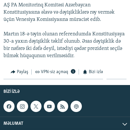
AŞ PA Monitorinq Komitəsi Azərbaycan
İNFOQRAFIKA
AZƏRBAYCAN ƏDƏBIYYATI KITABXANASI
MISSIYAMIZ
BIZI IZLƏ
Konstitusiyasına əlavə və dəyişikliklərə rəy vermək
KARIKATURA
İSLAM VƏ DEMOKRATIYA
PEŞƏ ETIKASI VƏ JURNALISTIKA STANDARTLARIMIZ
üçün Venesiya Komissiyasına müraciət edib.
İZ - MƏDƏNIYYƏT PROQRAMI
MATERIALLARIMIZDAN ISTIFADƏ
Martın 18-ə təyin olunan referendumda Konstitusiyaya
AZADLIQRADIOSU MOBIL TELEFONUNUZDA
RFE/RL-in bütün saytları
30-a yaxın dəyişiklik təklif olunub. Əsas dəyişiklik də
BIZIMLƏ ƏLAQƏ
bir nəfərə iki dəfə deyil, istədiyi qədər prezident seçilə
bilmək hüququnun verilməsidir.
XƏBƏR BÜLLETENLƏRIMIZ
Paylaş
VPN-siz açmaq
Bizi izlə
BIZI IZLƏ
MƏLUMAT