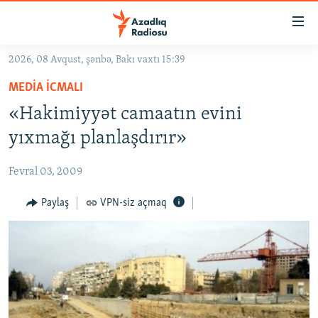
Keçid
linkləri
Əsas
2026, 08 Avqust, şənbə, Bakı vaxtı 15:39
məzmuna
GÜNDƏM
MEDIA ICMALI
qayıt
#İZAHLA
Əsas
«Hakimiyyət camaatın evini
KORRUPSIOMETR
naviqasiyaya
yıxmağı planlaşdırır»
qayıt
#ƏSLINDƏ
Axtarışa
Fevral 03, 2009
FƏRQƏ BAX
keç
QANUNI DOĞRU
Paylaş
VPN-siz açmaq
ARAŞDIRMA
MULTIMEDIA
RADIO ARXIV
VIDEO
HAQQIMIZDA
FOTOQALEREYA
OXU ZALI