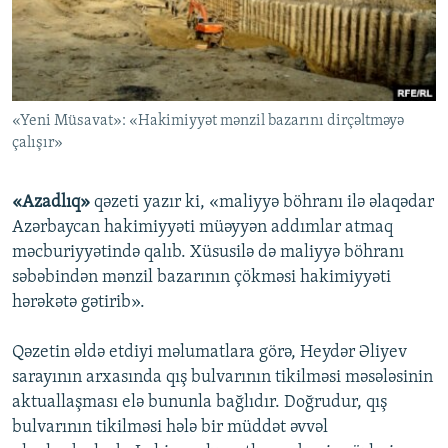
İNFOQRAFIKA
AZƏRBAYCAN ƏDƏBIYYATI KITABXANASI
MISSIYAMIZ
BIZI IZLƏ
KARIKATURA
İSLAM VƏ DEMOKRATIYA
PEŞƏ ETIKASI VƏ JURNALISTIKA STANDARTLARIMIZ
İZ - MƏDƏNIYYƏT PROQRAMI
MATERIALLARIMIZDAN ISTIFADƏ
«Yeni Müsavat»: «Hakimiyyət mənzil bazarını dirçəltməyə
AZADLIQRADIOSU MOBIL TELEFONUNUZDA
RFE/RL-in bütün saytları
çalışır»
BIZIMLƏ ƏLAQƏ
XƏBƏR BÜLLETENLƏRIMIZ
«Azadlıq»
qəzeti yazır ki, «maliyyə böhranı ilə əlaqədar
Azərbaycan hakimiyyəti müəyyən addımlar atmaq
məcburiyyətində qalıb. Xüsusilə də maliyyə böhranı
səbəbindən mənzil bazarının çökməsi hakimiyyəti
hərəkətə gətirib».
Qəzetin əldə etdiyi məlumatlara görə, Heydər Əliyev
sarayının arxasında qış bulvarının tikilməsi məsələsinin
aktuallaşması elə bununla bağlıdır. Doğrudur, qış
bulvarının tikilməsi hələ bir müddət əvvəl