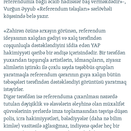
referendumla bağlı əcaib hadisələr baş verməkdədir»-,
Vurğun Əyyub «Referendum təlaşları» sərlövhəli
köşəsində belə yazır.
«Zahirən özünə arxayın görünən, referendum
ideyasının xalqdan gədiyi və xalq tərəfindən
coşqunluqla dəstəkləndiyini iddia edən YAP
hakimiyyəti qəribə bir əndişə içərisindədir. Bir tərəfdən
yuxarıdan tapşırıqla artistlərin, idmançıların, ziyasız
alimlərin iştirakı ilə çoxlu sayda təşəbbüs qrupları
yaratmaqla referendum qərarının guya xalqın bütün
təbəqələri tərəfindən dəstəkləndiyi görüntüsü yaratmaq
istəyirlər.
Digər tərəfdən isə referenduma çıxarılması nəzərdə
tutulan dəyişiklik və əlavələrin əleyhinə olan müxalifət
qüvvələrinin yerlərdə imza toplamasından təşvişə düşən
polis, icra hakimiyyətləri, bələdiyyələr (daha nə bilim
kimlər) vasitəsilə ağlasığmaz, indiyənə qədər heç bir