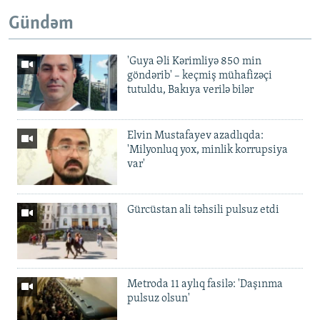
Gündəm
'Guya Əli Kərimliyə 850 min
göndərib' – keçmiş mühafizəçi
tutuldu, Bakıya verilə bilər
Elvin Mustafayev azadlıqda:
'Milyonluq yox, minlik korrupsiya
var'
Gürcüstan ali təhsili pulsuz etdi
Metroda 11 aylıq fasilə: 'Daşınma
pulsuz olsun'