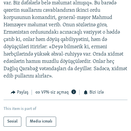
var. Biz dəfələrlə belə məlumat almışıq». Bu barədə
qəzetin suallarını cavablandıran ikinci ordu
korpusunun komandiri, general-mayor Mahmud
Həmzəyev məlumat verib. Onun sözlərinə görə,
Ermənistan ordusundakı acınacaqlı vəziyyət o həddə
çatıb ki, onlar həm döyüş qabiliyyətini, həm də
döyüşçüləri itirirlər: «Deyə bilmərik ki, erməni
hərbçilərində yüksək əhval-ruhiyyə var. Orada xidmət
edənlərin hamısı muzdlu döyüşçülərdir. Onlar heç
Dağlıq Qarabağ vətəndaşları da deyillər. Sadəcə, xidmət
edib pullarını alırlar».
Paylaş
VPN-siz açmaq
Bizi izlə
This item is part of
Sosial
Media icmalı