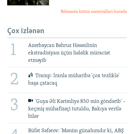
Bölmənin bütün materialları burada
Çox izlənən
1
Azərbaycan Bəhruz Həsənlinin
ekstradisiyası üçün hələlik müraciət
etməyib
2
Tramp: İranla müharibə 'çox tezliklə'
başa çatacaq
3
'Guya Əli Kərimliyə 850 min göndərib' –
keçmiş mühafizəçi tutuldu, Bakıya verilə
bilər
Rüfət Səfərov: 'Mənim günahımdır ki, ABŞ