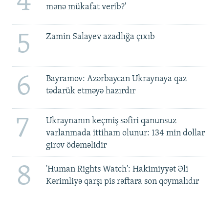
4
mənə mükafat verib?'
5
Zamin Salayev azadlığa çıxıb
6
Bayramov: Azərbaycan Ukraynaya qaz
tədarük etməyə hazırdır
7
Ukraynanın keçmiş səfiri qanunsuz
varlanmada ittiham olunur: 134 min dollar
girov ödəməlidir
8
'Human Rights Watch': Hakimiyyət Əli
Kərimliyə qarşı pis rəftara son qoymalıdır