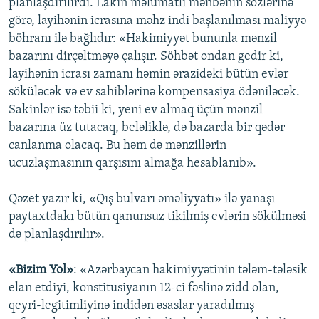
planlaşdırılırdı. Lakin məlumatlı mənbənin sözlərinə
görə, layihənin icrasına məhz indi başlanılması maliyyə
böhranı ilə bağlıdır: «Hakimiyyət bununla mənzil
bazarını dirçəltməyə çalışır. Söhbət ondan gedir ki,
layihənin icrası zamanı həmin ərazidəki bütün evlər
söküləcək və ev sahiblərinə kompensasiya ödəniləcək.
Sakinlər isə təbii ki, yeni ev almaq üçün mənzil
bazarına üz tutacaq, beləliklə, də bazarda bir qədər
canlanma olacaq. Bu həm də mənzillərin
ucuzlaşmasının qarşısını almağa hesablanıb».
Qəzet yazır ki, «Qış bulvarı əməliyyatı» ilə yanaşı
paytaxtdakı bütün qanunsuz tikilmiş evlərin sökülməsi
də planlaşdırılır».
«Bizim Yol»
: «Azərbaycan hakimiyyətinin tələm-tələsik
elan etdiyi, konstitusiyanın 12-ci fəslinə zidd olan,
qeyri-legitimliyinə indidən əsaslar yaradılmış