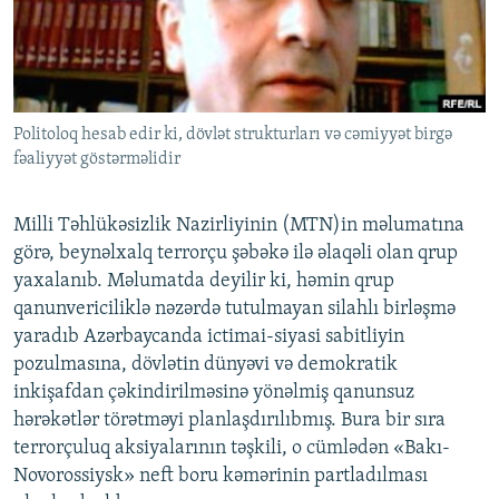
İNFOQRAFIKA
AZƏRBAYCAN ƏDƏBIYYATI KITABXANASI
MISSIYAMIZ
BIZI IZLƏ
KARIKATURA
İSLAM VƏ DEMOKRATIYA
PEŞƏ ETIKASI VƏ JURNALISTIKA STANDARTLARIMIZ
İZ - MƏDƏNIYYƏT PROQRAMI
MATERIALLARIMIZDAN ISTIFADƏ
Politoloq hesab edir ki, dövlət strukturları və cəmiyyət birgə
AZADLIQRADIOSU MOBIL TELEFONUNUZDA
RFE/RL-in bütün saytları
fəaliyyət göstərməlidir
BIZIMLƏ ƏLAQƏ
XƏBƏR BÜLLETENLƏRIMIZ
Milli Təhlükəsizlik Nazirliyinin (MTN)in məlumatına
görə, beynəlxalq terrorçu şəbəkə ilə əlaqəli olan qrup
yaxalanıb. Məlumatda deyilir ki, həmin qrup
qanunvericiliklə nəzərdə tutulmayan silahlı birləşmə
yaradıb Azərbaycanda ictimai-siyasi sabitliyin
pozulmasına, dövlətin dünyəvi və demokratik
inkişafdan çəkindirilməsinə yönəlmiş qanunsuz
hərəkətlər törətməyi planlaşdırılıbmış. Bura bir sıra
terrorçuluq aksiyalarının təşkili, o cümlədən «Bakı-
Novorossiysk» neft boru kəmərinin partladılması