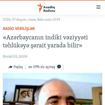
Keçid
linkləri
Əsas
2026, 07 Avqust, cümə, Bakı vaxtı 13:59
məzmuna
GÜNDƏM
RADIO VERILIŞLƏR
qayıt
#İZAHLA
Əsas
«Azərbaycanın indiki vəziyyəti
KORRUPSIOMETR
naviqasiyaya
təhlükəyə şərait yarada bilir»
qayıt
#ƏSLINDƏ
Axtarışa
Fevral 03, 2009
FƏRQƏ BAX
keç
QANUNI DOĞRU
Paylaş
VPN-siz açmaq
ARAŞDIRMA
MULTIMEDIA
RADIO ARXIV
VIDEO
HAQQIMIZDA
FOTOQALEREYA
OXU ZALI