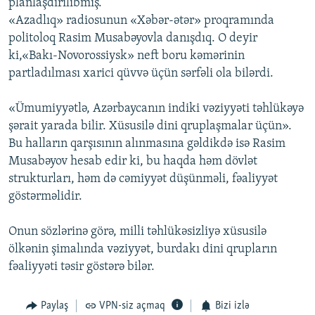
planlaşdırılıbmış.
«Azadlıq» radiosunun «Xəbər-ətər» proqramında
politoloq Rasim Musabəyovla danışdıq. O deyir
ki,«Bakı-Novorossiysk» neft boru kəmərinin
partladılması xarici qüvvə üçün sərfəli ola bilərdi.
«Ümumiyyətlə, Azərbaycanın indiki vəziyyəti təhlükəyə
şərait yarada bilir. Xüsusilə dini qruplaşmalar üçün».
Bu halların qarşısının alınmasına gəldikdə isə Rasim
Musabəyov hesab edir ki, bu haqda həm dövlət
strukturları, həm də cəmiyyət düşünməli, fəaliyyət
göstərməlidir.
Onun sözlərinə görə, milli təhlükəsizliyə xüsusilə
ölkənin şimalında vəziyyət, burdakı dini qrupların
fəaliyyəti təsir göstərə bilər.
Paylaş
VPN-siz açmaq
Bizi izlə