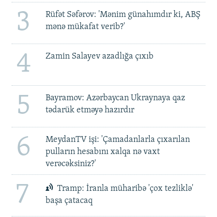
3
Rüfət Səfərov: 'Mənim günahımdır ki, ABŞ
mənə mükafat verib?'
4
Zamin Salayev azadlığa çıxıb
5
Bayramov: Azərbaycan Ukraynaya qaz
tədarük etməyə hazırdır
6
MeydanTV işi: 'Çamadanlarla çıxarılan
pulların hesabını xalqa nə vaxt
verəcəksiniz?'
7
Tramp: İranla müharibə 'çox tezliklə'
başa çatacaq