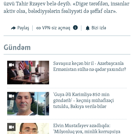
üzvü Tahir Rzayev belə deyib. «Digər tərəfdən, insanlar
aktiv olsa, bələdiyyələrin fəaliyyəti də şəffaf olar».
Paylaş
VPN-siz açmaq
Bizi izlə
Gündəm
Savaşsız keçən bir il - Azərbaycanla
Ermənistan sülhə nə qədər yaxındır?
'Guya Əli Kərimliyə 850 min
göndərib' – keçmiş mühafizəçi
tutuldu, Bakıya verilə bilər
Elvin Mustafayev azadlıqda:
'Milyonluq yox, minlik korrupsiya