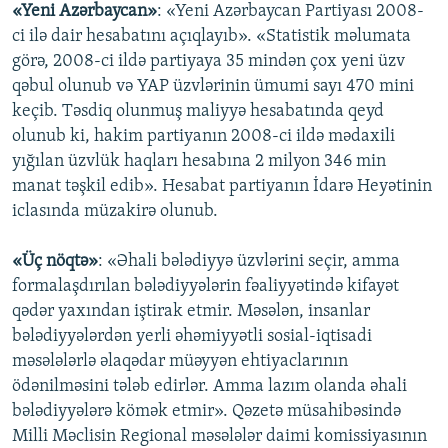
«Yeni Azərbaycan»
: «Yeni Azərbaycan Partiyası 2008-
ci ilə dair hesabatını açıqlayıb». «Statistik məlumata
görə, 2008-ci ildə partiyaya 35 mindən çox yeni üzv
qəbul olunub və YAP üzvlərinin ümumi sayı 470 mini
keçib. Təsdiq olunmuş maliyyə hesabatında qeyd
olunub ki, hakim partiyanın 2008-ci ildə mədaxili
yığılan üzvlük haqları hesabına 2 milyon 346 min
manat təşkil edib». Hesabat partiyanın İdarə Heyətinin
iclasında müzakirə olunub.
«Üç nöqtə»
: «Əhali bələdiyyə üzvlərini seçir, amma
formalaşdırılan bələdiyyələrin fəaliyyətində kifayət
qədər yaxından iştirak etmir. Məsələn, insanlar
bələdiyyələrdən yerli əhəmiyyətli sosial-iqtisadi
məsələlərlə əlaqədar müəyyən ehtiyaclarının
ödənilməsini tələb edirlər. Amma lazım olanda əhali
bələdiyyələrə kömək etmir». Qəzetə müsahibəsində
Milli Məclisin Regional məsələlər daimi komissiyasının