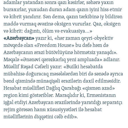
adamlar yatandan sonra qazı kəsirlər, səhərə yaxın
buraxırlar, yuxudan duran adam qazın iyini hiss etmir
və kibrit yandırır. Sən demə, qazın tərkibinə iy bildirən
maddə vurmaq əvəzinə oksigen vururlar. Qaz, oksigen
və kibrit: dağıntı, ölüm və evakuasiya...»
«Azərbaycan»
yazır ki, «hər zaman qeyri-obyektiv
mövqedə olan «Freedom House» bu dəfə həm də
Azərbaycanın ərazi bütövlüyünə hörmətsiz yanaşdı».
Məqalə «Ənənəvi qərəzkarlıq yeni ampluada» adlanır.
Müəllif Rəşad Cəfərli yazır: «Builki hesabatda
mübahisə doğuracaq məsələlərdən biri də sənədə ayrıca
bənd qismində münaqişəli ərazilərin daxil edilməsidir.
Hesabat müəllifləri Dağlıq Qarabağı «qismən azad»
region kimi göstəriblər. Maraqlıdır ki, Ermənistanın
işğal etdiyi Azərbaycan ərazilərində yaratdığı separatçı
rejim görəsən hansı xüsusiyyətləri ilə hesabat
müəlliflərinin diqqətini cəlb edib».