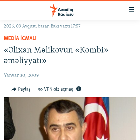
Keçid
linkləri
Əsas
2026, 09 Avqust, bazar, Bakı vaxtı 17:57
məzmuna
GÜNDƏM
MEDIA ICMALI
qayıt
#İZAHLA
Əsas
«Əlixan Məlikovun «Kombi»
KORRUPSIOMETR
naviqasiyaya
əməliyyatı»
qayıt
#ƏSLINDƏ
Axtarışa
Yanvar 30, 2009
FƏRQƏ BAX
keç
QANUNI DOĞRU
Paylaş
VPN-siz açmaq
ARAŞDIRMA
MULTIMEDIA
RADIO ARXIV
VIDEO
HAQQIMIZDA
FOTOQALEREYA
OXU ZALI