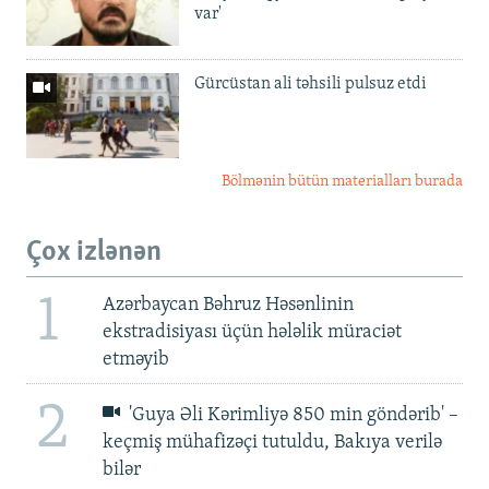
var'
Gürcüstan ali təhsili pulsuz etdi
Bölmənin bütün materialları burada
Çox izlənən
1
Azərbaycan Bəhruz Həsənlinin
ekstradisiyası üçün hələlik müraciət
etməyib
2
'Guya Əli Kərimliyə 850 min göndərib' –
keçmiş mühafizəçi tutuldu, Bakıya verilə
bilər