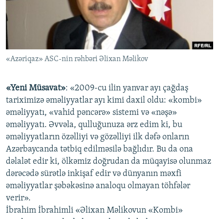
İNFOQRAFIKA
AZƏRBAYCAN ƏDƏBIYYATI KITABXANASI
MISSIYAMIZ
BIZI IZLƏ
KARIKATURA
İSLAM VƏ DEMOKRATIYA
PEŞƏ ETIKASI VƏ JURNALISTIKA STANDARTLARIMIZ
İZ - MƏDƏNIYYƏT PROQRAMI
MATERIALLARIMIZDAN ISTIFADƏ
«Azəriqaz» ASC-nin rəhbəri Əlixan Məlikov
AZADLIQRADIOSU MOBIL TELEFONUNUZDA
RFE/RL-in bütün saytları
BIZIMLƏ ƏLAQƏ
«Yeni Müsavat»
: «2009-cu ilin yanvar ayı çağdaş
XƏBƏR BÜLLETENLƏRIMIZ
tariximizə əməliyyatlar ayı kimi daxil oldu: «kombi»
əməliyyatı, «vahid pəncərə» sistemi və «nəşə»
əməliyyatı. Əvvəla, qulluğunuza ərz edim ki, bu
əməliyyatların özəlliyi və gözəlliyi ilk dəfə onların
Azərbaycanda tətbiq edilməsilə bağlıdır. Bu da ona
dəlalət edir ki, ölkəmiz doğrudan da müqayisə olunmaz
dərəcədə sürətlə inkişaf edir və dünyanın məxfi
əməliyyatlar şəbəkəsinə analoqu olmayan töhfələr
verir».
İbrahim İbrahimli «Əlixan Məlikovun «Kombi»