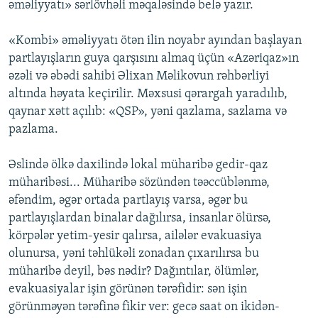
əməliyyatı» sərlövhəli məqaləsində belə yazır.
«Kombi» əməliyyatı ötən ilin noyabr ayından başlayan
partlayışların guya qarşısını almaq üçün «Azəriqaz»ın
əzəli və əbədi sahibi Əlixan Məlikovun rəhbərliyi
altında həyata keçirilir. Məxsusi qərargah yaradılıb,
qaynar xətt açılıb: «QSP», yəni qazlama, sazlama və
pazlama.
Əslində ölkə daxilində lokal müharibə gedir-qaz
müharibəsi... Müharibə sözündən təəccüblənmə,
əfəndim, əgər ortada partlayış varsa, əgər bu
partlayışlardan binalar dağılırsa, insanlar ölürsə,
körpələr yetim-yesir qalırsa, ailələr evakuasiya
olunursa, yəni təhlükəli zonadan çıxarılırsa bu
müharibə deyil, bəs nədir? Dağıntılar, ölümlər,
evakuasiyalar işin görünən tərəfidir: sən işin
görünməyən tərəfinə fikir ver: gecə saat on ikidən-