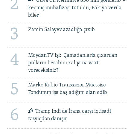
2
'Guya Əli Kərimliyə 850 min göndərib' –
keçmiş mühafizəçi tutuldu, Bakıya verilə
bilər
3
Zamin Salayev azadlığa çıxıb
4
MeydanTV işi: 'Çamadanlarla çıxarılan
pulların hesabını xalqa nə vaxt
verəcəksiniz?'
5
Marko Rubio Transxəzər Müəssisə
Fondunun işə başladığını elan edib
6
Tramp indi də İrana qarşı iqtisadi
təzyiqdən danışır