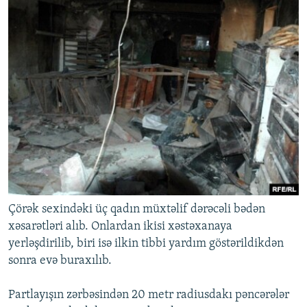
Çörək sexindəki üç qadın müxtəlif dərəcəli bədən
xəsarətləri alıb. Onlardan ikisi xəstəxanaya
yerləşdirilib, biri isə ilkin tibbi yardım göstərildikdən
sonra evə buraxılıb.
Partlayışın zərbəsindən 20 metr radiusdakı pəncərələr