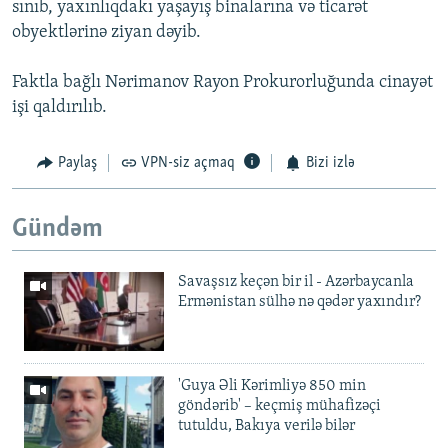
sınıb, yaxınlıqdakı yaşayış binalarına və ticarət
obyektlərinə ziyan dəyib.
Faktla bağlı Nərimanov Rayon Prokurorluğunda cinayət
işi qaldırılıb.
Paylaş
VPN-siz açmaq
Bizi izlə
Gündəm
Savaşsız keçən bir il - Azərbaycanla
Ermənistan sülhə nə qədər yaxındır?
'Guya Əli Kərimliyə 850 min
göndərib' – keçmiş mühafizəçi
tutuldu, Bakıya verilə bilər