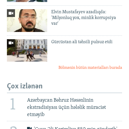
Elvin Mustafayev azadlıqda:
'Milyonluq yox, minlik korrupsiya
var'
Gürcüstan ali təhsili pulsuz etdi
Bölmənin bütün materialları burada
Çox izlənən
1
Azərbaycan Bəhruz Həsənlinin
ekstradisiyası üçün hələlik müraciət
etməyib