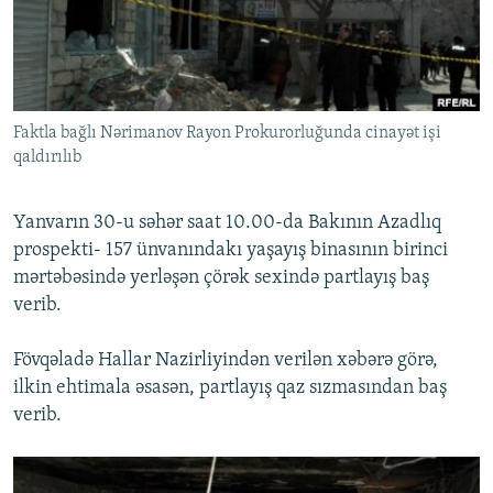
İNFOQRAFIKA
AZƏRBAYCAN ƏDƏBIYYATI KITABXANASI
MISSIYAMIZ
BIZI IZLƏ
KARIKATURA
İSLAM VƏ DEMOKRATIYA
PEŞƏ ETIKASI VƏ JURNALISTIKA STANDARTLARIMIZ
İZ - MƏDƏNIYYƏT PROQRAMI
MATERIALLARIMIZDAN ISTIFADƏ
Faktla bağlı Nərimanov Rayon Prokurorluğunda cinayət işi
AZADLIQRADIOSU MOBIL TELEFONUNUZDA
RFE/RL-in bütün saytları
qaldırılıb
BIZIMLƏ ƏLAQƏ
XƏBƏR BÜLLETENLƏRIMIZ
Yanvarın 30-u səhər saat 10.00-da Bakının Azadlıq
prospekti- 157 ünvanındakı yaşayış binasının birinci
mərtəbəsində yerləşən çörək sexində partlayış baş
verib.
Fövqəladə Hallar Nazirliyindən verilən xəbərə görə,
ilkin ehtimala əsasən, partlayış qaz sızmasından baş
verib.