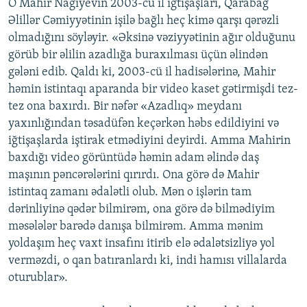
O Mahir Nağıyevin 2003-cü il iğtişaşları, Qarabağ
Əlillər Cəmiyyətinin işilə bağlı heç kimə qarşı qərəzli
olmadığını söyləyir. «Əksinə vəziyyətinin ağır olduğunu
görüb bir əlilin azadlığa buraxılması üçün əlindən
gələni edib. Qaldı ki, 2003-cü il hadisələrinə, Mahir
həmin istintaqı aparanda bir video kaset gətirmişdi tez-
tez ona baxırdı. Bir nəfər «Azadlıq» meydanı
yaxınlığından təsadüfən keçərkən həbs edildiyini və
iğtişaşlarda iştirak etmədiyini deyirdi. Amma Mahirin
baxdığı video görüntüdə həmin adam əlində daş
maşının pəncərələrini qırırdı. Ona görə də Mahir
istintaq zamanı ədalətli olub. Mən o işlərin tam
dərinliyinə qədər bilmirəm, ona görə də bilmədiyim
məsələlər barədə danışa bilmirəm. Amma mənim
yoldaşım heç vaxt insafını itirib elə ədalətsizliyə yol
verməzdi, o qan batıranlardı ki, indi hamısı villalarda
oturublar».