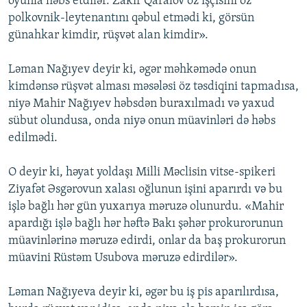
oyunla həbs etdilər. Zakir Qaralov öz işçisini öz
polkovnik-leytenantını qəbul etmədi ki, görsün
günahkar kimdir, rüşvət alan kimdir».
Ləman Nağıyev deyir ki, əgər məhkəmədə onun
kimdənsə rüşvət alması məsələsi öz təsdiqini tapmadısa,
niyə Mahir Nağıyev həbsdən buraxılmadı və yaxud
sübut olundusa, onda niyə onun müavinləri də həbs
edilmədi.
O deyir ki, həyat yoldaşı Milli Məclisin vitse-spikeri
Ziyafət Əsgərovun xalası oğlunun işini aparırdı və bu
işlə bağlı hər gün yuxarıya məruzə olunurdu. «Mahir
apardığı işlə bağlı hər həftə Bakı şəhər prokurorunun
müavinlərinə məruzə edirdi, onlar da baş prokurorun
müavini Rüstəm Usubova məruzə edirdilər».
Ləman Nağıyeva deyir ki, əgər bu iş pis aparılırdısa,