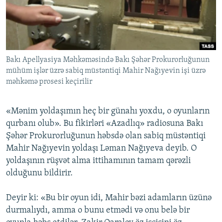
İNFOQRAFIKA
AZƏRBAYCAN ƏDƏBIYYATI KITABXANASI
MISSIYAMIZ
BIZI IZLƏ
KARIKATURA
İSLAM VƏ DEMOKRATIYA
PEŞƏ ETIKASI VƏ JURNALISTIKA STANDARTLARIMIZ
İZ - MƏDƏNIYYƏT PROQRAMI
MATERIALLARIMIZDAN ISTIFADƏ
Bakı Apellyasiya Məhkəməsində Bakı Şəhər Prokurorluğunun
AZADLIQRADIOSU MOBIL TELEFONUNUZDA
RFE/RL-in bütün saytları
mühüm işlər üzrə sabiq müstəntiqi Mahir Nağıyevin işi üzrə
BIZIMLƏ ƏLAQƏ
məhkəmə prosesi keçirilir
XƏBƏR BÜLLETENLƏRIMIZ
«Mənim yoldaşımın heç bir günahı yoxdu, o oyunların
qurbanı olub». Bu fikirləri «Azadlıq» radiosuna Bakı
Şəhər Prokurorluğunun həbsdə olan sabiq müstəntiqi
Mahir Nağıyevin yoldaşı Ləman Nağıyeva deyib. O
yoldaşının rüşvət alma ittihamının tamam qərəzli
olduğunu bildirir.
Deyir ki: «Bu bir oyun idi, Mahir bəzi adamların üzünə
durmalıydı, amma o bunu etmədi və onu belə bir