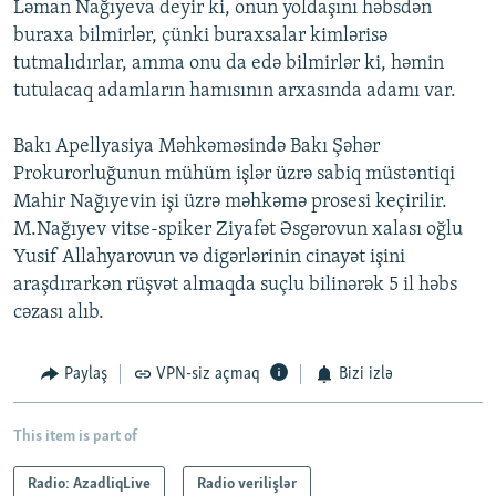
Ləman Nağıyeva deyir ki, onun yoldaşını həbsdən
buraxa bilmirlər, çünki buraxsalar kimlərisə
tutmalıdırlar, amma onu da edə bilmirlər ki, həmin
tutulacaq adamların hamısının arxasında adamı var.
Bakı Apellyasiya Məhkəməsində Bakı Şəhər
Prokurorluğunun mühüm işlər üzrə sabiq müstəntiqi
Mahir Nağıyevin işi üzrə məhkəmə prosesi keçirilir.
M.Nağıyev vitse-spiker Ziyafət Əsgərovun xalası oğlu
Yusif Allahyarovun və digərlərinin cinayət işini
araşdırarkən rüşvət almaqda suçlu bilinərək 5 il həbs
cəzası alıb.
Paylaş
VPN-siz açmaq
Bizi izlə
This item is part of
Radio: AzadliqLive
Radio verilişlər