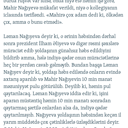
burda rüşvət var idisə, onda niyə elə həmin işə görə,
Mahir Nağıyevə mükafat verildi, niyə o kollegiyanın
iclasında tərifləndi. «Mahirə çox adam dedi ki, ölkədən
çıx, amma o bunu etmədi».
Ləman Nağıyeva deyir ki, o ərinin həbsindən dərhal
sonra prezident İlham Əliyevə və digər rəsmi şəxslərə
müraciət edib yoldaşının günahsız həbs edildiyini
bildirib amma, hələ indiyə qədər onun müraciətlərinə
heç bir yerdən cavab gəlməyib. Bundan başqa Ləman
Nağıyev deyir ki, yoldaşı həbs ediləndə onların evində
axtarış aparılıb və Mahir Nağıyevin 10 min manat
məzuniyyət pulu götürülüb. Deyilib ki, həmin pul
qaytarılacaq. Ləman Nağıyevə iddia edir ki, işini
aparan müstəntiq həmin 10 min manatı sonradan
qaytarmaq şərtilə onlardan alsa da, indiyə qədər
qaytarılmayıb. Nağıyeva yoldaşının həbsindən keçən il
yarım müddətdə çox çətinliklərlə üzləşdiklərini deyir.