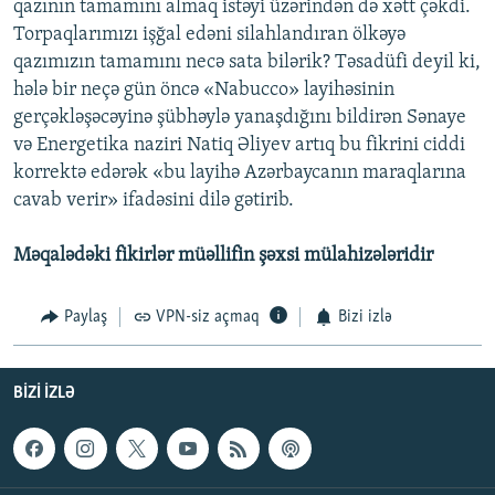
qazının tamamını almaq istəyi üzərindən də xətt çəkdi.
Torpaqlarımızı işğal edəni silahlandıran ölkəyə
qazımızın tamamını necə sata bilərik? Təsadüfi deyil ki,
hələ bir neçə gün öncə «Nabucco» layihəsinin
gerçəkləşəcəyinə şübhəylə yanaşdığını bildirən Sənaye
və Energetika naziri Natiq Əliyev artıq bu fikrini ciddi
korrektə edərək «bu layihə Azərbaycanın maraqlarına
cavab verir» ifadəsini dilə gətirib.
Məqalədəki fikirlər müəllifin şəxsi mülahizələridir
Paylaş
VPN-siz açmaq
Bizi izlə
BIZI IZLƏ