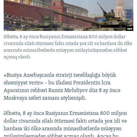
İNFOQRAFIKA
AZƏRBAYCAN ƏDƏBIYYATI KITABXANASI
MISSIYAMIZ
BIZI IZLƏ
KARIKATURA
İSLAM VƏ DEMOKRATIYA
PEŞƏ ETIKASI VƏ JURNALISTIKA STANDARTLARIMIZ
İZ - MƏDƏNIYYƏT PROQRAMI
MATERIALLARIMIZDAN ISTIFADƏ
Əlbəttə, 8 ay öncə Rusiyanın Ermənistana 800 milyon dollar
AZADLIQRADIOSU MOBIL TELEFONUNUZDA
RFE/RL-in bütün saytları
civarında silah ötürməsi faktı ortada yox idi və hardasa iki ölkə
BIZIMLƏ ƏLAQƏ
arasında münasibətlərdə müəyyən mülayimləşmədən söhbət
açmaq olardı
XƏBƏR BÜLLETENLƏRIMIZ
«Rusiya Azərbaycanla strateji tərəfdaşlığa böyük
əhəmiyyət verir» – bu ifadəni Prezidentin İcra
Aparatının rəhbəri Ramiz Mehdiyev düz 8 ay öncə
Moskvaya səfəri zamanı söyləmişdi.
Əlbəttə, 8 ay öncə Rusiyanın Ermənistana 800 milyon
dollar civarında silah ötürməsi faktı ortada yox idi və
hardasa iki ölkə arasında münasibətlərdə müəyyən
mülayimləşmədən söhbət açmaq olardı. Ancaq bu