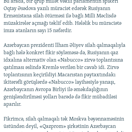
Bu arada, bir qrup millət vəkili parlamentin spikeri
Oqtay Əsədova yazılı müraciət edərək Rusiyanın
Ermənistana silah ötürməsi ilə bağlı Milli Məclisdə
müzakirələr açmağı təklif edib. Hələlik bu müraciətə
imza atanların sayı 15 nəfərdir.
Azərbaycan prezidenti İlham Əliyev silah qalmaqalıyla
bağlı hələ konkret fikir söyləməsə də, Rusiyanın qaz
idxalına alternativ olan «Nabucco» zirvə toplantısına
qatılması əslində Kremlə verilən bir cavab idi. Zirvə
toplantısının keçirildiyi Macarıstan paytaxtındakı
ikitərəfli görüşlərdə «Nabucco» layihəsiylə yanaşı,
Azərbaycanın Avropa Birliyi ilə əməkdaşlığının
genişləndirilməsi yolları barədə də fikir mübadiləsi
aparılır.
Fikrimcə, silah qalmaqalı tək Moskva bəyənnaməsinin
üstündən deyil, «Qazprom» şirkətinin Azərbaycan