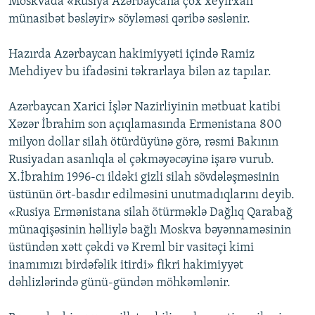
Moskvada «Rusiya Azərbaycana çox xeyirxah
münasibət bəsləyir» söyləməsi qəribə səslənir.
Hazırda Azərbaycan hakimiyyəti içində Ramiz
Mehdiyev bu ifadəsini təkrarlaya bilən az tapılar.
Azərbaycan Xarici İşlər Nazirliyinin mətbuat katibi
Xəzər İbrahim son açıqlamasında Ermənistana 800
milyon dollar silah ötürdüyünə görə, rəsmi Bakının
Rusiyadan asanlıqla əl çəkməyəcəyinə işarə vurub.
X.İbrahim 1996-cı ildəki gizli silah sövdələşməsinin
üstünün ört-basdır edilməsini unutmadıqlarını deyib.
«Rusiya Ermənistana silah ötürməklə Dağlıq Qarabağ
münaqişəsinin həlliylə bağlı Moskva bəyənnaməsinin
üstündən xətt çəkdi və Kreml bir vasitəçi kimi
inamımızı birdəfəlik itirdi» fikri hakimiyyət
dəhlizlərində günü-gündən möhkəmlənir.