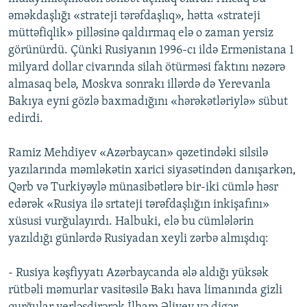
əməkdaşlığı «strateji tərəfdaşlıq», hətta «strateji
müttəfiqlik» pilləsinə qaldırmaq elə o zaman yersiz
görünürdü. Çünki Rusiyanın 1996-cı ildə Ermənistana 1
milyard dollar civarında silah ötürməsi faktını nəzərə
almasaq belə, Moskva sonrakı illərdə də Yerevanla
Bakıya eyni gözlə baxmadığını «hərəkətləriylə» sübut
edirdi.
Ramiz Mehdiyev «Azərbaycan» qəzetindəki silsilə
yazılarında məmləkətin xarici siyasətindən danışarkən,
Qərb və Turkiyəylə münasibətlərə bir-iki cümlə həsr
edərək «Rusiya ilə srtateji tərəfdaşlığın inkişafını»
xüsusi vurğulayırdı. Halbuki, elə bu cümlələrin
yazıldığı günlərdə Rusiyadan xeyli zərbə almışdıq:
- Rusiya kəşfiyyatı Azərbaycanda ələ aldığı yüksək
rütbəli məmurlar vasitəsilə Bakı hava limanında gizli