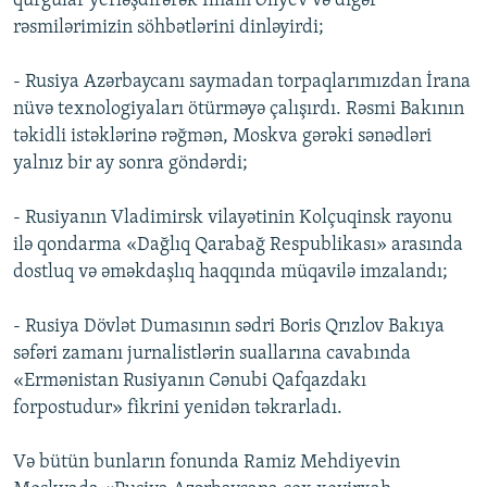
qurğular yerləşdirərək İlham Əliyev və digər
rəsmilərimizin söhbətlərini dinləyirdi;
- Rusiya Azərbaycanı saymadan torpaqlarımızdan İrana
nüvə texnologiyaları ötürməyə çalışırdı. Rəsmi Bakının
təkidli istəklərinə rəğmən, Moskva gərəki sənədləri
yalnız bir ay sonra göndərdi;
- Rusiyanın Vladimirsk vilayətinin Kolçuqinsk rayonu
ilə qondarma «Dağlıq Qarabağ Respublikası» arasında
dostluq və əməkdaşlıq haqqında müqavilə imzalandı;
- Rusiya Dövlət Dumasının sədri Boris Qrızlov Bakıya
səfəri zamanı jurnalistlərin suallarına cavabında
«Ermənistan Rusiyanın Cənubi Qafqazdakı
forpostudur» fikrini yenidən təkrarladı.
Və bütün bunların fonunda Ramiz Mehdiyevin