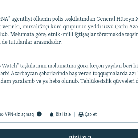
İrNA" agentliyi ölkənin polis təşkilatından General Hüsey
r verir ki, müxalifətçi kürd qrupunun yeddi üzvü Qərbi Az
lub. Məlumata görə, etnik-milli iğtişaşlar törətməkdə təqsir
 də tutulanlar arasındadır.
Watch" təşkilatının məlumatına görə, keçən yaydan bəri k
Qərbi Azərbaycan şəhərlərində baş verən toqquşmalarda azı 
adam yaralanıb və ya həbs olunub. Təhlükəsizlik qüvvələri də
VPN-siz açmaq
Bizi izlə
Çap et