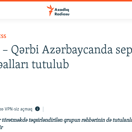
ESS
 – Qərbi Azərbaycanda sep
əalları tutulub
VPN-siz açmaq
ar törətməkdə təqsirləndirilən qrupun rəhbərinin də tutulanl
ir