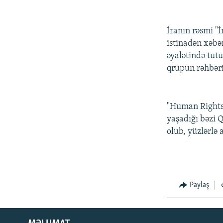
İNFOQRAFIKA
AZƏRBAYCAN ƏDƏBIYYATI KITABXANASI
MISSIYAMIZ
KARIKATURA
İSLAM VƏ DEMOKRATIYA
PEŞƏ ETIKASI VƏ JURNALISTIKA
STANDARTLARIMIZ
İranın rəsmi "
İZ - MƏDƏNIYYƏT PROQRAMI
istinadən xəbə
MATERIALLARIMIZDAN ISTIFADƏ
əyalətində tutu
AZADLIQRADIOSU MOBIL TELEFONUNUZDA
qrupun rəhbəri
BIZIMLƏ ƏLAQƏ
XƏBƏR BÜLLETENLƏRIMIZ
"Human Rights 
yaşadığı bəzi 
olub, yüzlərlə 
Paylaş