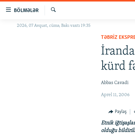
Keçid
BÖLMƏLƏR
linkləri
Axtar
Əsas
2026, 07 Avqust, cümə, Bakı vaxtı 19:35
GÜNDƏM
məzmuna
TƏBRIZ EKSPR
#İZAHLA
qayıt
Əsas
İranda
KORRUPSIOMETR
naviqasiyaya
#ƏSLINDƏ
qayıt
kürd f
Axtarışa
FƏRQƏ BAX
keç
QANUNI DOĞRU
Abbas Cavadi
ARAŞDIRMA
Aprel 11, 2006
MULTIMEDIA
Paylaş
RADIO ARXIV
VIDEO
Etnik iğtişaşl
HAQQIMIZDA
FOTOQALEREYA
OXU ZALI
olduğu bildiril