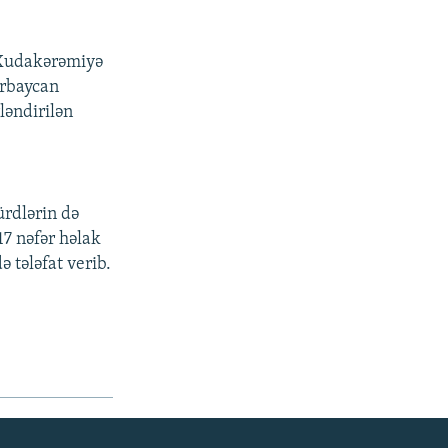
n Xudakərəmiyə
ərbaycan
ləndirilən
ürdlərin də
17 nəfər həlak
 tələfat verib.