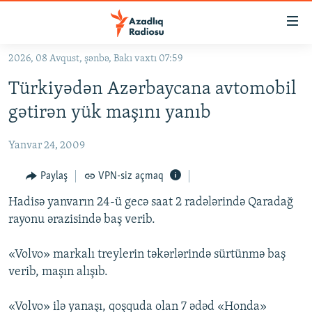
Keçid
linkləri
Əsas
2026, 08 Avqust, şənbə, Bakı vaxtı 07:59
məzmuna
GÜNDƏM
Türkiyədən Azərbaycana avtomobil
qayıt
#İZAHLA
Əsas
gətirən yük maşını yanıb
KORRUPSIOMETR
naviqasiyaya
qayıt
Yanvar 24, 2009
#ƏSLINDƏ
Axtarışa
FƏRQƏ BAX
Paylaş
VPN-siz açmaq
keç
QANUNI DOĞRU
Hadisə yanvarın 24-ü gecə saat 2 radələrində Qaradağ
rayonu ərazisində baş verib.
ARAŞDIRMA
MULTIMEDIA
«Volvo» markalı treylerin təkərlərində sürtünmə baş
verib, maşın alışıb.
RADIO ARXIV
VIDEO
HAQQIMIZDA
FOTOQALEREYA
OXU ZALI
«Volvo» ilə yanaşı, qoşquda olan 7 ədəd «Honda»