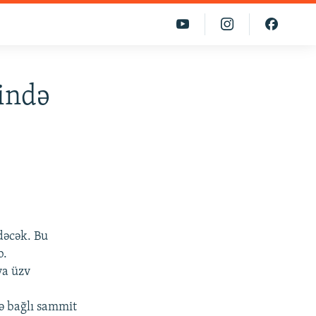
ində
dəcək. Bu
b.
ya üzv
ə bağlı sammit