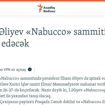
 Əliyev «Nabucco» sammit
k edəcək
VPN-siz açmaq
Nabucco» sammitində prezident İlham Əliyev də iştirak e
stlərə Xarici İşlər naziri Elmar Məmmədyarov məlumat veri
n 26-27-də keçiriləcək. Nazir deyib ki, İ.Əliyev «Nabucco»
fləri ilə yaxından tanış olacaq.
 Çexiyanın paytaxtı Praqada Cənub dəhlizi və «Nabucco» il