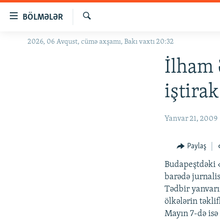
Keçid
BÖLMƏLƏR
linkləri
Axtar
Əsas
2026, 06 Avqust, cümə axşamı, Bakı vaxtı 20:32
GÜNDƏM
məzmuna
#İZAHLA
İlham
qayıt
Əsas
KORRUPSIOMETR
iştira
naviqasiyaya
#ƏSLINDƏ
qayıt
Axtarışa
FƏRQƏ BAX
Yanvar 21, 2009
keç
QANUNI DOĞRU
Paylaş
ARAŞDIRMA
Budapeştdəki «
MULTIMEDIA
barədə jurnali
RADIO ARXIV
VIDEO
Tədbir yanvarı
ölkələrin təkli
HAQQIMIZDA
FOTOQALEREYA
OXU ZALI
Mayın 7-də isə