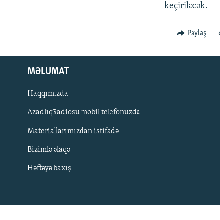
İNFOQRAFIKA
AZƏRBAYCAN ƏDƏBIYYATI KITABXANASI
MISSIYAMIZ
keçiriləcək.
KARIKATURA
İSLAM VƏ DEMOKRATIYA
PEŞƏ ETIKASI VƏ JURNALISTIKA
STANDARTLARIMIZ
Paylaş
İZ - MƏDƏNIYYƏT PROQRAMI
MATERIALLARIMIZDAN ISTIFADƏ
AZADLIQRADIOSU MOBIL TELEFONUNUZDA
MƏLUMAT
BIZIMLƏ ƏLAQƏ
Haqqımızda
XƏBƏR BÜLLETENLƏRIMIZ
AzadlıqRadiosu mobil telefonuzda
Materiallarımızdan istifadə
Bizimlə əlaqə
Həftəyə baxış
BIZI IZLƏ