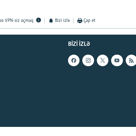
VPN-siz açmaq
Bizi izlə
Çap et
BIZI IZLƏ