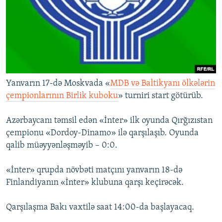
İNFOQRAFIKA
AZƏRBAYCAN ƏDƏBIYYATI KITABXANASI
MISSIYAMIZ
BIZI IZLƏ
KARIKATURA
İSLAM VƏ DEMOKRATIYA
PEŞƏ ETIKASI VƏ JURNALISTIKA STANDARTLARIMIZ
İZ - MƏDƏNIYYƏT PROQRAMI
MATERIALLARIMIZDAN ISTIFADƏ
AZADLIQRADIOSU MOBIL TELEFONUNUZDA
RFE/RL-in bütün saytları
BIZIMLƏ ƏLAQƏ
Yanvarın 17-də Moskvada «
MDB və Baltikyanı ölkələrin
çempionlarının Birlik kuboku
» turniri start götürüb.
XƏBƏR BÜLLETENLƏRIMIZ
Azərbaycanı təmsil edən «İnter» ilk oyunda Qırğızıstan
çempionu «Dordoy-Dinamo» ilə qarşılaşıb. Oyunda
qalib müəyyənləşməyib – 0:0.
«İnter» qrupda növbəti matçını yanvarın 18-də
Finlandiyanın «İnter» klubuna qarşı keçirəcək.
Qarşılaşma Bakı vaxtilə saat 14:00-da başlayacaq.