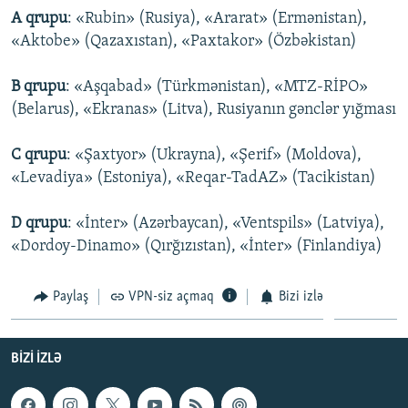
A qrupu
: «Rubin» (Rusiya), «Ararat» (Ermənistan),
«Aktobe» (Qazaxıstan), «Paxtakor» (Özbəkistan)
B qrupu
: «Aşqabad» (Türkmənistan), «MTZ-RİPO»
(Belarus), «Ekranas» (Litva), Rusiyanın gənclər yığması
C qrupu
: «Şaxtyor» (Ukrayna), «Şerif» (Moldova),
«Levadiya» (Estoniya), «Reqar-TadAZ» (Tacikistan)
D qrupu
: «İnter» (Azərbaycan), «Ventspils» (Latviya),
«Dordoy-Dinamo» (Qırğızıstan), «İnter» (Finlandiya)
Paylaş
VPN-siz açmaq
Bizi izlə
BIZI IZLƏ