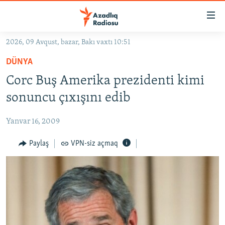
Keçid
linkləri
Əsas
2026, 09 Avqust, bazar, Bakı vaxtı 10:51
məzmuna
GÜNDƏM
DÜNYA
qayıt
#İZAHLA
Əsas
Corc Buş Amerika prezidenti kimi
KORRUPSIOMETR
naviqasiyaya
sonuncu çıxışını edib
qayıt
#ƏSLINDƏ
Axtarışa
Yanvar 16, 2009
FƏRQƏ BAX
keç
QANUNI DOĞRU
Paylaş
VPN-siz açmaq
ARAŞDIRMA
MULTIMEDIA
RADIO ARXIV
VIDEO
HAQQIMIZDA
FOTOQALEREYA
OXU ZALI