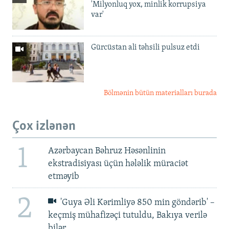
'Milyonluq yox, minlik korrupsiya
var'
Gürcüstan ali təhsili pulsuz etdi
Bölmənin bütün materialları burada
Çox izlənən
1
Azərbaycan Bəhruz Həsənlinin
ekstradisiyası üçün hələlik müraciət
etməyib
2
'Guya Əli Kərimliyə 850 min göndərib' –
keçmiş mühafizəçi tutuldu, Bakıya verilə
bilər