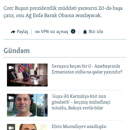
Corc Buşun prezidentlik müddəti yanvarın 20-də başa
çatır, onu Ağ Evdə Barak Obama əvəzləyəcək.
Paylaş
VPN-siz açmaq
Bizi izlə
Gündəm
Savaşsız keçən bir il - Azərbaycanla
Ermənistan sülhə nə qədər yaxındır?
'Guya Əli Kərimliyə 850 min
göndərib' – keçmiş mühafizəçi
tutuldu, Bakıya verilə bilər
Elvin Mustafayev azadlıqda: