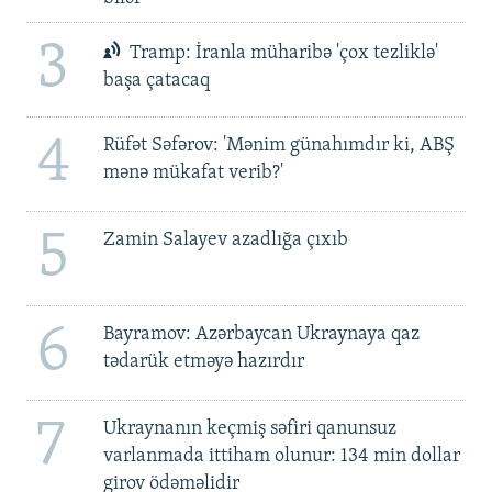
3
Tramp: İranla müharibə 'çox tezliklə'
başa çatacaq
4
Rüfət Səfərov: 'Mənim günahımdır ki, ABŞ
mənə mükafat verib?'
5
Zamin Salayev azadlığa çıxıb
6
Bayramov: Azərbaycan Ukraynaya qaz
tədarük etməyə hazırdır
7
Ukraynanın keçmiş səfiri qanunsuz
varlanmada ittiham olunur: 134 min dollar
girov ödəməlidir