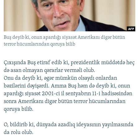
İNFOQRAFIKA
AZƏRBAYCAN ƏDƏBIYYATI KITABXANASI
MISSIYAMIZ
BIZI IZLƏ
KARIKATURA
İSLAM VƏ DEMOKRATIYA
PEŞƏ ETIKASI VƏ JURNALISTIKA STANDARTLARIMIZ
İZ - MƏDƏNIYYƏT PROQRAMI
MATERIALLARIMIZDAN ISTIFADƏ
Buş deyib ki, onun apardığı siyasət Amerikanı digər bütün
AZADLIQRADIOSU MOBIL TELEFONUNUZDA
RFE/RL-in bütün saytları
terror hücumlarından qoruya bilib
BIZIMLƏ ƏLAQƏ
XƏBƏR BÜLLETENLƏRIMIZ
Çıxışında Buş etiraf edib ki, prezidentlik müddətdə heç
də asan olmayan qərarlar verməli olub.
Onu da deyib ki, əgər mümkün olsaydı onlardan
bəzilərini dəyişərdi. Amma Buş həm də deyib ki, onun
apardığı siyasət 2001-ci il sentyabrın 11-i hadisəsindən
sonra Amerikanı digər bütün terror hücumlarından
qoruya bilib.
O, bildirib ki, dünyada azadlıq ideyasının yayılmasında
da rolu olub.