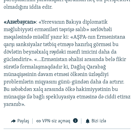
olmadığını iddia edir.
«Azərbaycan»
: «Yerevanın Bakıya diplomatik
məğlubiyyəti erməniləri təşvişə salıb» sərlövhəli
məqaləsində müəllif yazır ki: «AŞPA-nın Ermənistana
qarşı sanksiyalar tətbiq etməyə hazırlıq görməsi bu
dövlətin beynəlxalq rəydəki mənfi imicini daha da
gücləndirir». «…Ermənistan əhalisi arasında belə fikir
sürətlə formalaşmaqdadır ki, Dağlıq Qarabağ
münaqişəsinin davam etməsi ölkənin üzləşdiyi
problemlərin miqyasını günü-gündən daha da artırır.
Bu səbəbdən xalq arasında ölkə hakimiyyətinin bu
münaqişə ilə bağlı spekluyasiya etməsinə də ciddi etiraz
yaranıb».
Paylaş
VPN-siz açmaq
Bizi izlə