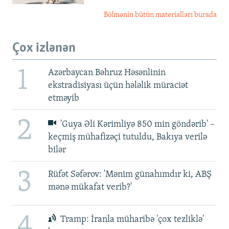
Bölmənin bütün materialları burada
Çox izlənən
1
Azərbaycan Bəhruz Həsənlinin
ekstradisiyası üçün hələlik müraciət
etməyib
2
'Guya Əli Kərimliyə 850 min göndərib' –
keçmiş mühafizəçi tutuldu, Bakıya verilə
bilər
3
Rüfət Səfərov: 'Mənim günahımdır ki, ABŞ
mənə mükafat verib?'
4
Tramp: İranla müharibə 'çox tezliklə'