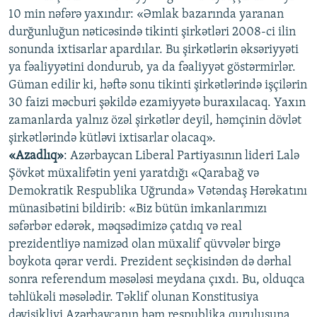
10 min nəfərə yaxındır: «Əmlak bazarında yaranan
durğunluğun nəticəsində tikinti şirkətləri 2008-ci ilin
sonunda ixtisarlar apardılar. Bu şirkətlərin əksəriyyəti
ya fəaliyyətini dondurub, ya da fəaliyyət göstərmirlər.
Güman edilir ki, həftə sonu tikinti şirkətlərində işçilərin
30 faizi məcburi şəkildə ezamiyyətə buraxılacaq. Yaxın
zamanlarda yalnız özəl şirkətlər deyil, həmçinin dövlət
şirkətlərində kütləvi ixtisarlar olacaq».
«Azadlıq»
: Azərbaycan Liberal Partiyasının lideri Lalə
Şövkət müxalifətin yeni yaratdığı «Qarabağ və
Demokratik Respublika Uğrunda» Vətəndaş Hərəkatını
münasibətini bildirib: «Biz bütün imkanlarımızı
səfərbər edərək, məqsədimizə çatdıq və real
prezidentliyə namizəd olan müxalif qüvvələr birgə
boykota qərar verdi. Prezident seçkisindən də dərhal
sonra referendum məsələsi meydana çıxdı. Bu, olduqca
təhlükəli məsələdir. Təklif olunan Konstitusiya
dəyişikliyi Azərbaycanın həm respublika quruluşuna,