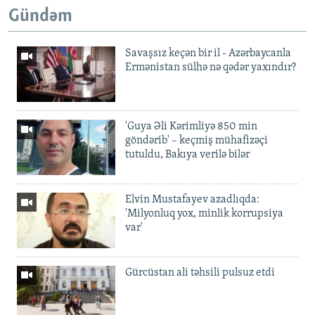
Gündəm
Savaşsız keçən bir il - Azərbaycanla
Ermənistan sülhə nə qədər yaxındır?
'Guya Əli Kərimliyə 850 min
göndərib' – keçmiş mühafizəçi
tutuldu, Bakıya verilə bilər
Elvin Mustafayev azadlıqda:
'Milyonluq yox, minlik korrupsiya
var'
Gürcüstan ali təhsili pulsuz etdi