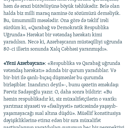
həm də ərazi bütövlüyünə böyük təhlükədir. Belə olan
halda biz milli maraq naminə öz sözümüzü deməliyik.
Bu, ümummilli məsələdir. Ona görə də təklif irəli
sürdüm ki, «Qarabağ və Demokratik Respublika
Uğrunda» Hərəkat bir vətəndaş hərəkatı kimi
yaradılsın. Necə ki, Azərbaycanın müstəqilliyi uğrunda
80-ci illərin sonunda Xalq Cəbhəsi yaranmışdı».
«Yeni Azərbaycan»
: «Respublika və Qarabağ uğrunda
vətəndaş hərəkatı» adında bir qurum yaradıblar. Və
bir-biri ilə qanlı-bıçaq düşmənlər bu qurumda
birləşiblər. İnandırıcı deyil»-, bunu qəzetin əməkdaşı
Pərviz Sadayoğlu yazır. O, daha sonra bildirir: «Bu
həmin respublikadır ki, siz müxalifətçilərin o vaxtkı
yarıtmaz siyasəti və «fəaliyyəti» nəticəsində yaşayıb-
yaşamayacağı sual altına düşdü». Müəllif konstitusiya
dəyişikliklərinə etiraz edən bir sıra müxalifət
partiyalarının yaratdıqları qurumun heç bir perspektivi