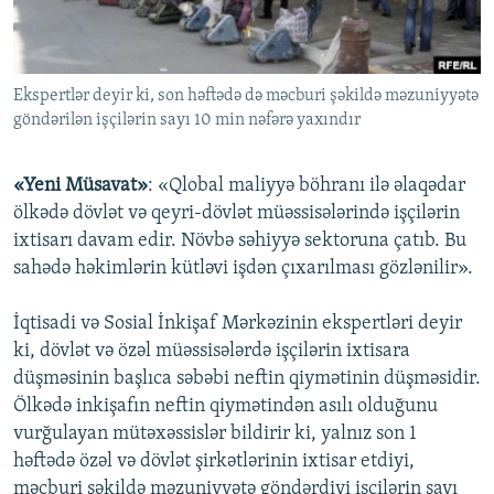
İNFOQRAFIKA
AZƏRBAYCAN ƏDƏBIYYATI KITABXANASI
MISSIYAMIZ
BIZI IZLƏ
KARIKATURA
İSLAM VƏ DEMOKRATIYA
PEŞƏ ETIKASI VƏ JURNALISTIKA STANDARTLARIMIZ
Ekspertlər deyir ki, son həftədə də məcburi şəkildə məzuniyyətə
İZ - MƏDƏNIYYƏT PROQRAMI
MATERIALLARIMIZDAN ISTIFADƏ
göndərilən işçilərin sayı 10 min nəfərə yaxındır
AZADLIQRADIOSU MOBIL TELEFONUNUZDA
RFE/RL-in bütün saytları
BIZIMLƏ ƏLAQƏ
«Yeni Müsavat»
: «Qlobal maliyyə böhranı ilə əlaqədar
ölkədə dövlət və qeyri-dövlət müəssisələrində işçilərin
XƏBƏR BÜLLETENLƏRIMIZ
ixtisarı davam edir. Növbə səhiyyə sektoruna çatıb. Bu
sahədə həkimlərin kütləvi işdən çıxarılması gözlənilir».
İqtisadi və Sosial İnkişaf Mərkəzinin ekspertləri deyir
ki, dövlət və özəl müəssisələrdə işçilərin ixtisara
düşməsinin başlıca səbəbi neftin qiymətinin düşməsidir.
Ölkədə inkişafın neftin qiymətindən asılı olduğunu
vurğulayan mütəxəssislər bildirir ki, yalnız son 1
həftədə özəl və dövlət şirkətlərinin ixtisar etdiyi,
məcburi şəkildə məzuniyyətə göndərdiyi işçilərin sayı