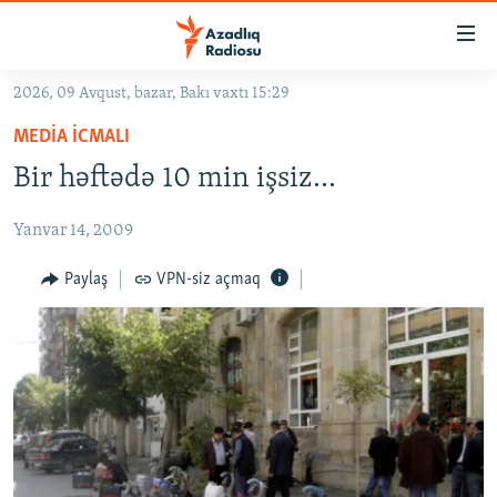
Keçid
linkləri
Əsas
2026, 09 Avqust, bazar, Bakı vaxtı 15:29
məzmuna
GÜNDƏM
MEDIA ICMALI
qayıt
#İZAHLA
Əsas
Bir həftədə 10 min işsiz…
KORRUPSIOMETR
naviqasiyaya
qayıt
Yanvar 14, 2009
#ƏSLINDƏ
Axtarışa
FƏRQƏ BAX
Paylaş
VPN-siz açmaq
keç
QANUNI DOĞRU
ARAŞDIRMA
MULTIMEDIA
RADIO ARXIV
VIDEO
HAQQIMIZDA
FOTOQALEREYA
OXU ZALI