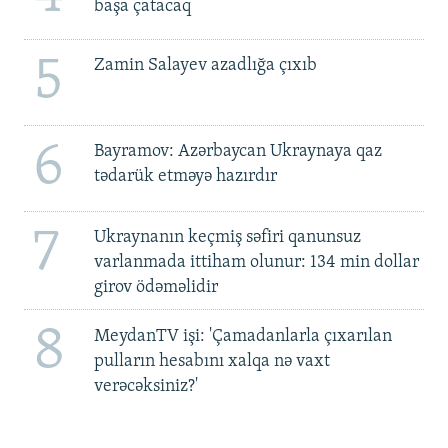
başa çatacaq
5
Zamin Salayev azadlığa çıxıb
6
Bayramov: Azərbaycan Ukraynaya qaz
tədarük etməyə hazırdır
7
Ukraynanın keçmiş səfiri qanunsuz
varlanmada ittiham olunur: 134 min dollar
girov ödəməlidir
8
MeydanTV işi: 'Çamadanlarla çıxarılan
pulların hesabını xalqa nə vaxt
verəcəksiniz?'