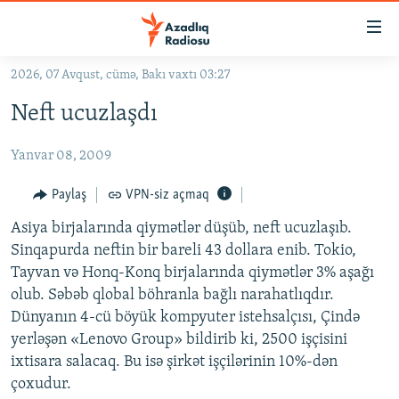
Keçid
linkləri
Əsas
2026, 07 Avqust, cümə, Bakı vaxtı 03:27
məzmuna
GÜNDƏM
Neft ucuzlaşdı
qayıt
#İZAHLA
Əsas
Yanvar 08, 2009
KORRUPSIOMETR
naviqasiyaya
qayıt
#ƏSLINDƏ
Paylaş
VPN-siz açmaq
Axtarışa
FƏRQƏ BAX
keç
Asiya birjalarında qiymətlər düşüb, neft ucuzlaşıb.
Sinqapurda neftin bir bareli 43 dollara enib. Tokio,
QANUNI DOĞRU
Tayvan və Honq-Konq birjalarında qiymətlər 3% aşağı
ARAŞDIRMA
olub. Səbəb qlobal böhranla bağlı narahatlıqdır.
Dünyanın 4-cü böyük kompyuter istehsalçısı, Çində
MULTIMEDIA
yerləşən «Lenovo Group» bildirib ki, 2500 işçisini
RADIO ARXIV
VIDEO
ixtisara salacaq. Bu isə şirkət işçilərinin 10%-dən
HAQQIMIZDA
çoxudur.
FOTOQALEREYA
OXU ZALI