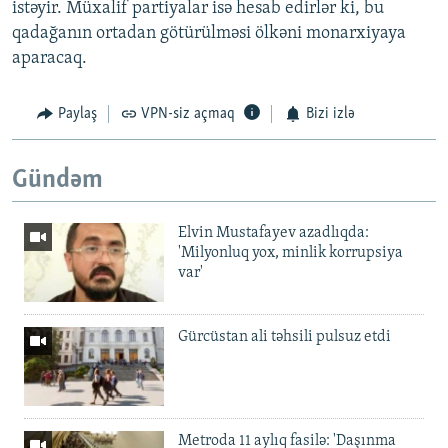
istəyir. Müxalif partiyalar isə hesab edirlər ki, bu
qadağanın ortadan götürülməsi ölkəni monarxiyaya
aparacaq.
Paylaş
VPN-siz açmaq
Bizi izlə
Gündəm
Elvin Mustafayev azadlıqda:
'Milyonluq yox, minlik korrupsiya
var'
Gürcüstan ali təhsili pulsuz etdi
Metroda 11 aylıq fasilə: 'Daşınma