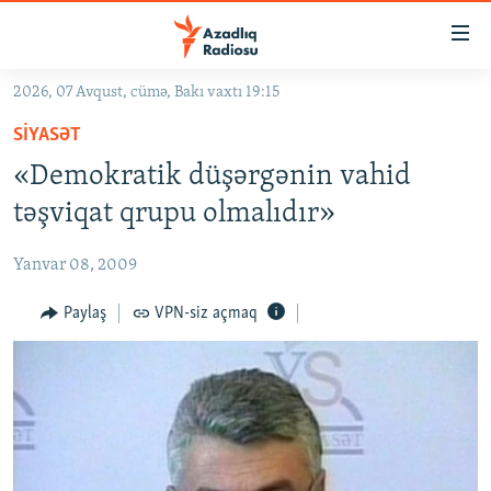
Keçid
linkləri
Əsas
2026, 07 Avqust, cümə, Bakı vaxtı 19:15
məzmuna
GÜNDƏM
SIYASƏT
qayıt
#İZAHLA
Əsas
«Demokratik düşərgənin vahid
KORRUPSIOMETR
naviqasiyaya
təşviqat qrupu olmalıdır»
qayıt
#ƏSLINDƏ
Axtarışa
Yanvar 08, 2009
FƏRQƏ BAX
keç
QANUNI DOĞRU
Paylaş
VPN-siz açmaq
ARAŞDIRMA
MULTIMEDIA
RADIO ARXIV
VIDEO
HAQQIMIZDA
FOTOQALEREYA
OXU ZALI