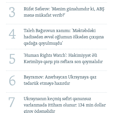
3
Rüfət Səfərov: 'Mənim günahımdır ki, ABŞ
mənə mükafat verib?'
4
Taleh Bağırovun xanımı: 'Məktəbdəki
hadisədən əvvəl oğlumun ölkədən çıxışına
qadağa qoyulmuşdu'
5
'Human Rights Watch': Hakimiyyət Əli
Kərimliyə qarşı pis rəftara son qoymalıdır
6
Bayramov: Azərbaycan Ukraynaya qaz
tədarük etməyə hazırdır
7
Ukraynanın keçmiş səfiri qanunsuz
varlanmada ittiham olunur: 134 min dollar
girov ödəməlidir