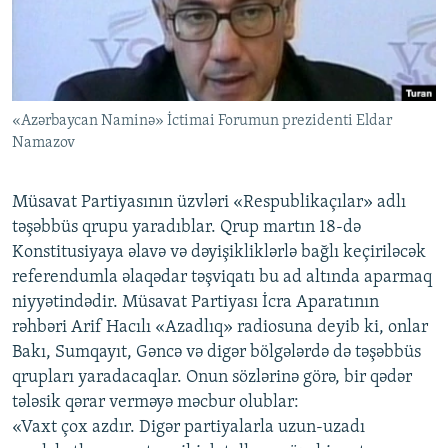
İNFOQRAFIKA
AZƏRBAYCAN ƏDƏBIYYATI KITABXANASI
MISSIYAMIZ
BIZI IZLƏ
KARIKATURA
İSLAM VƏ DEMOKRATIYA
PEŞƏ ETIKASI VƏ JURNALISTIKA STANDARTLARIMIZ
İZ - MƏDƏNIYYƏT PROQRAMI
MATERIALLARIMIZDAN ISTIFADƏ
«Azərbaycan Naminə» İctimai Forumun prezidenti Eldar
AZADLIQRADIOSU MOBIL TELEFONUNUZDA
RFE/RL-in bütün saytları
Namazov
BIZIMLƏ ƏLAQƏ
XƏBƏR BÜLLETENLƏRIMIZ
Müsavat Partiyasının üzvləri «Respublikaçılar» adlı
təşəbbüs qrupu yaradıblar. Qrup martın 18-də
Konstitusiyaya əlavə və dəyişikliklərlə bağlı keçiriləcək
referendumla əlaqədar təşviqatı bu ad altında aparmaq
niyyətindədir. Müsavat Partiyası İcra Aparatının
rəhbəri Arif Hacılı «Azadlıq» radiosuna deyib ki, onlar
Bakı, Sumqayıt, Gəncə və digər bölgələrdə də təşəbbüs
qrupları yaradacaqlar. Onun sözlərinə görə, bir qədər
tələsik qərar verməyə məcbur olublar:
«Vaxt çox azdır. Digər partiyalarla uzun-uzadı