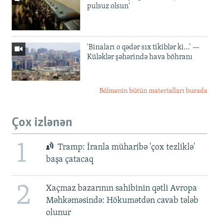
pulsuz olsun'
'Binaları o qədər sıx tikiblər ki...' —
Küləklər şəhərində hava böhranı
Bölmənin bütün materialları burada
Çox izlənən
1
Tramp: İranla müharibə 'çox tezliklə'
başa çatacaq
2
Xaçmaz bazarının sahibinin qətli Avropa
Məhkəməsində: Hökumətdən cavab tələb
olunur