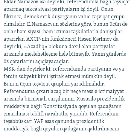
Eldar Namazov isə deyir ki, referendumla bağlı təşviqat
aparmaq təkcə siyasi partiyaların işi deyil. Onun
fikrincə, demokratik düşərgənin vahid təşviqat qrupu
olmalıdır. E.Namazovun sözlərinə görə, bunun üçün də
onlar həm siyasi, həm ictimai təşkilatlarla danışıqlar
aparırlar. AXCP-nin funksioneri Həsən Kərimov da
deyir ki, «Azadlıq» blokuna daxil olan partiyalar
arasında məsləhətləşmə hələ bitməyib. Yaxın günlərdə
öz qərarlarını açıqlayacaqlar.
MSK-dan deyirlər ki, referendumda partiyanın və ya
fərdin subyekt kimi iştirak etməsi mümkün deyil.
Bunun üçün təşviqat qrupları yaradılmalıdır.
Referenduma çıxarılacaq bir neçə məsələ ictimaiyyət
arasında birmənalı qarşılanmır. Xüsusilə prezidentlik
müddətiylə bağlı Konstitusiyada qoyulan qadağanın
çıxarılması təklifi narahatlıq yaradıb. Referendum
təşəbbüskarı YAP əsas qanunda prezidentlik
müddətiylə bağlı qoyulan qadağanın qaldırılmasını