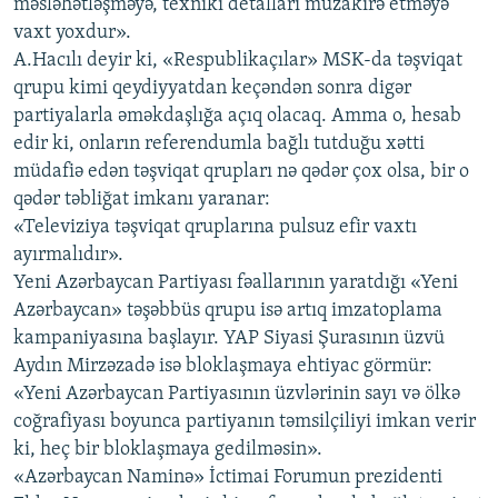
məsləhətləşməyə, texniki detalları müzakirə etməyə
vaxt yoxdur».
A.Hacılı deyir ki, «Respublikaçılar» MSK-da təşviqat
qrupu kimi qeydiyyatdan keçəndən sonra digər
partiyalarla əməkdaşlığa açıq olacaq. Amma o, hesab
edir ki, onların referendumla bağlı tutduğu xətti
müdafiə edən təşviqat qrupları nə qədər çox olsa, bir o
qədər təbliğat imkanı yaranar:
«Televiziya təşviqat qruplarına pulsuz efir vaxtı
ayırmalıdır».
Yeni Azərbaycan Partiyası fəallarının yaratdığı «Yeni
Azərbaycan» təşəbbüs qrupu isə artıq imzatoplama
kampaniyasına başlayır. YAP Siyasi Şurasının üzvü
Aydın Mirzəzadə isə bloklaşmaya ehtiyac görmür:
«Yeni Azərbaycan Partiyasının üzvlərinin sayı və ölkə
coğrafiyası boyunca partiyanın təmsilçiliyi imkan verir
ki, heç bir bloklaşmaya gedilməsin».
«Azərbaycan Naminə» İctimai Forumun prezidenti