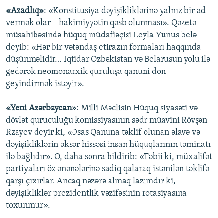
«Azadlıq»
: «Konstitusiya dəyişikliklərinə yalnız bir ad
vermək olar – hakimiyyətin qəsb olunması». Qəzetə
müsahibəsində hüquq müdafiəçisi Leyla Yunus belə
deyib: «Hər bir vətəndaş etirazın formaları haqqında
düşünməlidir… İqtidar Özbəkistan və Belarusun yolu ilə
gedərək neomonarxik quruluşa qanuni don
geyindirmək istəyir».
«Yeni Azərbaycan»
: Milli Məclisin Hüquq siyasəti və
dövlət quruculuğu komissiyasının sədr müavini Rövşən
Rzayev deyir ki, «Əsas Qanuna təklif olunan əlavə və
dəyişikliklərin əksər hissəsi insan hüquqlarının təminatı
ilə bağlıdır». O, daha sonra bildirib: «Təbii ki, müxalifət
partiyaları öz ənənələrinə sadiq qalaraq istənilən təklifə
qarşı çıxırlar. Ancaq nəzərə almaq lazımdır ki,
dəyişikliklər prezidentlik vəzifəsinin rotasiyasına
toxunmur».