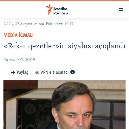
Keçid
linkləri
Əsas
2026, 07 Avqust, cümə, Bakı vaxtı 19:17
məzmuna
GÜNDƏM
MEDIA ICMALI
qayıt
#İZAHLA
Əsas
«Reket qəzetlər»in siyahısı açıqlandı
KORRUPSIOMETR
naviqasiyaya
qayıt
Yanvar 07, 2009
#ƏSLINDƏ
Axtarışa
FƏRQƏ BAX
Paylaş
VPN-siz açmaq
keç
QANUNI DOĞRU
ARAŞDIRMA
MULTIMEDIA
RADIO ARXIV
VIDEO
HAQQIMIZDA
FOTOQALEREYA
OXU ZALI