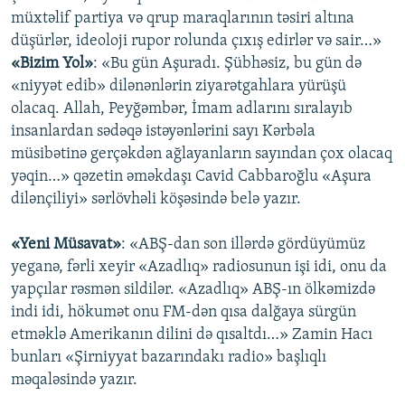
müxtəlif partiya və qrup maraqlarının təsiri altına
düşürlər, ideoloji rupor rolunda çıxış edirlər və sair…»
«Bizim Yol»
: «Bu gün Aşuradı. Şübhəsiz, bu gün də
«niyyət edib» dilənənlərin ziyarətgahlara yürüşü
olacaq. Allah, Peyğəmbər, İmam adlarını sıralayıb
insanlardan sədəqə istəyənlərini sayı Kərbəla
müsibətinə gerçəkdən ağlayanların sayından çox olacaq
yəqin…» qəzetin əməkdaşı Cavid Cabbaroğlu «Aşura
dilənçiliyi» sərlövhəli köşəsində belə yazır.
«Yeni Müsavat»
: «ABŞ-dan son illərdə gördüyümüz
yeganə, fərli xeyir «Azadlıq» radiosunun işi idi, onu da
yapçılar rəsmən sildilər. «Azadlıq» ABŞ-ın ölkəmizdə
indi idi, hökumət onu FM-dən qısa dalğaya sürgün
etməklə Amerikanın dilini də qısaltdı…» Zamin Hacı
bunları «Şirniyyat bazarındakı radio» başlıqlı
məqaləsində yazır.