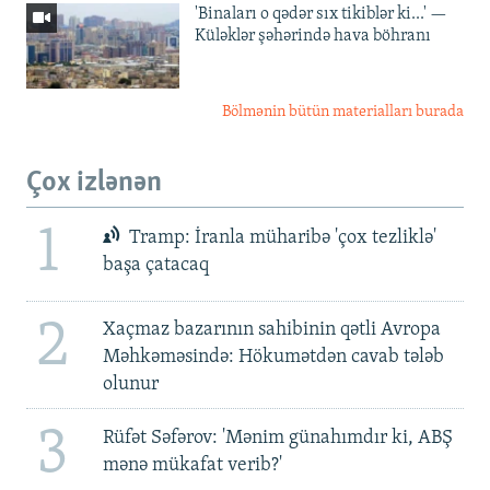
'Binaları o qədər sıx tikiblər ki...' —
Küləklər şəhərində hava böhranı
Bölmənin bütün materialları burada
Çox izlənən
1
Tramp: İranla müharibə 'çox tezliklə'
başa çatacaq
2
Xaçmaz bazarının sahibinin qətli Avropa
Məhkəməsində: Hökumətdən cavab tələb
olunur
3
Rüfət Səfərov: 'Mənim günahımdır ki, ABŞ
mənə mükafat verib?'