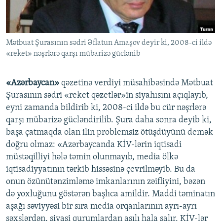
İNFOQRAFIKA
AZƏRBAYCAN ƏDƏBIYYATI KITABXANASI
MISSIYAMIZ
BIZI IZLƏ
KARIKATURA
İSLAM VƏ DEMOKRATIYA
PEŞƏ ETIKASI VƏ JURNALISTIKA STANDARTLARIMIZ
Mətbuat Şurasının sədri Əflatun Amaşov deyir ki, 2008-ci ildə
İZ - MƏDƏNIYYƏT PROQRAMI
MATERIALLARIMIZDAN ISTIFADƏ
«reket» nəşrlərə qarşı mübarizə güclənib
AZADLIQRADIOSU MOBIL TELEFONUNUZDA
RFE/RL-in bütün saytları
BIZIMLƏ ƏLAQƏ
«Azərbaycan»
qəzetinə verdiyi müsahibəsində Mətbuat
Şurasının sədri «reket qəzetlər»in siyahısını açıqlayıb,
XƏBƏR BÜLLETENLƏRIMIZ
eyni zamanda bildirib ki, 2008-ci ildə bu cür nəşrlərə
qarşı mübarizə gücləndirilib. Şura daha sonra deyib ki,
başa çatmaqda olan ilin problemsiz ötüşdüyünü demək
doğru olmaz: «Azərbaycanda KİV-lərin iqtisadi
müstəqilliyi hələ təmin olunmayıb, media ölkə
iqtisadiyyatının tərkib hissəsinə çevrilməyib. Bu da
onun özünütənzimləmə imkanlarının zəifliyini, bəzən
də yoxluğunu göstərən başlıca amildir. Maddi təminatın
aşağı səviyyəsi bir sıra media orqanlarının ayrı-ayrı
şəxslərdən, siyasi qurumlardan asılı hala salır. KİV-lər