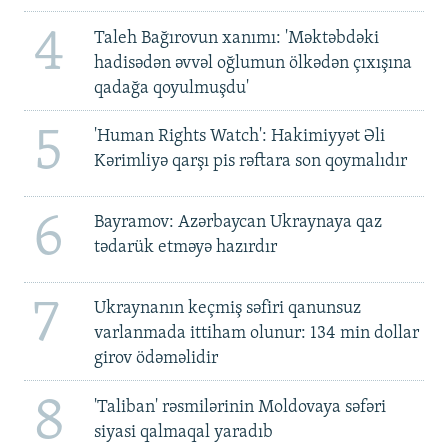
4
Taleh Bağırovun xanımı: 'Məktəbdəki
hadisədən əvvəl oğlumun ölkədən çıxışına
qadağa qoyulmuşdu'
5
'Human Rights Watch': Hakimiyyət Əli
Kərimliyə qarşı pis rəftara son qoymalıdır
6
Bayramov: Azərbaycan Ukraynaya qaz
tədarük etməyə hazırdır
7
Ukraynanın keçmiş səfiri qanunsuz
varlanmada ittiham olunur: 134 min dollar
girov ödəməlidir
8
'Taliban' rəsmilərinin Moldovaya səfəri
siyasi qalmaqal yaradıb