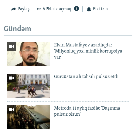
Paylaş
VPN-siz açmaq
Bizi izlə
Gündəm
Elvin Mustafayev azadlıqda:
'Milyonluq yox, minlik korrupsiya
var'
Gürcüstan ali təhsili pulsuz etdi
Metroda 11 aylıq fasilə: 'Daşınma
pulsuz olsun'