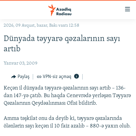
Keçid
linkləri
Əsas
2026, 09 Avqust, bazar, Bakı vaxtı 12:58
məzmuna
GÜNDƏM
Dünyada təyyarə qəzalarının sayı
qayıt
#İZAHLA
Əsas
artıb
KORRUPSIOMETR
naviqasiyaya
qayıt
Yanvar 03, 2009
#ƏSLINDƏ
Axtarışa
FƏRQƏ BAX
Paylaş
VPN-siz açmaq
keç
QANUNI DOĞRU
Keçən il dünyada təyyarə qəzalarının sayı artıb – 136-
dan 147-yə çatıb. Bu haqda Cenevrədə yerləşən Təyyarə
ARAŞDIRMA
Qəzalarının Qeydəalınması Ofisi bildirib.
MULTIMEDIA
Amma təşkilat onu da deyib ki, təyyarə qəzalarında
RADIO ARXIV
VIDEO
ölənlərin sayı keçən il 10 faiz azalıb – 880-ə yaxın olub.
HAQQIMIZDA
FOTOQALEREYA
OXU ZALI