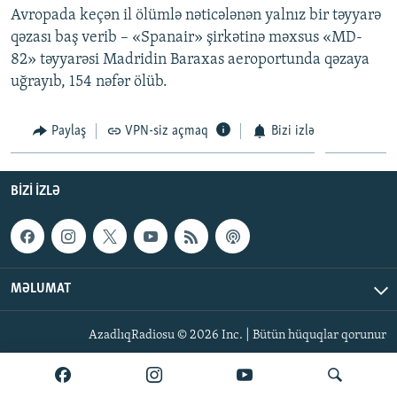
Avropada keçən il ölümlə nəticələnən yalnız bir təyyarə
İNFOQRAFIKA
AZƏRBAYCAN ƏDƏBIYYATI KITABXANASI
MISSIYAMIZ
BIZI IZLƏ
qəzası baş verib – «Spanair» şirkətinə məxsus «MD-
KARIKATURA
İSLAM VƏ DEMOKRATIYA
PEŞƏ ETIKASI VƏ JURNALISTIKA STANDARTLARIMIZ
82» təyyarəsi Madridin Baraxas aeroportunda qəzaya
uğrayıb, 154 nəfər ölüb.
İZ - MƏDƏNIYYƏT PROQRAMI
MATERIALLARIMIZDAN ISTIFADƏ
AZADLIQRADIOSU MOBIL TELEFONUNUZDA
RFE/RL-in bütün saytları
Paylaş
VPN-siz açmaq
Bizi izlə
BIZIMLƏ ƏLAQƏ
XƏBƏR BÜLLETENLƏRIMIZ
BIZI IZLƏ
MƏLUMAT
AzadlıqRadiosu © 2026 Inc. | Bütün hüquqlar qorunur