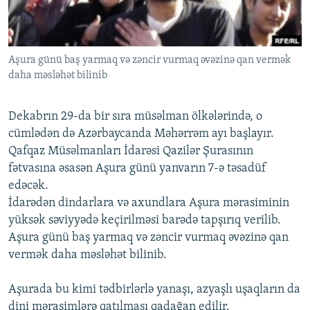
İNFOQRAFIKA
AZƏRBAYCAN ƏDƏBIYYATI KITABXANASI
MISSIYAMIZ
BIZI IZLƏ
KARIKATURA
İSLAM VƏ DEMOKRATIYA
PEŞƏ ETIKASI VƏ JURNALISTIKA STANDARTLARIMIZ
Aşura günü baş yarmaq və zəncir vurmaq əvəzinə qan vermək
İZ - MƏDƏNIYYƏT PROQRAMI
MATERIALLARIMIZDAN ISTIFADƏ
daha məsləhət bilinib
AZADLIQRADIOSU MOBIL TELEFONUNUZDA
RFE/RL-in bütün saytları
BIZIMLƏ ƏLAQƏ
Dekabrın 29-da bir sıra müsəlman ölkələrində, o
cümlədən də Azərbaycanda Məhərrəm ayı başlayır.
XƏBƏR BÜLLETENLƏRIMIZ
Qafqaz Müsəlmanları İdarəsi Qazilər Şurasının
fətvasına əsasən Aşura günü yanvarın 7-ə təsadüf
edəcək.
İdarədən dindarlara və axundlara Aşura mərasiminin
yüksək səviyyədə keçirilməsi barədə tapşırıq verilib.
Aşura günü baş yarmaq və zəncir vurmaq əvəzinə qan
vermək daha məsləhət bilinib.
Aşurada bu kimi tədbirlərlə yanaşı, azyaşlı uşaqların da
dini mərasimlərə qatılması qadağan edilir.