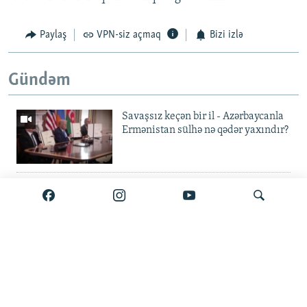
Paylaş
VPN-siz açmaq
Bizi izlə
Gündəm
Savaşsız keçən bir il - Azərbaycanla
Ermənistan sülhə nə qədər yaxındır?
'Guya Əli Kərimliyə 850 min
göndərib' – keçmiş mühafizəçi
tutuldu, Bakıya verilə bilər
Elvin Mustafayev azadlıqda:
Axtar
'Milyonluq yox, minlik korrupsiya
var'