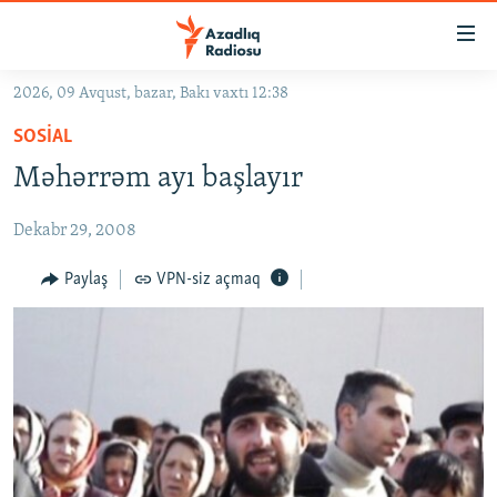
Keçid
linkləri
Əsas
2026, 09 Avqust, bazar, Bakı vaxtı 12:38
məzmuna
GÜNDƏM
SOSIAL
qayıt
#İZAHLA
Əsas
Məhərrəm ayı başlayır
KORRUPSIOMETR
naviqasiyaya
qayıt
Dekabr 29, 2008
#ƏSLINDƏ
Axtarışa
FƏRQƏ BAX
Paylaş
VPN-siz açmaq
keç
QANUNI DOĞRU
ARAŞDIRMA
MULTIMEDIA
RADIO ARXIV
VIDEO
HAQQIMIZDA
FOTOQALEREYA
OXU ZALI