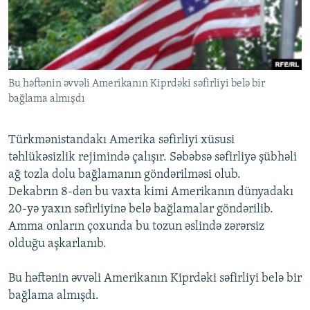
İNFOQRAFIKA
AZƏRBAYCAN ƏDƏBIYYATI KITABXANASI
MISSIYAMIZ
BIZI IZLƏ
KARIKATURA
İSLAM VƏ DEMOKRATIYA
PEŞƏ ETIKASI VƏ JURNALISTIKA STANDARTLARIMIZ
İZ - MƏDƏNIYYƏT PROQRAMI
MATERIALLARIMIZDAN ISTIFADƏ
Bu həftənin əvvəli Amerikanın Kiprdəki səfirliyi belə bir
AZADLIQRADIOSU MOBIL TELEFONUNUZDA
RFE/RL-in bütün saytları
bağlama almışdı
BIZIMLƏ ƏLAQƏ
XƏBƏR BÜLLETENLƏRIMIZ
Türkmənistandakı Amerika səfirliyi xüsusi
təhlükəsizlik rejimində çalışır. Səbəbsə səfirliyə şübhəli
ağ tozla dolu bağlamanın göndərilməsi olub.
Dekabrın 8-dən bu vaxta kimi Amerikanın dünyadakı
20-yə yaxın səfirliyinə belə bağlamalar göndərilib.
Amma onların çoxunda bu tozun əslində zərərsiz
olduğu aşkarlanıb.
Bu həftənin əvvəli Amerikanın Kiprdəki səfirliyi belə bir
bağlama almışdı.