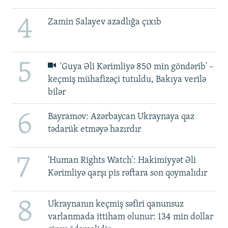
4
Zamin Salayev azadlığa çıxıb
5
'Guya Əli Kərimliyə 850 min göndərib' –
keçmiş mühafizəçi tutuldu, Bakıya verilə
bilər
6
Bayramov: Azərbaycan Ukraynaya qaz
tədarük etməyə hazırdır
7
'Human Rights Watch': Hakimiyyət Əli
Kərimliyə qarşı pis rəftara son qoymalıdır
8
Ukraynanın keçmiş səfiri qanunsuz
varlanmada ittiham olunur: 134 min dollar