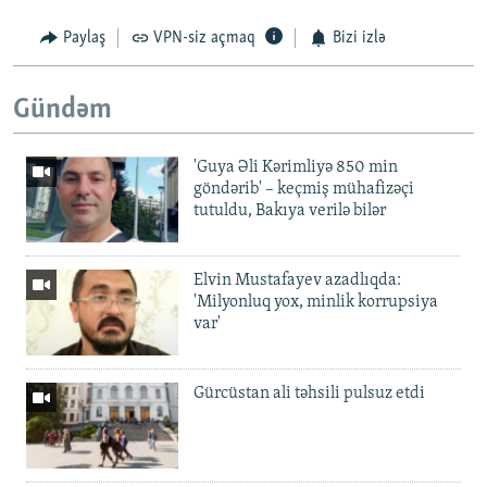
Paylaş
VPN-siz açmaq
Bizi izlə
Gündəm
'Guya Əli Kərimliyə 850 min
göndərib' – keçmiş mühafizəçi
tutuldu, Bakıya verilə bilər
Elvin Mustafayev azadlıqda:
'Milyonluq yox, minlik korrupsiya
var'
Gürcüstan ali təhsili pulsuz etdi