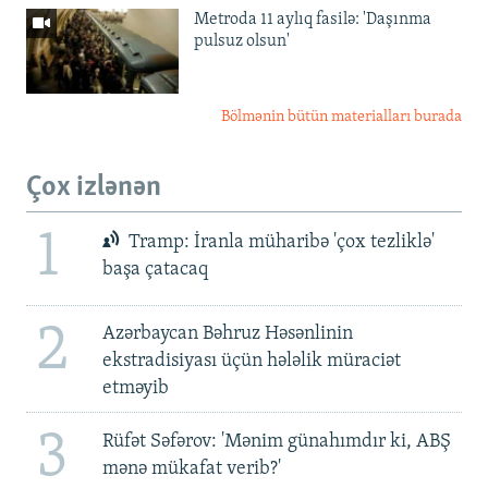
Metroda 11 aylıq fasilə: 'Daşınma
pulsuz olsun'
Bölmənin bütün materialları burada
Çox izlənən
1
Tramp: İranla müharibə 'çox tezliklə'
başa çatacaq
2
Azərbaycan Bəhruz Həsənlinin
ekstradisiyası üçün hələlik müraciət
etməyib
3
Rüfət Səfərov: 'Mənim günahımdır ki, ABŞ
mənə mükafat verib?'