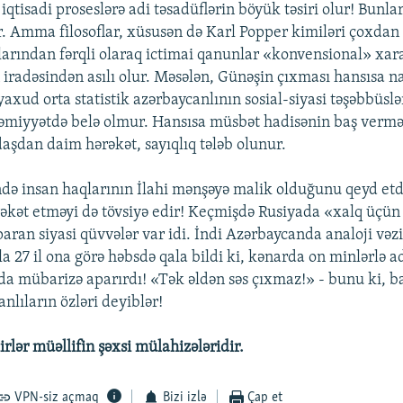
 iqtisadi proseslərə adi təsadüflərin böyük təsiri olur! Bunla
. Amma filosoflar, xüsusən də Karl Popper kimiləri çoxdan 
larından fərqli olaraq ictimai qanunlar «konvensional» xara
 iradəsindən asılı olur. Məsələn, Günəşin çıxması hansısa n
axud orta statistik azərbaycanlının sosial-siyasi təşəbbüslə
miyyətdə belə olmur. Hansısa müsbət hadisənin baş vermə
daşdan daim hərəkət, sayıqlıq tələb olunur.
ndə insan haqlarının İlahi mənşəyə malik olduğunu qeyd e
əkət etməyi də tövsiyə edir! Keçmişdə Rusiyada «xalq üçün 
aran siyasi qüvvələr var idi. İndi Azərbaycanda analoji vəz
 27 il ona görə həbsdə qala bildi ki, kənarda on minlərlə
da mübarizə aparırdı! «Tək əldən səs çıxmaz!» - bunu ki, ba
nlıların özləri deyiblər!
rlər müəllifin şəxsi mülahizələridir.
VPN-siz açmaq
Bizi izlə
Çap et