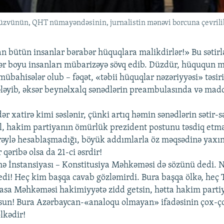
ya üzvünün, QHT nümayəndəsinin, jurnalistin mənəvi borcuna çevrili
 bütün insanlar bərabər hüquqlara malikdirlər!» Bu sətirlə
rlər boyu insanları mübarizəyə sövq edib. Düzdür, hüququn mə
mübahisələr olub – fəqət, «təbii hüquqlar nəzəriyyəsi» təsir
tələyib, əksər beynəlxalq sənədlərin preambulasında və mad
dər xatirə kimi səslənir, çünki artıq həmin sənədlərin sətir-sə
yil, hakim partiyanın ömürlük prezident postunu təsdiq etm
i rəylə hesablaşmadığı, böyük addımlarla öz məqsədinə yaxı
r qəribə olsa da 21-ci əsrdir!
ə İnstansiyası – Konstitusiya Məhkəməsi də sözünü dedi. 
dedi! Heç kim başqa cavab gözləmirdi. Bura başqa ölkə, heç 
Yasa Məhkəməsi hakimiyyətə zidd getsin, hətta hakim part
sun! Bura Azərbaycan-«analoqu olmayan» ifadəsinin çox-ço
lkədir!