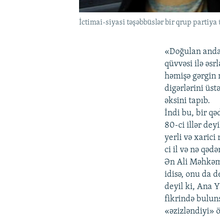
İctimai-siyasi təşəbbüslər bir qrup parti
«Doğulan andan
qüvvəsi ilə əs
həmişə gərgin 
digərlərini üs
əksini tapıb.
İndi bu, bir qə
80-ci illər de
yerli və xaric
ci il və nə qədə
Ən Ali Məhkəm
idisə, onu da 
deyil ki, Ana 
fikrində bulun
«əzizləndiyi» ö