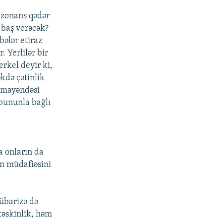
rezonans qədər
 baş verəcək?
bələr etiraz
 Yerlilər bir
rkel deyir ki,
kdə çətinlik
nümayəndəsi
 bununla bağlı
a onların da
in müdafiəsini
mübarizə də
 təskinlik, həm