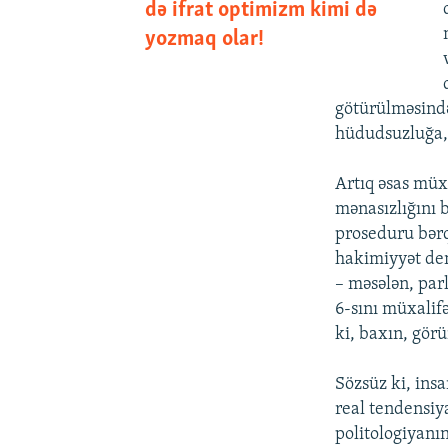
də ifrat optimizm kimi də
yozmaq olar!
götürülməsində
hüdudsuzluğa,
Artıq əsas müx
mənasızlığını 
proseduru bərqə
hakimiyyət dem
– məsələn, par
6-sını müxalifə
ki, baxın, gör
Sözsüz ki, insa
real tendensiy
politologiyanı