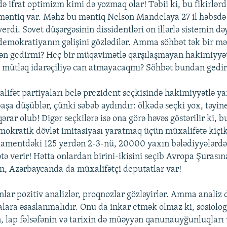
də ifrat optimizm kimi də yozmaq olar! Təbii ki, bu fikirlə
məntiq var. Məhz bu məntiq Nelson Mandelaya 27 il həbsd
verdi. Sovet düşərgəsinin dissidentləri on illərlə sistemin də
demokratiyanın gəlişini gözlədilər. Amma söhbət tək bir m
n gedirmi? Heç bir müqavimətlə qarşılaşmayan hakimiyyət
 mütləq idarəçiliyə can atmayacaqmı? Söhbət bundan gedir
alifət partiyaları belə prezident seçkisində hakimiyyətlə y
başa düşüblər, çünki səbəb aydındır: ölkədə seçki yox, təyi
rar olub! Digər seçkilərə isə ona görə həvəs göstərilir ki, 
okratik dövlət imitasiyası yaratmaq üçün müxalifətə kiçik 
lamentdəki 125 yerdən 2-3-nü, 20000 yaxın bələdiyyələrdək
tə verir! Hətta onlardan birini-ikisini seçib Avropa Şurası
ün, Azərbaycanda da müxalifətçi deputatlar var!
nlar pozitiv analizlər, proqnozlar gözləyirlər. Amma analiz
alara əsaslanmalıdır. Onu da inkar etmək olmaz ki, sosiolog
n, lap fəlsəfənin və tarixin də müəyyən qanunauyğunluqları 