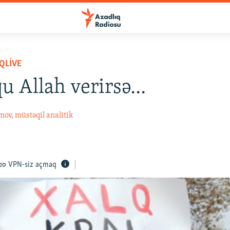
QLIVE
 Allah verirsə...
ov, müstəqil analitik
VPN-siz açmaq