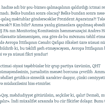
 hadisə adi bir şou-biznes qalmaqalının qaldırdığı ictmai 
madı. Bəlkə bundan sonra olacaq? Bəlkə bundan sonra nəsə
q-qalaq məktublar göndərəcəklər Prezident Aparatına?! Tələ
irəcək?! Kim bilir? Amma yanlış gümanlara qapılmaq əbəsdir.
 AŞ PA-nın Monitorinq Komitəsinin həmməruzəçisi Andres He
 bilavasitə izləməmişəm, ona görə də bu mövzunu təhlil etmə
 də Avropa İttifaqının Cənubi Qafqaz ölkələri üzrə xüsusi 
bildirib ki, bu təklifi şərh etməyəcəyəm, Avropa İttifaqının
si və ya xüsusi fikri yoxdur!
İctimai-siyasi təşəbbüslər bir qrup partiya üzvünün, QHT
nümayəndəsinin, jurnalistin mənəvi borcuna çevrilib. Amm
cəhdləri getdikcə simvolik xarakter daşıyır, çünki cəmiyyət
və müdaxiləsini hiss etmirlər.
«Qoy, məhdudiyyət götürülsün, seçkilər ki, qalır! Deməli, 
qalır». İndi müxalifət arasında bu cür fikirlər dolaşır. Bunu