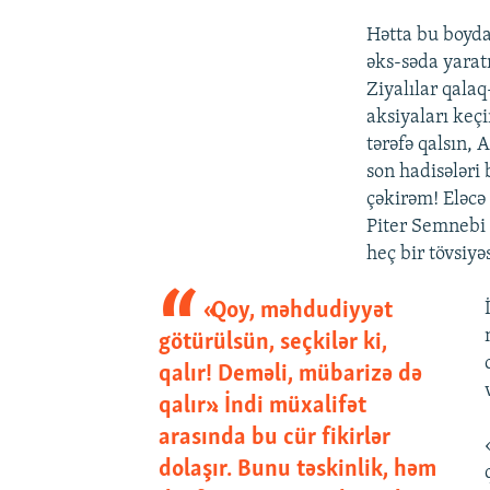
Hətta bu boyda
əks-səda yarat
Ziyalılar qala
aksiyaları keç
tərəfə qalsın,
son hadisələri
çəkirəm! Eləcə
Piter Semnebi 
heç bir tövsiyə
«Qoy, məhdudiyyət
götürülsün, seçkilər ki,
qalır! Deməli, mübarizə də
qalır». İndi müxalifət
arasında bu cür fikirlər
dolaşır. Bunu təskinlik, həm