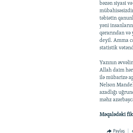
bəzən siyasi və
mübahisəsizdir
təbiətin qanun
yəni insanların
qərarından və y
deyil. Amma cə
statistik vətən
Yazının əvvəli
Allah daim hər
ilə mübarizə ap
Nelson Mandela
azadlığı uğrun
məhz azərbayca
Məqalədəki fiki
Paylaş