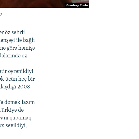
b
r öz sehrli
nşəyi ilə bağlı
inə görə həmişə
dələrində öz
tir öyrənildiyi
ək üçün heç bir
nlaşdığı 2008-
Nə demək lazım
Türkiyə də
iyanı qapamaq
x sevildiyi,