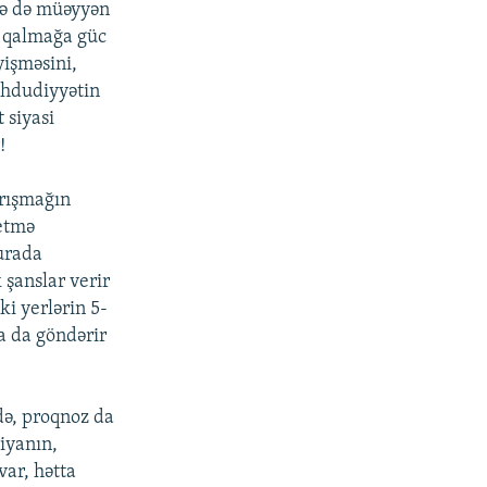
rdə də müəyyən
ə qalmağa güc
yişməsini,
əhdudiyyətin
 siyasi
!
arışmağın
netmə
burada
şanslar verir
i yerlərin 5-
na da göndərir
 də, proqnoz da
iyanın,
var, hətta