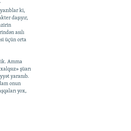
r
yazıblar ki,
kter daşıyır,
azirin
rindən asılı
si üçün orta
tdik. Amma
xalqsız» şüarı
iyyət yaranıb.
 adam onun
şqaları yox,