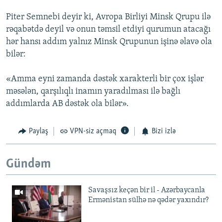
Piter Semnebi deyir ki, Avropa Birliyi Minsk Qrupu ilə
rəqabətdə deyil və onun təmsil etdiyi qurumun atacağı
hər hansı addım yalnız Minsk Qrupunun işinə əlavə ola
bilər:
«Amma eyni zamanda dəstək xarakterli bir çox işlər
məsələn, qarşılıqlı inamın yaradılması ilə bağlı
addımlarda AB dəstək ola bilər».
Paylaş
VPN-siz açmaq
Bizi izlə
Gündəm
Savaşsız keçən bir il - Azərbaycanla
Ermənistan sülhə nə qədər yaxındır?