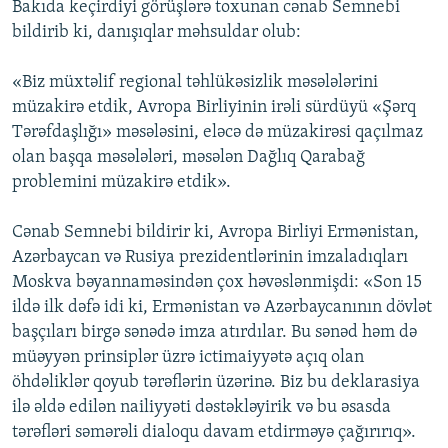
Bakıda keçirdiyi görüşlərə toxunan cənab Semnebi
bildirib ki, danışıqlar məhsuldar olub:
«Biz müxtəlif regional təhlükəsizlik məsələlərini
müzakirə etdik, Avropa Birliyinin irəli sürdüyü «Şərq
Tərəfdaşlığı» məsələsini, eləcə də müzakirəsi qaçılmaz
olan başqa məsələləri, məsələn Dağlıq Qarabağ
problemini müzakirə etdik».
Cənab Semnebi bildirir ki, Avropa Birliyi Ermənistan,
Azərbaycan və Rusiya prezidentlərinin imzaladıqları
Moskva bəyannaməsindən çox həvəslənmişdi: «Son 15
ildə ilk dəfə idi ki, Ermənistan və Azərbaycanının dövlət
başçıları birgə sənədə imza atırdılar. Bu sənəd həm də
müəyyən prinsiplər üzrə ictimaiyyətə açıq olan
öhdəliklər qoyub tərəflərin üzərinə. Biz bu deklarasiya
ilə əldə edilən nailiyyəti dəstəkləyirik və bu əsasda
tərəfləri səmərəli dialoqu davam etdirməyə çağırırıq».