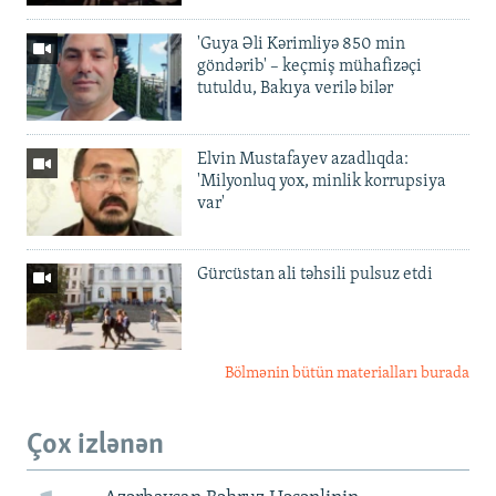
'Guya Əli Kərimliyə 850 min
göndərib' – keçmiş mühafizəçi
tutuldu, Bakıya verilə bilər
Elvin Mustafayev azadlıqda:
'Milyonluq yox, minlik korrupsiya
var'
Gürcüstan ali təhsili pulsuz etdi
Bölmənin bütün materialları burada
Çox izlənən