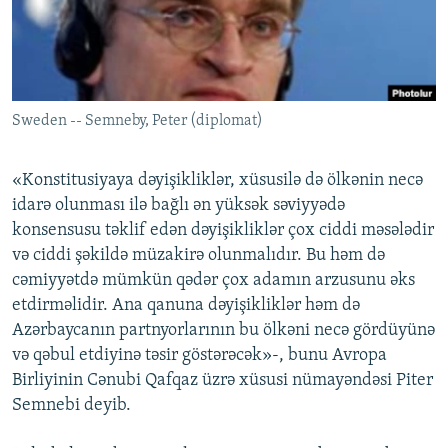
İNFOQRAFIKA
AZƏRBAYCAN ƏDƏBIYYATI KITABXANASI
MISSIYAMIZ
BIZI IZLƏ
KARIKATURA
İSLAM VƏ DEMOKRATIYA
PEŞƏ ETIKASI VƏ JURNALISTIKA STANDARTLARIMIZ
İZ - MƏDƏNIYYƏT PROQRAMI
MATERIALLARIMIZDAN ISTIFADƏ
Sweden -- Semneby, Peter (diplomat)
AZADLIQRADIOSU MOBIL TELEFONUNUZDA
RFE/RL-in bütün saytları
BIZIMLƏ ƏLAQƏ
«Konstitusiyaya dəyişikliklər, xüsusilə də ölkənin necə
XƏBƏR BÜLLETENLƏRIMIZ
idarə olunması ilə bağlı ən yüksək səviyyədə
konsensusu təklif edən dəyişikliklər çox ciddi məsələdir
və ciddi şəkildə müzakirə olunmalıdır. Bu həm də
cəmiyyətdə mümkün qədər çox adamın arzusunu əks
etdirməlidir. Ana qanuna dəyişikliklər həm də
Azərbaycanın partnyorlarının bu ölkəni necə gördüyünə
və qəbul etdiyinə təsir göstərəcək»-, bunu Avropa
Birliyinin Cənubi Qafqaz üzrə xüsusi nümayəndəsi Piter
Semnebi deyib.