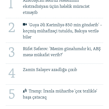
1
Azərbaycan Bəhruz Həsənlinin
ekstradisiyası üçün hələlik müraciət
etməyib
2
'Guya Əli Kərimliyə 850 min göndərib' –
keçmiş mühafizəçi tutuldu, Bakıya verilə
bilər
3
Rüfət Səfərov: 'Mənim günahımdır ki, ABŞ
mənə mükafat verib?'
4
Zamin Salayev azadlığa çıxıb
5
Tramp: İranla müharibə 'çox tezliklə'
başa çatacaq