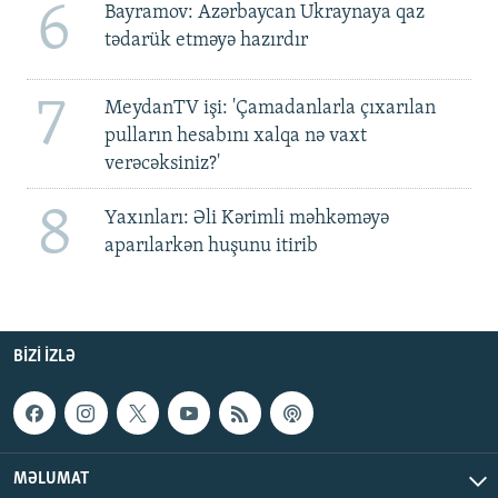
6
Bayramov: Azərbaycan Ukraynaya qaz
tədarük etməyə hazırdır
7
MeydanTV işi: 'Çamadanlarla çıxarılan
pulların hesabını xalqa nə vaxt
verəcəksiniz?'
8
Yaxınları: Əli Kərimli məhkəməyə
aparılarkən huşunu itirib
BIZI IZLƏ
MƏLUMAT