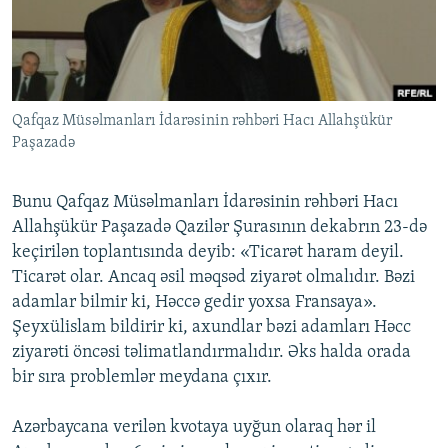
İNFOQRAFIKA
AZƏRBAYCAN ƏDƏBIYYATI KITABXANASI
MISSIYAMIZ
BIZI IZLƏ
KARIKATURA
İSLAM VƏ DEMOKRATIYA
PEŞƏ ETIKASI VƏ JURNALISTIKA STANDARTLARIMIZ
İZ - MƏDƏNIYYƏT PROQRAMI
MATERIALLARIMIZDAN ISTIFADƏ
Qafqaz Müsəlmanları İdarəsinin rəhbəri Hacı Allahşükür
AZADLIQRADIOSU MOBIL TELEFONUNUZDA
RFE/RL-in bütün saytları
Paşazadə
BIZIMLƏ ƏLAQƏ
XƏBƏR BÜLLETENLƏRIMIZ
Bunu Qafqaz Müsəlmanları İdarəsinin rəhbəri Hacı
Allahşükür Paşazadə Qazilər Şurasının dekabrın 23-də
keçirilən toplantısında deyib: «Ticarət haram deyil.
Ticarət olar. Ancaq əsil məqsəd ziyarət olmalıdır. Bəzi
adamlar bilmir ki, Həccə gedir yoxsa Fransaya».
Şeyxülislam bildirir ki, axundlar bəzi adamları Həcc
ziyarəti öncəsi təlimatlandırmalıdır. Əks halda orada
bir sıra problemlər meydana çıxır.
Azərbaycana verilən kvotaya uyğun olaraq hər il