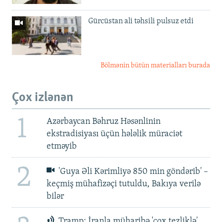
Gürcüstan ali təhsili pulsuz etdi
Bölmənin bütün materialları burada
Çox izlənən
1
Azərbaycan Bəhruz Həsənlinin
ekstradisiyası üçün hələlik müraciət
etməyib
2
'Guya Əli Kərimliyə 850 min göndərib' –
keçmiş mühafizəçi tutuldu, Bakıya verilə
bilər
Tramp: İranla müharibə 'çox tezliklə'