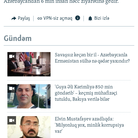
Azərbaycandan 6 min insan həcc ziyarətinə gedir.
Paylaş
VPN-siz açmaq
Bizi izlə
Gündəm
Savaşsız keçən bir il - Azərbaycanla
Ermənistan sülhə nə qədər yaxındır?
'Guya Əli Kərimliyə 850 min
göndərib' – keçmiş mühafizəçi
tutuldu, Bakıya verilə bilər
Elvin Mustafayev azadlıqda:
'Milyonluq yox, minlik korrupsiya
var'