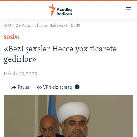
Keçid
linkləri
Əsas
2026, 09 Avqust, bazar, Bakı vaxtı 05:39
məzmuna
GÜNDƏM
SOSIAL
qayıt
#İZAHLA
Əsas
«Bəzi şəxslər Həccə yox ticarətə
KORRUPSIOMETR
naviqasiyaya
gedirlər»
qayıt
#ƏSLINDƏ
Axtarışa
Dekabr 23, 2008
FƏRQƏ BAX
keç
QANUNI DOĞRU
Paylaş
VPN-siz açmaq
ARAŞDIRMA
MULTIMEDIA
RADIO ARXIV
VIDEO
HAQQIMIZDA
FOTOQALEREYA
OXU ZALI