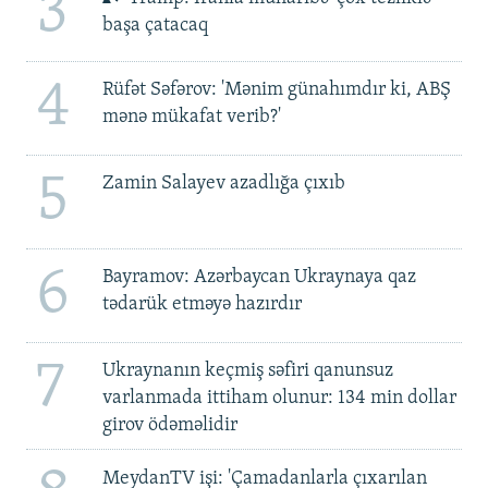
3
başa çatacaq
4
Rüfət Səfərov: 'Mənim günahımdır ki, ABŞ
mənə mükafat verib?'
5
Zamin Salayev azadlığa çıxıb
6
Bayramov: Azərbaycan Ukraynaya qaz
tədarük etməyə hazırdır
7
Ukraynanın keçmiş səfiri qanunsuz
varlanmada ittiham olunur: 134 min dollar
girov ödəməlidir
MeydanTV işi: 'Çamadanlarla çıxarılan