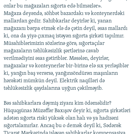
onlar bu mağazaları sığorta edə bilməzlər».
Mağaza deyəndə, söhbət bazardakı və konteynerdəki
mallardan gedir. Sahibkarlar deyirlər ki, yanan
mağazanı bərpa etmək elə də çətin deyil, əsas mallardı
ki, ona da yiyə çıxmaq istəyən sığorta şirkəti tapılmır.
Müsahiblərimizin sözlərinə görə, sığortaçılar
mağazaların təhlükəsizlik şərtlərinə cavab
verilmədiyini əsas gətiriblər. Məsələn, deyirlər,
mağazalar və konteynerlər bir-birinə elə sıx yerləşiblər
ki, yanğın baş verərsə, yanğınsöndürən maşınların
hərəkəti mümkün deyil. Elektrik naqilləri də
təhlükəsizlik qaydalarına uyğun çəkilməyib.
Bəs sahibkarlara dəymiş ziyanı kim ödəməlidir?
Hüquqşünas Müzəffər Baxışov deyir ki, sığorta şirkətləri
adətən sığorta riski yüksək olan halı və ya hadisəni
sığortalamırlar. Ancaq bu o demək deyil ki, Sədərək
Ticarət Mərkəzində işləyən sahibkarlar kompensasiya