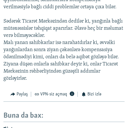
verilməsiylə bağlı ciddi problemlər ortaya çıxa bilər.
Sədərək Ticarət Mərkəzindən dedilər ki, yanğınla bağlı
mütəxəssislər təhqiqat aparırlar. Əlavə heç bir məlumat
verə bilməyəcəklər.
Malı yanan sahibkarlar isə narahatdırlar ki, əvvəlki
yanğınlardan sonra ziyan çəkənlərə kompensasiya
ödənilmədiyi kimi, onları da belə aqibət gözləyə bilər.
Ziyana düşən onlarla sahibkar deyir ki, onlar Ticarət
Mərkəzinin rəhbərliyindən güzəştli addımlar
gözləyirlər.
Paylaş
VPN-siz açmaq
Bizi izlə
Buna da bax: