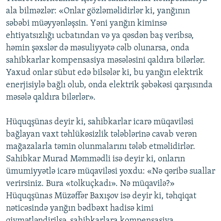
ala bilməzlər: «Onlar gözləməlidirlər ki, yanğının
səbəbi müəyyənləşsin. Yəni yanğın kiminsə
ehtiyatsızlığı ucbatından və ya qəsdən baş veribsə,
həmin şəxslər də məsuliyyətə cəlb olunarsa, onda
sahibkarlar kompensasiya məsələsini qaldıra bilərlər.
Yaxud onlar sübut edə bilsələr ki, bu yanğın elektrik
enerjisiylə bağlı olub, onda elektrik şəbəkəsi qarşısında
məsələ qaldıra bilərlər».
Hüquqşünas deyir ki, sahibkarlar icarə müqaviləsi
bağlayan vaxt təhlükəsizlik tələblərinə cavab verən
mağazalarla təmin olunmalarını tələb etməlidirlər.
Sahibkar Murad Məmmədli isə deyir ki, onların
ümumiyyətlə icarə müqaviləsi yoxdu: «Nə qəribə suallar
verirsiniz. Bura «tolkuçkadı». Nə müqavilə?»
Hüquqşünas Müzəffər Baxışov isə deyir ki, təhqiqat
nəticəsində yanğın bədbəxt hadisə kimi
qiymətləndirilsə, sahibkarlara kompensasiya