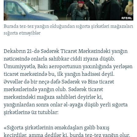
İNFOQRAFIKA
AZƏRBAYCAN ƏDƏBIYYATI KITABXANASI
MISSIYAMIZ
BIZI IZLƏ
KARIKATURA
İSLAM VƏ DEMOKRATIYA
PEŞƏ ETIKASI VƏ JURNALISTIKA STANDARTLARIMIZ
Burada tez-tez yanğın olduğundan sığorta şirkətləri mağazaları
İZ - MƏDƏNIYYƏT PROQRAMI
MATERIALLARIMIZDAN ISTIFADƏ
sığorta etməyiblər
AZADLIQRADIOSU MOBIL TELEFONUNUZDA
RFE/RL-in bütün saytları
BIZIMLƏ ƏLAQƏ
Dekabrın 21-də Sədərək Ticarət Mərkəzindəki yanğın
nəticəsində onlarla sahibkar ciddi ziyana düşüb.
XƏBƏR BÜLLETENLƏRIMIZ
Ümumiyyətlə, Bakı aeroportunun yaxınlığında yerləşən
ticarət mərkəzində bu, ilk yanğın hadisəsi deyil.
Əvvəllər də bir neçə dəfə Sədərək və Binə ticarət
mərkəzlərində yanğın olub. Sədərək ticarət
mərkəzindəki mağaza sahibləri deyirlər ki,
yanğınlardan sonra onlar əl-ayağa düşüb yerli sığorta
şirkətlərinə üz tutublar:
«Sığorta şirkətlərinin əməkdaşları gəlib baxış
keçirdilər, amma dedilər ki, burda tez-tez yanğın olur,