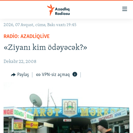
Keçid
linkləri
Əsas
2026, 07 Avqust, cümə, Bakı vaxtı 19:45
məzmuna
GÜNDƏM
RADIO: AZADLIQLIVE
qayıt
#İZAHLA
Əsas
«Ziyanı kim ödəyəcək?»
KORRUPSIOMETR
naviqasiyaya
qayıt
Dekabr 22, 2008
#ƏSLINDƏ
Axtarışa
FƏRQƏ BAX
Paylaş
VPN-siz açmaq
keç
QANUNI DOĞRU
ARAŞDIRMA
MULTIMEDIA
RADIO ARXIV
VIDEO
HAQQIMIZDA
FOTOQALEREYA
OXU ZALI