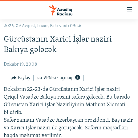
Keçid
linkləri
Əsas
2026, 09 Avqust, bazar, Bakı vaxtı 09:26
məzmuna
GÜNDƏM
Gürcüstanın Xarici İşlər naziri
qayıt
#İZAHLA
Əsas
Bakıya gələcək
KORRUPSIOMETR
naviqasiyaya
qayıt
Dekabr 19, 2008
#ƏSLINDƏ
Axtarışa
FƏRQƏ BAX
Paylaş
VPN-siz açmaq
keç
QANUNI DOĞRU
Dekabrın 22-23-də Gürcüstanın Xarici İşlər naziri
Qriqol Vaşadze Bakıya rəsmi səfərə gələcək. Bu barədə
ARAŞDIRMA
Gürcüstan Xarici İşlər Nazirliyinin Mətbuat Xidməti
MULTIMEDIA
bildirib.
Səfər zamanı Vaşadze Azərbaycan prezidenti, Baş nazir
RADIO ARXIV
VIDEO
və Xarici İşlər naziri ilə görüşəcək. Səfərin məqsədləri
HAQQIMIZDA
FOTOQALEREYA
OXU ZALI
haqda məlumat verilmir.