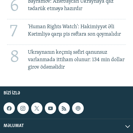
6
Bayramov: Azərbaycan Ukraynaya qaz
tədarük etməyə hazırdır
7
'Human Rights Watch': Hakimiyyət Əli
Kərimliyə qarşı pis rəftara son qoymalıdır
8
Ukraynanın keçmiş səfiri qanunsuz
varlanmada ittiham olunur: 134 min dollar
girov ödəməlidir
BIZI IZLƏ
MƏLUMAT