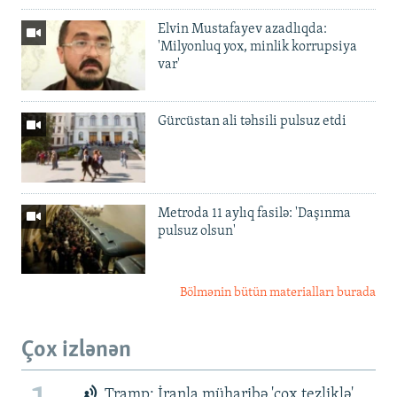
Elvin Mustafayev azadlıqda:
'Milyonluq yox, minlik korrupsiya
var'
Gürcüstan ali təhsili pulsuz etdi
Metroda 11 aylıq fasilə: 'Daşınma
pulsuz olsun'
Bölmənin bütün materialları burada
Çox izlənən
Tramp: İranla müharibə 'çox tezliklə'