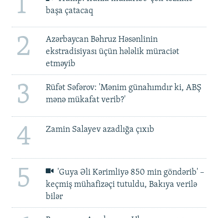
1
başa çatacaq
2
Azərbaycan Bəhruz Həsənlinin
ekstradisiyası üçün hələlik müraciət
etməyib
3
Rüfət Səfərov: 'Mənim günahımdır ki, ABŞ
mənə mükafat verib?'
4
Zamin Salayev azadlığa çıxıb
5
'Guya Əli Kərimliyə 850 min göndərib' –
keçmiş mühafizəçi tutuldu, Bakıya verilə
bilər