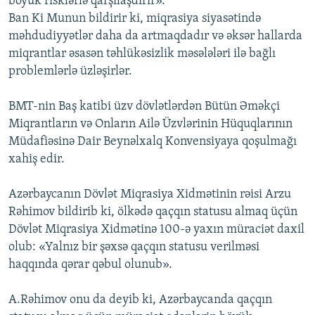
böyük risklərlə qarşılaşdırır».
Ban Ki Munun bildirir ki, miqrasiya siyasətində
məhdudiyyətlər daha da artmaqdadır və əksər hallarda
miqrantlar əsasən təhlükəsizlik məsələləri ilə bağlı
problemlərlə üzləşirlər.
BMT-nin Baş katibi üzv dövlətlərdən Bütün Əməkçi
Miqrantların və Onların Ailə Üzvlərinin Hüquqlarının
Müdafiəsinə Dair Beynəlxalq Konvensiyaya qoşulmağı
xahiş edir.
Azərbaycanın Dövlət Miqrasiya Xidmətinin rəisi Arzu
Rəhimov bildirib ki, ölkədə qaçqın statusu almaq üçün
Dövlət Miqrasiya Xidmətinə 100-ə yaxın müraciət daxil
olub: «Yalnız bir şəxsə qaçqın statusu verilməsi
haqqında qərar qəbul olunub».
A.Rəhimov onu da deyib ki, Azərbaycanda qaçqın