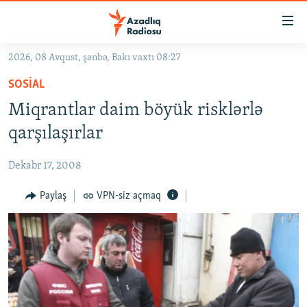
Keçid
linkləri
Əsas
2026, 08 Avqust, şənbə, Bakı vaxtı 08:27
məzmuna
GÜNDƏM
SOSIAL
qayıt
#İZAHLA
Əsas
Miqrantlar daim böyük risklərlə
KORRUPSIOMETR
naviqasiyaya
qarşılaşırlar
qayıt
#ƏSLINDƏ
Axtarışa
Dekabr 17, 2008
FƏRQƏ BAX
keç
QANUNI DOĞRU
Paylaş
VPN-siz açmaq
ARAŞDIRMA
MULTIMEDIA
RADIO ARXIV
VIDEO
HAQQIMIZDA
FOTOQALEREYA
OXU ZALI