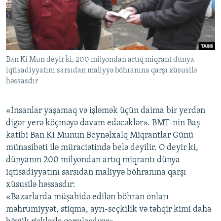
İNFOQRAFIKA
AZƏRBAYCAN ƏDƏBIYYATI KITABXANASI
MISSIYAMIZ
BIZI IZLƏ
KARIKATURA
İSLAM VƏ DEMOKRATIYA
PEŞƏ ETIKASI VƏ JURNALISTIKA STANDARTLARIMIZ
İZ - MƏDƏNIYYƏT PROQRAMI
MATERIALLARIMIZDAN ISTIFADƏ
Ban Ki Mun deyir ki, 200 milyondan artıq miqrant dünya
AZADLIQRADIOSU MOBIL TELEFONUNUZDA
RFE/RL-in bütün saytları
iqtisadiyyatını sarsıdan maliyyə böhranına qarşı xüsusilə
BIZIMLƏ ƏLAQƏ
həssasdır
XƏBƏR BÜLLETENLƏRIMIZ
«İnsanlar yaşamaq və işləmək üçün daima bir yerdən
digər yerə köçməyə davam edəcəklər». BMT-nin Baş
katibi Ban Ki Munun Beynəlxalq Miqrantlar Günü
münasibəti ilə müraciətində belə deyilir. O deyir ki,
dünyanın 200 milyondan artıq miqrantı dünya
iqtisadiyyatını sarsıdan maliyyə böhranına qarşı
xüsusilə həssasdır:
«Bazarlarda müşahidə edilən böhran onları
məhrumiyyət, stiqma, ayrı-seçkilik və təhqir kimi daha