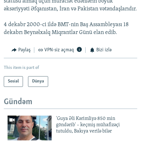
statusu almaq üçün müraciət edənlərin böyük
əksəriyyəti Əfqanıstan, İran və Pakistan vətəndaşlarıdır.
4 dekabr 2000-ci ildə BMT-nin Baş Assambleyası 18
dekabrı Beynəlxalq Miqrantlar Günü elan edib.
Paylaş
VPN-siz açmaq
Bizi izlə
This item is part of
Sosial
Dünya
Gündəm
'Guya Əli Kərimliyə 850 min
göndərib' – keçmiş mühafizəçi
tutuldu, Bakıya verilə bilər