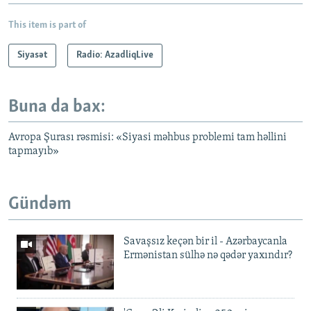
This item is part of
Siyasət
Radio: AzadliqLive
Buna da bax:
Avropa Şurası rəsmisi: «Siyasi məhbus problemi tam həllini
tapmayıb»
Gündəm
Savaşsız keçən bir il - Azərbaycanla
Ermənistan sülhə nə qədər yaxındır?