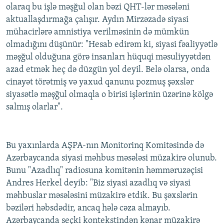
olaraq bu işlə məşğul olan bəzi QHT-lər məsələni
aktuallaşdırmağa çalışır. Aydın Mirzəzadə siyasi
mühacirlərə amnistiya verilməsinin də mümkün
olmadığını düşünür: "Hesab edirəm ki, siyasi fəaliyyətlə
məşğul olduğuna görə insanları hüquqi məsuliyyətdən
azad etmək heç də düzgün yol deyil. Belə olarsa, onda
cinayət törətmiş və yaxud qanunu pozmuş şəxslər
siyasətlə məşğul olmaqla o birisi işlərinin üzərinə kölgə
salmış olarlar".
Bu yaxınlarda AŞPA-nın Monitorinq Komitəsində də
Azərbaycanda siyasi məhbus məsələsi müzakirə olunub.
Bunu "Azadlıq" radiosuna komitənin həmməruzəçisi
Andres Herkel deyib: "Biz siyasi azadlıq və siyasi
məhbuslar məsələsini müzakirə etdik. Bu şəxslərin
bəziləri həbsdədir, ancaq hələ cəza almayıb.
Azərbaycanda seçki kontekstindən kənar müzakirə