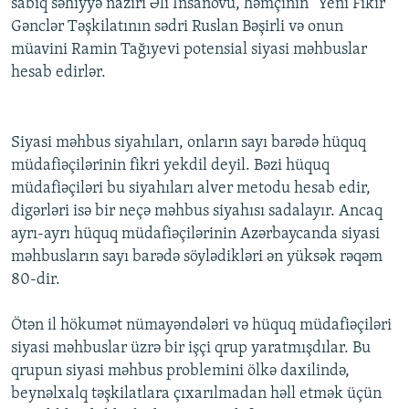
sabiq səhiyyə naziri Əli İnsanovu, həmçinin "Yeni Fikir"
Gənclər Təşkilatının sədri Ruslan Bəşirli və onun
müavini Ramin Tağıyevi potensial siyasi məhbuslar
hesab edirlər.
Siyasi məhbus siyahıları, onların sayı barədə hüquq
müdafiəçilərinin fikri yekdil deyil. Bəzi hüquq
müdafiəçiləri bu siyahıları alver metodu hesab edir,
digərləri isə bir neçə məhbus siyahısı sadalayır. Ancaq
ayrı-ayrı hüquq müdafiəçilərinin Azərbaycanda siyasi
məhbusların sayı barədə söylədikləri ən yüksək rəqəm
80-dir.
Ötən il hökumət nümayəndələri və hüquq müdafiəçiləri
siyasi məhbuslar üzrə bir işçi qrup yaratmışdılar. Bu
qrupun siyasi məhbus problemini ölkə daxilində,
beynəlxalq təşkilatlara çıxarılmadan həll etmək üçün