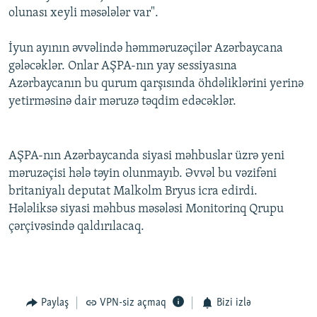
olunası xeyli məsələlər var".
İyun ayının əvvəlində həmməruzəçilər Azərbaycana
gələcəklər. Onlar AŞPA-nın yay sessiyasına
Azərbaycanın bu qurum qarşısında öhdəliklərini yerinə
yetirməsinə dair məruzə təqdim edəcəklər.
AŞPA-nın Azərbaycanda siyasi məhbuslar üzrə yeni
məruzəçisi hələ təyin olunmayıb. Əvvəl bu vəzifəni
britaniyalı deputat Malkolm Bryus icra edirdi.
Hələliksə siyasi məhbus məsələsi Monitorinq Qrupu
çərçivəsində qaldırılacaq.
Paylaş
VPN-siz açmaq
Bizi izlə