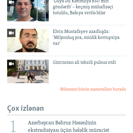
'Guya Əli Kərimliyə 850 min
göndərib' – keçmiş mühafizəçi
tutuldu, Bakıya verilə bilər
Elvin Mustafayev azadlıqda:
'Milyonluq yox, minlik korrupsiya
var'
Gürcüstan ali təhsili pulsuz etdi
Bölmənin bütün materialları burada
Çox izlənən
1
Azərbaycan Bəhruz Həsənlinin
ekstradisiyası üçün hələlik müraciət