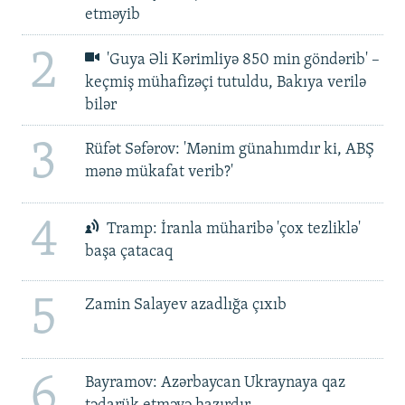
etməyib
2
'Guya Əli Kərimliyə 850 min göndərib' –
keçmiş mühafizəçi tutuldu, Bakıya verilə
bilər
3
Rüfət Səfərov: 'Mənim günahımdır ki, ABŞ
mənə mükafat verib?'
4
Tramp: İranla müharibə 'çox tezliklə'
başa çatacaq
5
Zamin Salayev azadlığa çıxıb
6
Bayramov: Azərbaycan Ukraynaya qaz