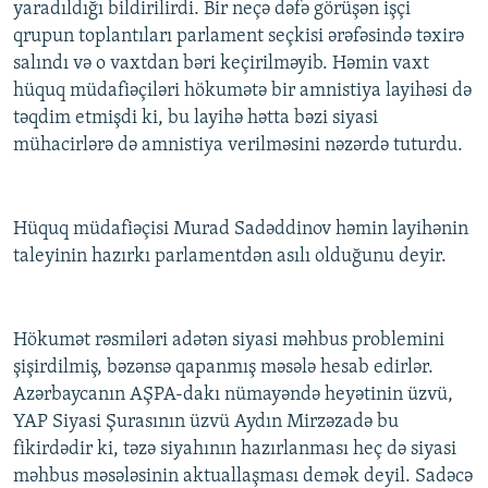
yaradıldığı bildirilirdi. Bir neçə dəfə görüşən işçi
qrupun toplantıları parlament seçkisi ərəfəsində təxirə
salındı və o vaxtdan bəri keçirilməyib. Həmin vaxt
hüquq müdafiəçiləri hökumətə bir amnistiya layihəsi də
təqdim etmişdi ki, bu layihə hətta bəzi siyasi
mühacirlərə də amnistiya verilməsini nəzərdə tuturdu.
Hüquq müdafiəçisi Murad Sadəddinov həmin layihənin
taleyinin hazırkı parlamentdən asılı olduğunu deyir.
Hökumət rəsmiləri adətən siyasi məhbus problemini
şişirdilmiş, bəzənsə qapanmış məsələ hesab edirlər.
Azərbaycanın AŞPA-dakı nümayəndə heyətinin üzvü,
YAP Siyasi Şurasının üzvü Aydın Mirzəzadə bu
fikirdədir ki, təzə siyahının hazırlanması heç də siyasi
məhbus məsələsinin aktuallaşması demək deyil. Sadəcə