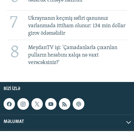
tədarük etməyə hazırdır
7
Ukraynanın keçmiş səfiri qanunsuz
varlanmada ittiham olunur: 134 min dollar
girov ödəməlidir
8
MeydanTV işi: 'Çamadanlarla çıxarılan
pulların hesabını xalqa nə vaxt
verəcəksiniz?'
BIZI IZLƏ
MƏLUMAT