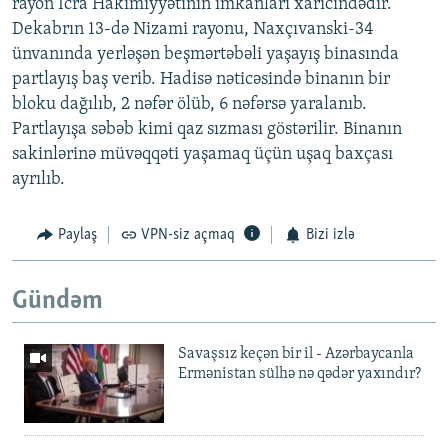
rayon İcra Hakimiyyətinin imkanları xaricindədir.
Dekabrın 13-də Nizami rayonu, Naxçıvanski-34
ünvanında yerləşən beşmərtəbəli yaşayış binasında
partlayış baş verib. Hadisə nəticəsində binanın bir
bloku dağılıb, 2 nəfər ölüb, 6 nəfərsə yaralanıb.
Partlayışa səbəb kimi qaz sızması göstərilir. Binanın
sakinlərinə müvəqqəti yaşamaq üçün uşaq baxçası
ayrılıb.
Paylaş
VPN-siz açmaq
Bizi izlə
Gündəm
Savaşsız keçən bir il - Azərbaycanla
Ermənistan sülhə nə qədər yaxındır?