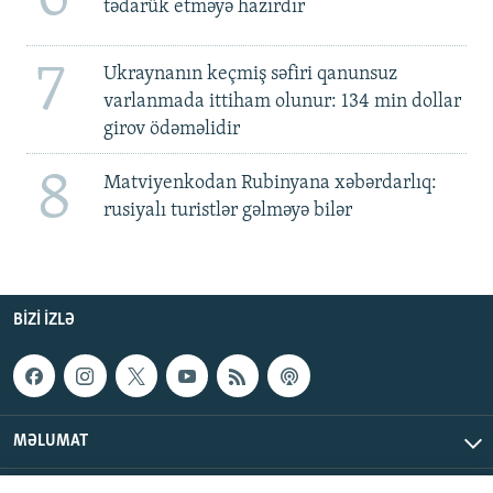
tədarük etməyə hazırdır
7
Ukraynanın keçmiş səfiri qanunsuz
varlanmada ittiham olunur: 134 min dollar
girov ödəməlidir
8
Matviyenkodan Rubinyana xəbərdarlıq:
rusiyalı turistlər gəlməyə bilər
BIZI IZLƏ
MƏLUMAT