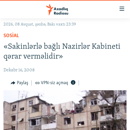
Keçid
linkləri
Əsas
2026, 08 Avqust, şənbə, Bakı vaxtı 23:39
məzmuna
GÜNDƏM
SOSIAL
qayıt
#İZAHLA
Əsas
«Sakinlərlə bağlı Nazirlər Kabineti
KORRUPSIOMETR
naviqasiyaya
qərar verməlidir»
qayıt
#ƏSLINDƏ
Axtarışa
Dekabr 16, 2008
FƏRQƏ BAX
keç
QANUNI DOĞRU
Paylaş
VPN-siz açmaq
ARAŞDIRMA
MULTIMEDIA
RADIO ARXIV
VIDEO
HAQQIMIZDA
FOTOQALEREYA
OXU ZALI