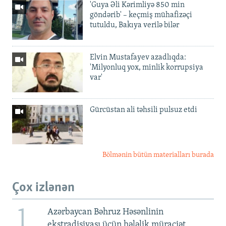
'Guya Əli Kərimliyə 850 min
göndərib' – keçmiş mühafizəçi
tutuldu, Bakıya verilə bilər
Elvin Mustafayev azadlıqda:
'Milyonluq yox, minlik korrupsiya
var'
Gürcüstan ali təhsili pulsuz etdi
Bölmənin bütün materialları burada
Çox izlənən
1
Azərbaycan Bəhruz Həsənlinin
ekstradisiyası üçün hələlik müraciət