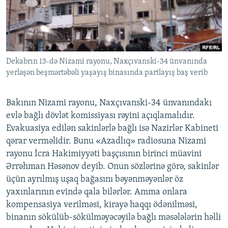
İNFOQRAFIKA
AZƏRBAYCAN ƏDƏBIYYATI KITABXANASI
MISSIYAMIZ
BIZI IZLƏ
KARIKATURA
İSLAM VƏ DEMOKRATIYA
PEŞƏ ETIKASI VƏ JURNALISTIKA STANDARTLARIMIZ
İZ - MƏDƏNIYYƏT PROQRAMI
MATERIALLARIMIZDAN ISTIFADƏ
Dekabrın 13-də Nizami rayonu, Naxçıvanski-34 ünvanında
AZADLIQRADIOSU MOBIL TELEFONUNUZDA
RFE/RL-in bütün saytları
yerləşən beşmərtəbəli yaşayış binasında partlayış baş verib
BIZIMLƏ ƏLAQƏ
XƏBƏR BÜLLETENLƏRIMIZ
Bakının Nizami rayonu, Naxçıvanski-34 ünvanındakı
evlə bağlı dövlət komissiyası rəyini açıqlamalıdır.
Evakuasiya edilən sakinlərlə bağlı isə Nazirlər Kabineti
qərar verməlidir. Bunu «Azadlıq» radiosuna Nizami
rayonu İcra Hakimiyyəti başçısının birinci müavini
Ərrəhman Həsənov deyib. Onun sözlərinə görə, sakinlər
üçün ayrılmış uşaq bağasını bəyənməyənlər öz
yaxınlarının evində qala bilərlər. Amma onlara
kompensasiya verilməsi, kirayə haqqı ödənilməsi,
binanın sökülüb-sökülməyəcəyilə bağlı məsələlərin həlli