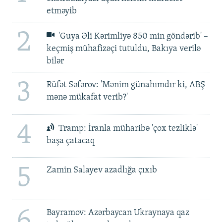
etməyib
2
'Guya Əli Kərimliyə 850 min göndərib' –
keçmiş mühafizəçi tutuldu, Bakıya verilə
bilər
3
Rüfət Səfərov: 'Mənim günahımdır ki, ABŞ
mənə mükafat verib?'
4
Tramp: İranla müharibə 'çox tezliklə'
başa çatacaq
5
Zamin Salayev azadlığa çıxıb
6
Bayramov: Azərbaycan Ukraynaya qaz