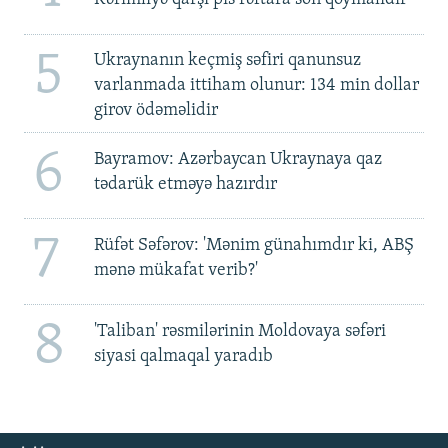
5
Ukraynanın keçmiş səfiri qanunsuz
varlanmada ittiham olunur: 134 min dollar
girov ödəməlidir
6
Bayramov: Azərbaycan Ukraynaya qaz
tədarük etməyə hazırdır
7
Rüfət Səfərov: 'Mənim günahımdır ki, ABŞ
mənə mükafat verib?'
8
'Taliban' rəsmilərinin Moldovaya səfəri
siyasi qalmaqal yaradıb