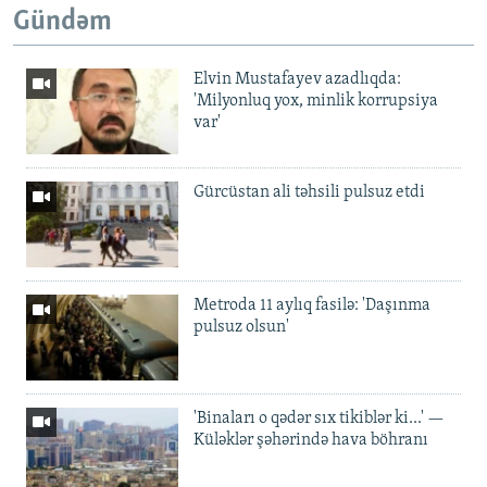
Gündəm
Elvin Mustafayev azadlıqda:
'Milyonluq yox, minlik korrupsiya
var'
Gürcüstan ali təhsili pulsuz etdi
Metroda 11 aylıq fasilə: 'Daşınma
pulsuz olsun'
'Binaları o qədər sıx tikiblər ki...' —
Küləklər şəhərində hava böhranı