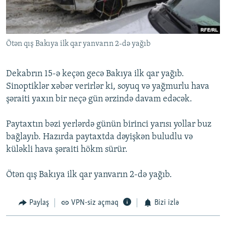
İNFOQRAFIKA
AZƏRBAYCAN ƏDƏBIYYATI KITABXANASI
MISSIYAMIZ
BIZI IZLƏ
KARIKATURA
İSLAM VƏ DEMOKRATIYA
PEŞƏ ETIKASI VƏ JURNALISTIKA STANDARTLARIMIZ
Ötən qış Bakıya ilk qar yanvarın 2-də yağıb
İZ - MƏDƏNIYYƏT PROQRAMI
MATERIALLARIMIZDAN ISTIFADƏ
AZADLIQRADIOSU MOBIL TELEFONUNUZDA
RFE/RL-in bütün saytları
Dekabrın 15-ə keçən gecə Bakıya ilk qar yağıb.
BIZIMLƏ ƏLAQƏ
Sinoptiklər xəbər verirlər ki, soyuq və yağmurlu hava
şəraiti yaxın bir neçə gün ərzində davam edəcək.
XƏBƏR BÜLLETENLƏRIMIZ
Paytaxtın bəzi yerlərdə günün birinci yarısı yollar buz
bağlayıb. Hazırda paytaxtda dəyişkən buludlu və
küləkli hava şəraiti hökm sürür.
Ötən qış Bakıya ilk qar yanvarın 2-də yağıb.
Paylaş
VPN-siz açmaq
Bizi izlə