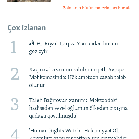
Bölmənin bütün materialları burada
Çox izlənən
1
Ər-Riyad İraq və Yəməndən hücum
gözləyir
2
Xaçmaz bazarının sahibinin qətli Avropa
Məhkəməsində: Hökumətdən cavab tələb
olunur
3
Taleh Bağırovun xanımı: 'Məktəbdəki
hadisədən əvvəl oğlumun ölkədən çıxışına
qadağa qoyulmuşdu'
4
'Human Rights Watch': Hakimiyyət Əli
Kərimliyə qarşı pis rəftara son qoymalıdır