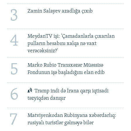
3
Zamin Salayev azadlığa çıxıb
4
MeydanTV işi: 'Çamadanlarla çıxarılan
pulların hesabını xalqa nə vaxt
verəcəksiniz?'
5
Marko Rubio Transxəzər Müəssisə
Fondunun işə başladığını elan edib
6
Tramp indi də İrana qarşı iqtisadi
təzyiqdən danışır
7
Matviyenkodan Rubinyana xəbərdarlıq:
rusiyalı turistlər gəlməyə bilər