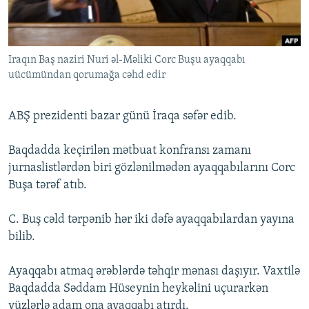
İNFOQRAFIKA
AZƏRBAYCAN ƏDƏBIYYATI KITABXANASI
MISSIYAMIZ
BIZI IZLƏ
KARIKATURA
İSLAM VƏ DEMOKRATIYA
PEŞƏ ETIKASI VƏ JURNALISTIKA STANDARTLARIMIZ
Iraqın Baş naziri Nuri əl-Məliki Corc Buşu ayaqqabı
İZ - MƏDƏNIYYƏT PROQRAMI
MATERIALLARIMIZDAN ISTIFADƏ
uücümündan qorumağa cəhd edir
AZADLIQRADIOSU MOBIL TELEFONUNUZDA
RFE/RL-in bütün saytları
BIZIMLƏ ƏLAQƏ
ABŞ prezidenti bazar günü İraqa səfər edib.
XƏBƏR BÜLLETENLƏRIMIZ
Baqdadda keçirilən mətbuat konfransı zamanı
jurnaslistlərdən biri gözlənilmədən ayaqqabılarını Corc
Buşa tərəf atıb.
C. Buş cəld tərpənib hər iki dəfə ayaqqabılardan yayına
bilib.
Ayaqqabı atmaq ərəblərdə təhqir mənası daşıyır. Vaxtilə
Baqdadda Səddam Hüseynin heykəlini uçurarkən
yüzlərlə adam ona ayaqqabı atırdı.