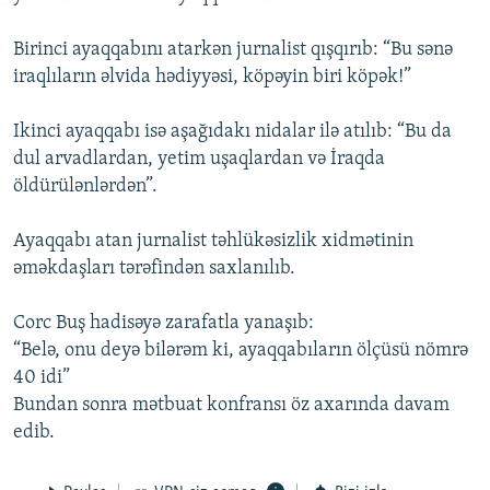
Birinci ayaqqabını atarkən jurnalist qışqırıb: “Bu sənə
iraqlıların əlvida hədiyyəsi, köpəyin biri köpək!”
Ikinci ayaqqabı isə aşağıdakı nidalar ilə atılıb: “Bu da
dul arvadlardan, yetim uşaqlardan və İraqda
öldürülənlərdən”.
Ayaqqabı atan jurnalist təhlükəsizlik xidmətinin
əməkdaşları tərəfindən saxlanılıb.
Corc Buş hadisəyə zarafatla yanaşıb:
“Belə, onu deyə bilərəm ki, ayaqqabıların ölçüsü nömrə
40 idi”
Bundan sonra mətbuat konfransı öz axarında davam
edib.