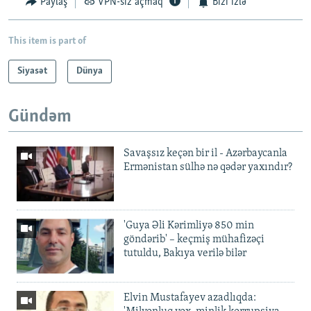
Paylaş
VPN-siz açmaq
Bizi izlə
This item is part of
Siyasət
Dünya
Gündəm
Savaşsız keçən bir il - Azərbaycanla
Ermənistan sülhə nə qədər yaxındır?
'Guya Əli Kərimliyə 850 min
göndərib' – keçmiş mühafizəçi
tutuldu, Bakıya verilə bilər
Elvin Mustafayev azadlıqda: