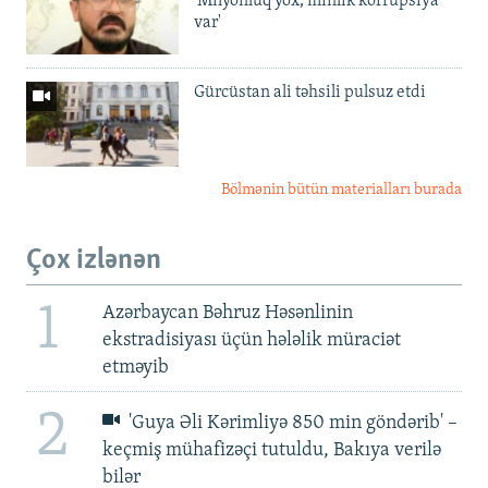
'Milyonluq yox, minlik korrupsiya
var'
Gürcüstan ali təhsili pulsuz etdi
Bölmənin bütün materialları burada
Çox izlənən
1
Azərbaycan Bəhruz Həsənlinin
ekstradisiyası üçün hələlik müraciət
etməyib
2
'Guya Əli Kərimliyə 850 min göndərib' –
keçmiş mühafizəçi tutuldu, Bakıya verilə
bilər