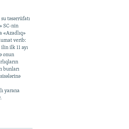
su təsərrüfatı
u» SC-nin
a «Azadlıq»
lumat verib:
in ilk 11 ayı
və onun
rlıqların
n bunları
isələrinə
.
ğlı yarana
.