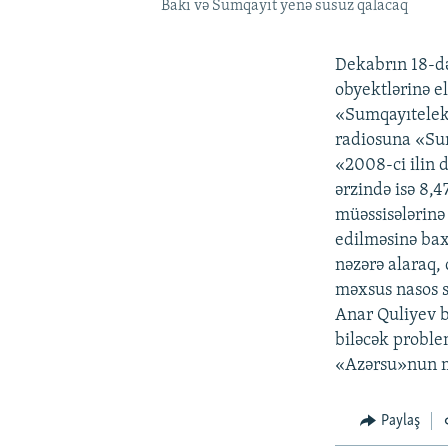
Bakı və Sumqayıt yenə susuz qalacaq
Dekabrın 18-də
obyektlərinə e
«Sumqayıtelek
radiosuna «Su
«2008-ci ilin d
ərzində isə 8,
müəssisələrinə 
edilməsinə bax
nəzərə alaraq,
məxsus nasos st
Anar Quliyev bi
biləcək proble
«Azərsu»nun m
Paylaş