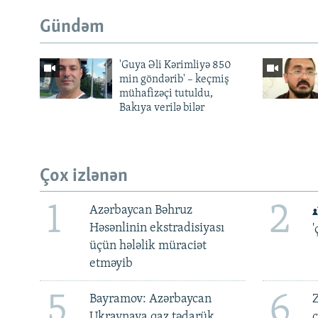
Gündəm
'Guya Əli Kərimliyə 850
min göndərib' – keçmiş
mühafizəçi tutuldu,
Bakıya verilə bilər
Çox izlənən
1
2
Azərbaycan Bəhruz
Həsənlinin ekstradisiyası
'
üçün hələlik müraciət
etməyib
5
6
Bayramov: Azərbaycan
Z
Ukraynaya qaz tədarük
ç