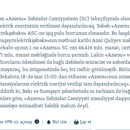
n «Azərsu» Səhmdar Cəmiyyətinin (SC) tabeçiliyində olan 
lektrik enerjisinin verilməsi dayandırılacaq. Səbəb «Azərs
trikşəbəkə» ASC-nə işıq pulu borcunun olmasıdır. Bu haqd
mqayıtelektrikşəbəkə»nın mətbuat katibi Anar Quliyev mə
ekabr ayının 1-nə «Azərsu» SC-nin 46,416 mln. manat, cari il
471 mln. manat məbləğində borcu yaranıb. Lakin «Azərsu» 
borcların ödənilməsi ilə bağlı dəfələrlə müraciət və xəbərda
mayaraq, bu istiqamətində heç bir tədbir görülməyib. Bütü
 dekabrın 18-də saat 15:00-dan etibarən «Azərsu»nun müəss
ansiyalarına elektrik enerjisi verilişi tam dayandırılacaq»
ldirib ki, Bakı və Sumqayıt şəhərlərində su təchizatı ilə ba
mlərə görə, «Azərsu» Səhmdar Cəmiyyəti məsuliyyət daşıyır
əsələyə münasibəti hələlik məlum deyil.
VPN-siz açmaq
Bizi izlə
Çap et