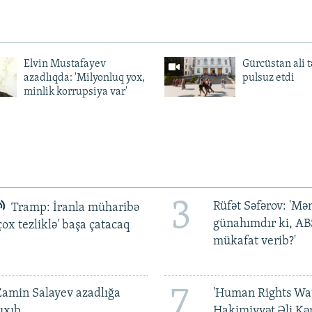
Elvin Mustafayev
Gürcüstan ali t
azadlıqda: 'Milyonluq yox,
pulsuz etdi
minlik korrupsiya var'
3
Rüfət Səfərov: 'M
Tramp: İranla müharibə
günahımdır ki, A
çox tezliklə' başa çatacaq
mükafat verib?'
7
amin Salayev azadlığa
'Human Rights Wat
ıxıb
Hakimiyyət Əli Kə