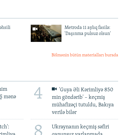
əhsili
Metroda 11 aylıq fasilə:
'Daşınma pulsuz olsun'
Bölmənin bütün materialları burada
4
ənim
'Guya Əli Kərimliyə 850
BŞ mənə
min göndərib' – keçmiş
mühafizəçi tutuldu, Bakıya
verilə bilər
8
ch':
Ukraynanın keçmiş səfiri
rimliyə
qanunsuz varlanmada