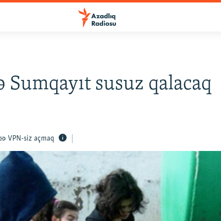
ə Sumqayıt susuz qalacaq
VPN-siz açmaq