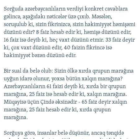
Sorğuda azərbaycanlıların verdiyi konkret cavablara
gəlincə, aşağıdakı nəticələr üzə çıxıb. Məsələn,
soruşulub ki, sizin fikrinizcə, sizin hakimiyyət həmişəmi
düzünü edir? 8 faiz hesab edir ki, həmişə düzünü edir,
16 faiz isə deyib ki, heç vaxt düzünü etmir. 33 faiz deyir
ki, çox vaxt düzünü edir, 40 faizin fikrincə isə
hakimiyyət bəzən düzünü edir.
Bir sual da belə olub: Sizin ölkə xırda qrupun marağına
uyğun idarə olunur, yoxsa bütün xalqın marağına?
Azərbaycanlıların 61 faizi deyib ki, xırda bir qrupun
marağına, 25 faiz isə hesab edir ki, xalqın marağına.
Müqayisə üçün Çində əksinədir - 65 faiz deyir xalqın
marağına, 25 faiz hesab edir ki, xırda qrupun
marağına.
Sorğuya görə, insanlar belə düşünür, ancaq tənqidə