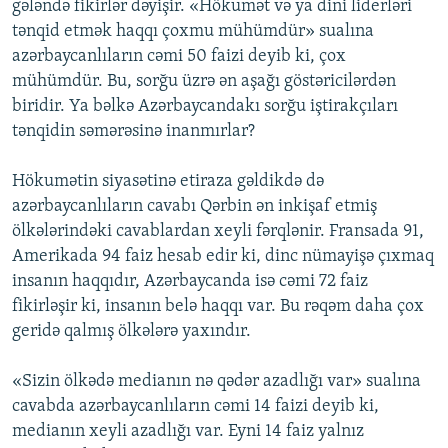
gələndə fikirlər dəyişir. «Hökumət və ya dini liderləri
tənqid etmək haqqı çoxmu mühümdür» sualına
azərbaycanlıların cəmi 50 faizi deyib ki, çox
mühümdür. Bu, sorğu üzrə ən aşağı göstəricilərdən
biridir. Ya bəlkə Azərbaycandakı sorğu iştirakçıları
tənqidin səmərəsinə inanmırlar?
Hökumətin siyasətinə etiraza gəldikdə də
azərbaycanlıların cavabı Qərbin ən inkişaf etmiş
ölkələrindəki cavablardan xeyli fərqlənir. Fransada 91,
Amerikada 94 faiz hesab edir ki, dinc nümayişə çıxmaq
insanın haqqıdır, Azərbaycanda isə cəmi 72 faiz
fikirləşir ki, insanın belə haqqı var. Bu rəqəm daha çox
geridə qalmış ölkələrə yaxındır.
«Sizin ölkədə medianın nə qədər azadlığı var» sualına
cavabda azərbaycanlıların cəmi 14 faizi deyib ki,
medianın xeyli azadlığı var. Eyni 14 faiz yalnız