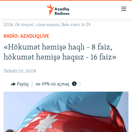
Keçid
linkləri
Əsas
2026, 06 Avqust, cümə axşamı, Bakı vaxtı 16:29
məzmuna
GÜNDƏM
RADIO: AZADLIQLIVE
qayıt
#İZAHLA
Əsas
«Hökumət həmişə haqlı - 8 faiz,
KORRUPSIOMETR
naviqasiyaya
hökumət həmişə haqsız - 16 faiz»
qayıt
#ƏSLINDƏ
Axtarışa
Dekabr 10, 2008
FƏRQƏ BAX
keç
QANUNI DOĞRU
Paylaş
VPN-siz açmaq
ARAŞDIRMA
MULTIMEDIA
RADIO ARXIV
VIDEO
HAQQIMIZDA
FOTOQALEREYA
OXU ZALI