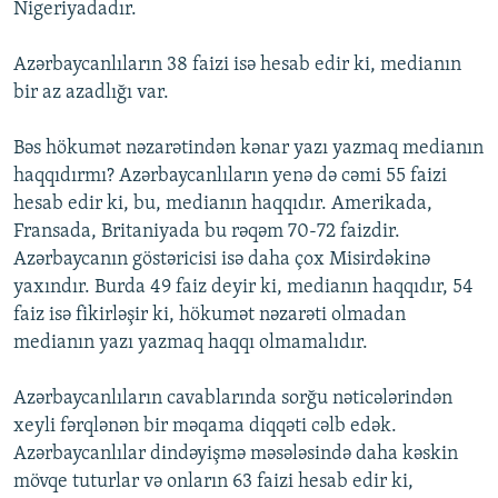
Nigeriyadadır.
Azərbaycanlıların 38 faizi isə hesab edir ki, medianın
bir az azadlığı var.
Bəs hökumət nəzarətindən kənar yazı yazmaq medianın
haqqıdırmı? Azərbaycanlıların yenə də cəmi 55 faizi
hesab edir ki, bu, medianın haqqıdır. Amerikada,
Fransada, Britaniyada bu rəqəm 70-72 faizdir.
Azərbaycanın göstəricisi isə daha çox Misirdəkinə
yaxındır. Burda 49 faiz deyir ki, medianın haqqıdır, 54
faiz isə fikirləşir ki, hökumət nəzarəti olmadan
medianın yazı yazmaq haqqı olmamalıdır.
Azərbaycanlıların cavablarında sorğu nəticələrindən
xeyli fərqlənən bir məqama diqqəti cəlb edək.
Azərbaycanlılar dindəyişmə məsələsində daha kəskin
mövqe tuturlar və onların 63 faizi hesab edir ki,