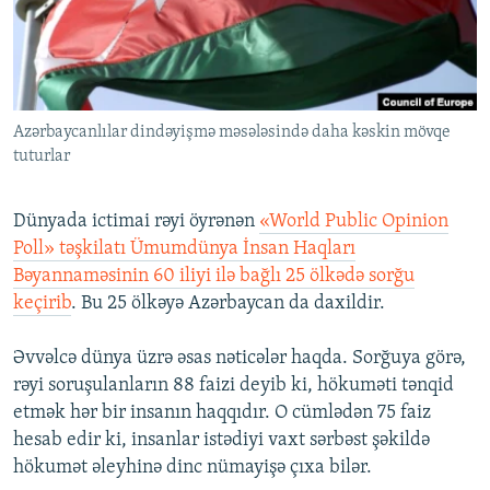
İNFOQRAFIKA
AZƏRBAYCAN ƏDƏBIYYATI KITABXANASI
MISSIYAMIZ
BIZI IZLƏ
KARIKATURA
İSLAM VƏ DEMOKRATIYA
PEŞƏ ETIKASI VƏ JURNALISTIKA STANDARTLARIMIZ
İZ - MƏDƏNIYYƏT PROQRAMI
MATERIALLARIMIZDAN ISTIFADƏ
Azərbaycanlılar dindəyişmə məsələsində daha kəskin mövqe
AZADLIQRADIOSU MOBIL TELEFONUNUZDA
RFE/RL-in bütün saytları
tuturlar
BIZIMLƏ ƏLAQƏ
XƏBƏR BÜLLETENLƏRIMIZ
Dünyada ictimai rəyi öyrənən
«World Public Opinion
Poll» təşkilatı Ümumdünya İnsan Haqları
Bəyannaməsinin 60 iliyi ilə bağlı 25 ölkədə sorğu
keçirib
. Bu 25 ölkəyə Azərbaycan da daxildir.
Əvvəlcə dünya üzrə əsas nəticələr haqda. Sorğuya görə,
rəyi soruşulanların 88 faizi deyib ki, hökuməti tənqid
etmək hər bir insanın haqqıdır. O cümlədən 75 faiz
hesab edir ki, insanlar istədiyi vaxt sərbəst şəkildə
hökumət əleyhinə dinc nümayişə çıxa bilər.