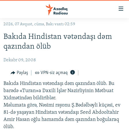
Keçid
linkləri
Əsas
2026, 07 Avqust, cümə, Bakı vaxtı 02:59
məzmuna
GÜNDƏM
Bakıda Hindistan vətəndaşı dəm
qayıt
#İZAHLA
Əsas
qazından ölüb
KORRUPSIOMETR
naviqasiyaya
qayıt
Dekabr 09, 2008
#ƏSLINDƏ
Axtarışa
FƏRQƏ BAX
Paylaş
VPN-siz açmaq
keç
QANUNI DOĞRU
Bakıda Hindistan vətəndaşı dəm qazından ölüb. Bu
barədə «Turan»a Daxili İşlər Nazirliyinin Mətbuat
ARAŞDIRMA
Xidmətindən bildiriblər.
MULTIMEDIA
Məlumata görə, Nəsimi rayonu Ş.Bədəlbəyli küçəsi, ev
81-də yaşayan Hindistan vətəndaşı Seed Abdooltahir
RADIO ARXIV
VIDEO
Amir Hasan oğlu hamamda dəm qazından boğularaq
HAQQIMIZDA
FOTOQALEREYA
OXU ZALI
ölüb.