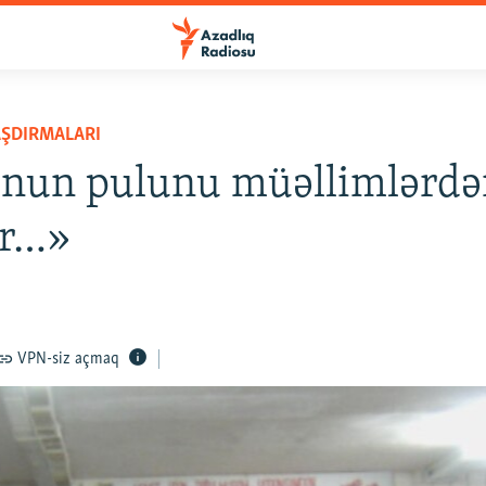
AŞDIRMALARI
nun pulunu müəllimlərdə
ar…»
8
VPN-siz açmaq