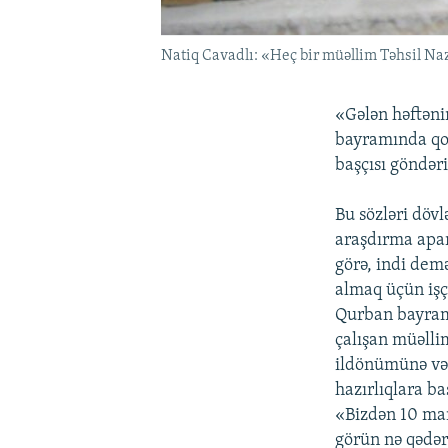
Natiq Cavadlı: «Heç bir müəllim Təhsil Naz
«Gələn həftəni
bayramında qoy
başçısı göndər
Bu sözləri döv
araşdırma apar
görə, indi dem
almaq üçün işç
Qurban bayramı
çalışan müəlli
ildönümünə və 
hazırlıqlara ba
«Bizdən 10 man
görün nə qədər