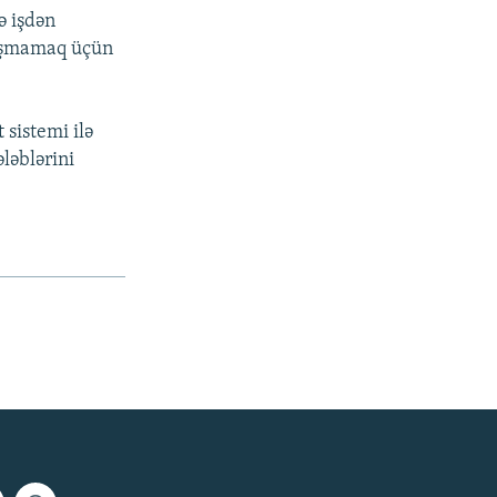
ə işdən
ılaşmamaq üçün
 sistemi ilə
ləblərini