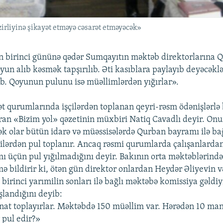
irliyinə şikayət etməyə cəsarət etməyəcək»
n birinci gününə qədər Sumqayıtın məktəb direktorlarına 
un alıb kəsmək tapşırılıb. Əti kasıblara paylayıb deyəcəklər
ib. Qoyunun pulunu isə müəllimlərdən yığırlar».
lət qurumlarında işçilərdən toplanan qeyri-rəsm ödənişlərlə 
an «Bizim yol» qəzetinin müxbiri Natiq Cavadlı deyir. Onu
ək olar bütün idarə və müəssisələrdə Qurban bayramı ilə ba
ilərdən pul toplanır. Ancaq rəsmi qurumlarda çalışanlardan
 üçün pul yığılmadığını deyir. Bakının orta məktəblərində
mə bildirir ki, ötən gün direktor onlardan Heydər Əliyevin v
birinci yarımilin sonları ilə bağlı məktəbə komissiya gəldiy
şlandığını deyib:
at toplayırlar. Məktəbdə 150 müəllim var. Hərədən 10 ma
 pul edir?»