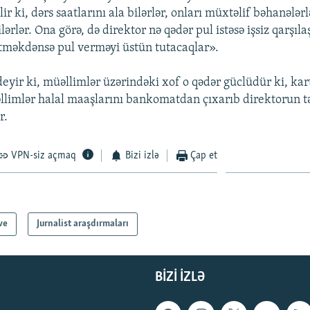
ir ki, dərs saatlarını ala bilərlər, onları müxtəlif bəhanələrl
lərlər. Ona görə, də direktor nə qədər pul istəsə işsiz qarş
etməkdənsə pul verməyi üstün tutacaqlar».
eyir ki, müəllimlər üzərindəki xof o qədər güclüdür ki, kart
limlər halal maaşlarını bankomatdan çıxarıb direktorun tə
r.
VPN-siz açmaq
Bizi izlə
Çap et
ve
Jurnalist araşdırmaları
BIZI IZLƏ