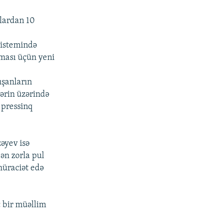
nlardan 10
 sistemində
lması üçün yeni
ışanların
ərin üzərində
 pressinq
əyev isə
ən zorla pul
müraciət edə
ç bir müəllim