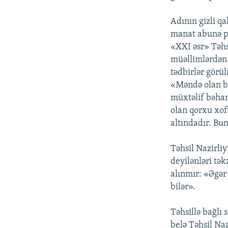
Adının gizli q
manat abunə pul
«XXI əsr» Təhsi
müəllimlərdən 
tədbirlər görü
«Məndə olan bi
müxtəlif bəhan
olan qorxu xof
altındadır. Bu
Təhsil Nazirli
deyilənləri tə
alınmır: «Əgər
bilər».
Təhsillə bağlı 
belə Təhsil Na