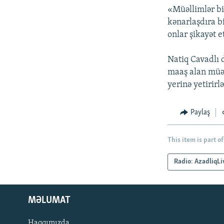
«Müəllimlər bil
kənarlaşdıra bi
onlar şikayət 
Natiq Cavadlı d
maaş alan müəl
yerinə yetirirlə
Paylaş
This item is part of
Radio: AzadliqLi
MƏLUMAT
Haqqımızda