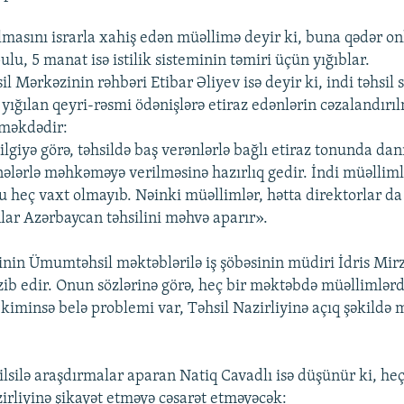
almasını israrla xahiş edən müəllimə deyir ki, buna qədər o
u, 5 manat isə istilik sisteminin təmiri üçün yığıblar.
l Mərkəzinin rəhbəri Etibar Əliyev isə deyir ki, indi təhsil
yığılan qeyri-rəsmi ödənişlərə etiraz edənlərin cəzalandırı
lməkdədir:
lgiyə görə, təhsildə baş verənlərlə bağlı etiraz tonunda dan
ələrlə məhkəməyə verilməsinə hazırlıq gedir. İndi müəlliml
u heç vaxt olmayıb. Nəinki müəllimlər, hətta direktorlar da
nlar Azərbaycan təhsilini məhvə aparır».
yinin Ümumtəhsil məktəblərilə iş şöbəsinin müdiri İdris Mirz
kzib edir. Onun sözlərinə görə, heç bir məktəbdə müəllimlərd
 kiminsə belə problemi var, Təhsil Nazirliyinə açıq şəkildə 
silsilə araşdırmalar aparan Natiq Cavadlı isə düşünür ki, he
zirliyinə şikayət etməyə cəsarət etməyəcək: