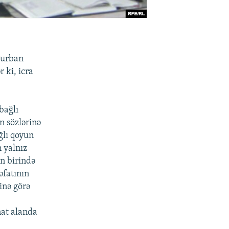
Qurban
 ki, icra
bağlı
n sözlərinə
ğlı qoyun
 yalnız
n birində
əfatının
inə görə
nat alanda